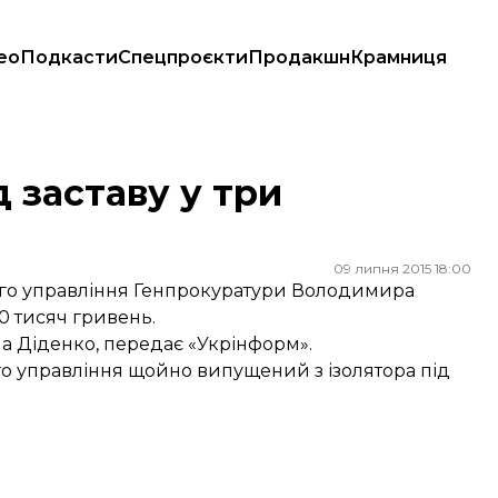
ео
Подкасти
Спецпроєкти
Продакшн
Крамниця
 заставу у три
09 липня 2015 18:00
ого управління Генпрокуратури Володимира
0 тисяч гривень.
на Діденко, передає
«Укрінформ»
.
о управління щойно випущений з ізолятора під