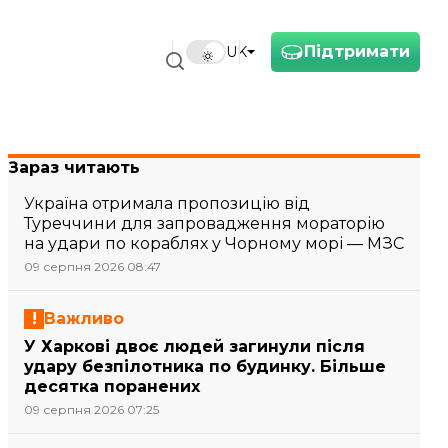
Підтримати
UK
Зараз читають
Україна отримала пропозицію від
Туреччини для запровадження мораторію
на удари по кораблях у Чорному морі — МЗС
09 серпня 2026 08:47
Важливо
У Харкові двоє людей загинули після
удару безпілотника по будинку. Більше
десятка поранених
09 серпня 2026 07:25