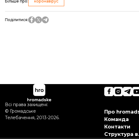
Більше про
:
коронавірус
Поділитися
:
Всі права захищені:
©
Громадське
Про hromad
Телебачення
,
2013-2026.
Команда
Контакти
Структура в