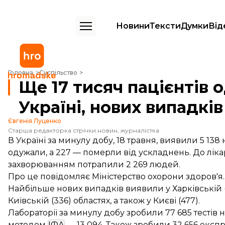
Новини
Тексти
Думки
Від
Ще 17 тисяч пацієнтів одужали після COVID-19 в Україні, нових випад
Головна
Суспільство
Ще 17 тисяч пацієнтів 
Україні, нових випадків
Євгенія Луценко
Старша редакторка стрічки новин, журналістка
В Україні за минулу добу, 18 травня, виявили 5 138
одужали, а 227 — померли від ускладнень. До лік
захворюванням потрапили 2 269 людей.
Про це
повідомляє
Міністерство охорони здоров'я.
Найбільше нових випадків виявили у Харківській (5
Київській (336) областях, а також у Києві (477).
Лабораторії за минулу добу зробили 77 685 тестів
методом
ІФА
— 13 094. Також зробили 32 656 експр