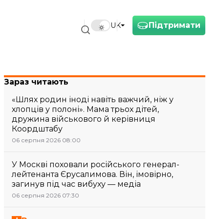
Підтримати
UK
Зараз читають
«Шлях родин іноді навіть важчий, ніж у
хлопців у полоні». Мама трьох дітей,
дружина військового й керівниця
Коордштабу
06 серпня 2026 08:00
У Москві поховали російського генерал-
лейтенанта Єрусалимова. Він, імовірно,
загинув під час вибуху — медіа
06 серпня 2026 07:30