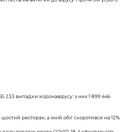
165 233 випадки коронавірусу: з них 1 899 446
.
шостий ресторан, а їхній обіг скоротився на 12%
дієву терапію проти COVID-19. Її ефективність