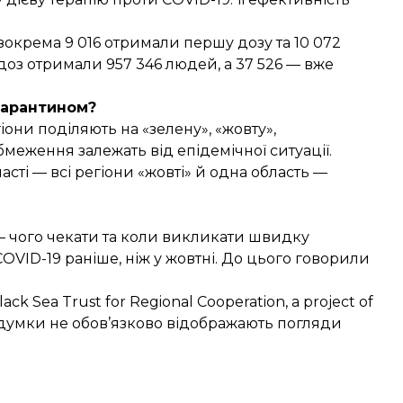
окрема 9 016 отримали першу дозу та 10 072
оз отримали 957 346 людей, а 37 526 — вже
 карантином?
они поділяють на «зелену», «жовту»,
меження залежать від епідемічної ситуації.
асті — всі регіони «жовті» й одна область —
у — чого чекати та коли викликати швидку
OVID-19 раніше, ніж у жовтні. До цього говорили
ack Sea Trust for Regional Cooperation, a project of
ї думки не обов’язково відображають погляди