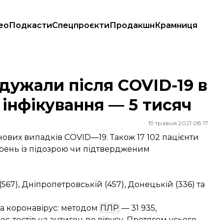
ео
Подкасти
Спецпроєкти
Продакшн
Крамниця
ків інфікування — 5 тисяч
одужали після COVID-19 в
 інфікування — 5 тисяч
19 травня 2021 08:17
 нових випадків COVID—19. Також 17 102 пацієнти
арень із підозрою чи підтвердженим
67), Дніпропетровській (457), Донецькій (336) та
 на коронавірус: методом
ПЛР
— 31 935,
ес-тестів на антиген до вірусу. Протягом усього