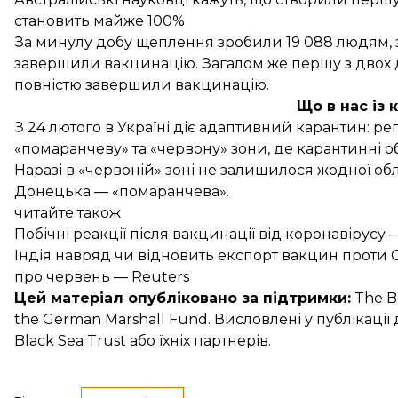
становить майже 100%
За минулу добу щеплення зробили 19 088 людям, з
завершили вакцинацію. Загалом же першу з двох д
повністю завершили вакцинацію.
Що в нас із
З 24 лютого в Україні
діє
адаптивний карантин: регі
«помаранчеву» та «червону» зони, де карантинні об
Наразі в «червоній» зоні не залишилося жодної обл
Донецька — «помаранчева».
читайте також
Побічні реакції після вакцинації від коронавірус
Індія навряд чи відновить експорт вакцин проти C
про червень — Reuters
Цей матеріал опубліковано за підтримки:
The Bl
the German Marshall Fund. Висловлені у публікаці
Black Sea Trust або їхніх партнерів.