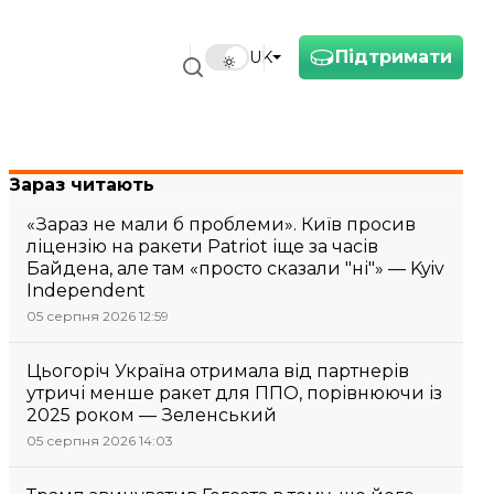
Підтримати
UK
Зараз читають
«Зараз не мали б проблеми». Київ просив
ліцензію на ракети Patriot іще за часів
Байдена, але там «просто сказали "ні"» — Kyiv
Independent
05 серпня 2026 12:59
Цьогоріч Україна отримала від партнерів
утричі менше ракет для ППО, порівнюючи із
2025 роком — Зеленський
05 серпня 2026 14:03