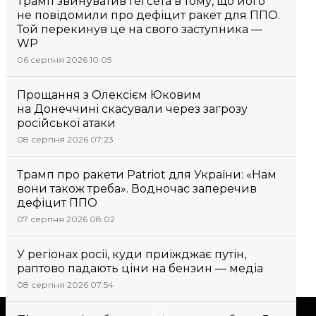
Трамп звинуватив Гегсета в тому, що його
не повідомили про дефіцит ракет для ППО.
Той перекинув це на свого заступника —
WP
06 серпня 2026 10:05
Прощання з Олексієм Юковим
на Донеччині скасували через загрозу
російської атаки
08 серпня 2026 07:23
Трамп про ракети Patriot для України: «Нам
вони також треба». Водночас заперечив
дефіцит ППО
07 серпня 2026 08:02
У регіонах росії, куди приїжджає путін,
раптово падають ціни на бензин — медіа
08 серпня 2026 07:54
Підтримати