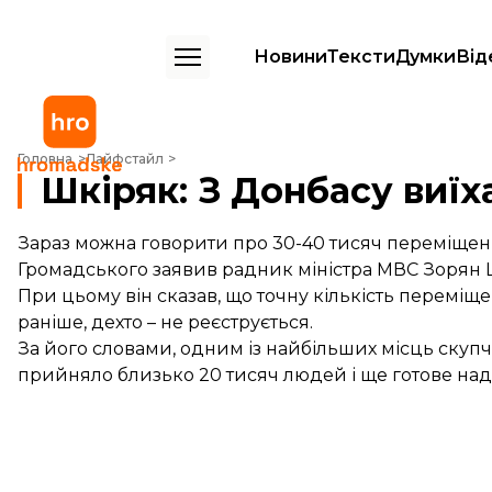
Новини
Тексти
Думки
Від
Шкіряк: З Донбасу виїхало 30-40 тисяч осіб
Головна
Лайфстайл
Шкіряк: З Донбасу виїх
Зараз можна говорити про 30-40 тисяч переміщених 
Громадського заявив радник міністра МВС Зорян 
При цьому він сказав, що точну кількість переміще
раніше, дехто – не реєструється.
За його словами, одним із найбільших місць скупч
прийняло близько 20 тисяч людей і ще готове над