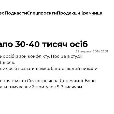
ео
Подкасти
Спецпроєкти
Продакшн
Крамниця
ало 30-40 тисяч осіб
29 червня 2014 23:31
осіб із зон конфлікту. Про це в студії
Шкіряк.
них осіб назвати важко: багато людей виїхали
ення є місто Святогірськ на Донеччині. Воно
ати тимчасовий притулок 5-7 тисячам.