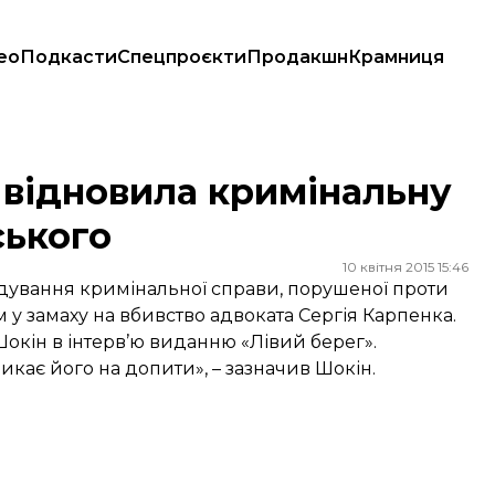
ео
Подкасти
Спецпроєкти
Продакшн
Крамниця
ойського
 відновила кримінальну
ського
10 квітня 2015 15:46
ідування кримінальної справи, порушеної проти
у замаху на вбивство адвоката Сергія Карпенка.
окін в інтерв’ю виданню
«Лівий берег»
.
кає його на допити», – зазначив Шокін.