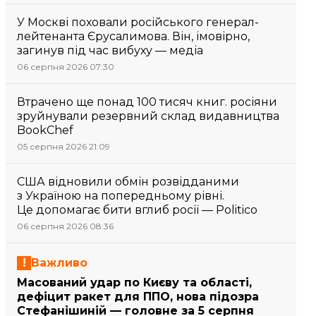
У Москві поховали російського генерал-
лейтенанта Єрусалимова. Він, імовірно,
загинув під час вибуху — медіа
06 серпня 2026 07:30
Втрачено ще понад 100 тисяч книг. росіяни
зруйнували резервний склад видавництва
BookChef
05 серпня 2026 21:09
США відновили обмін розвідданими
з Україною на попередньому рівні.
Це допомагає бити вглиб росії — Politico
06 серпня 2026 08:36
Важливо
Масований удар по Києву та області,
дефіцит ракет для ППО, нова підозра
Стефанішиній — головне за 5 серпня