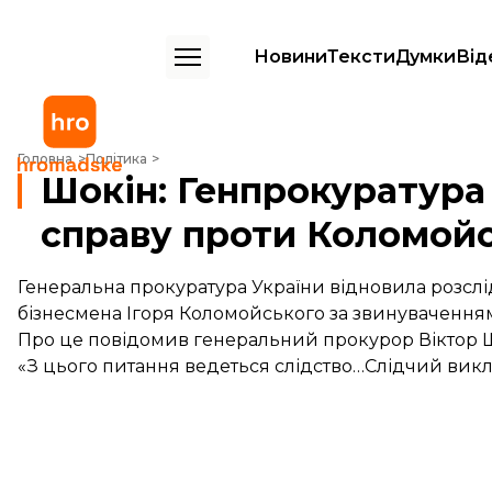
Новини
Тексти
Думки
Від
Шокін: Генпрокуратура відновила кримінальну справу проти Колом
Головна
Політика
Шокін: Генпрокуратура
справу проти Коломой
Генеральна прокуратура України відновила розсл
бізнесмена Ігоря Коломойського за звинуваченням 
Про це повідомив генеральний прокурор Віктор Ш
«З цього питання ведеться слідство…Слідчий викли