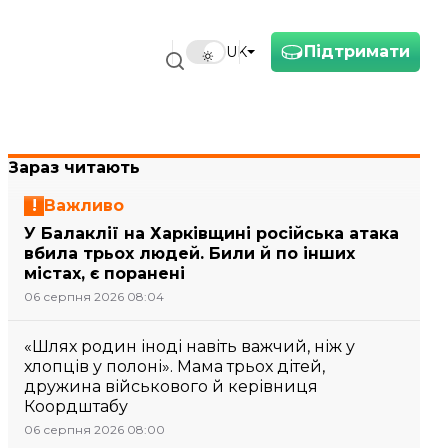
Підтримати
UK
Зараз читають
Важливо
У Балаклії на Харківщині російська атака
вбила трьох людей. Били й по інших
містах, є поранені
06 серпня 2026 08:04
«Шлях родин іноді навіть важчий, ніж у
хлопців у полоні». Мама трьох дітей,
дружина військового й керівниця
Коордштабу
06 серпня 2026 08:00