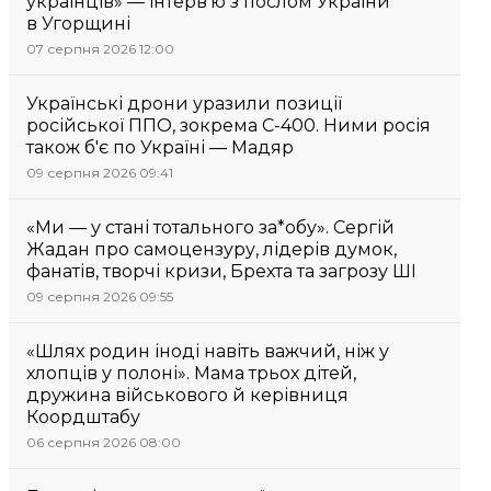
українців» — інтерв’ю з послом України
в Угорщині
07 серпня 2026 12:00
Українські дрони уразили позиції
російської ППО, зокрема С-400. Ними росія
також б'є по Україні — Мадяр
09 серпня 2026 09:41
«Ми — у стані тотального за*обу». Сергій
Жадан про самоцензуру, лідерів думок,
фанатів, творчі кризи, Брехта та загрозу ШІ
09 серпня 2026 09:55
«Шлях родин іноді навіть важчий, ніж у
хлопців у полоні». Мама трьох дітей,
дружина військового й керівниця
Коордштабу
06 серпня 2026 08:00