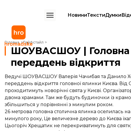
Новини
Тексти
Думки
Від
ШОУВАСШОУ | Головна ялинка країни у переддень відкриття
Головна
Лайфстайл
ШОУВАСШОУ | Головна 
переддень відкриття
Ведучі ШОУВАСШОУ Валерія Чачибая та Данило Х
переддень відкриття головної ялинки Києва. Від С
проходитимуть новорічні свята у Києві. Організат
двома храмами. Там же будуть будиночки із крамом
збільшиться у порівнянні з минулим роком.
26 метрова головна столична ялинка оселилась на 
минулого року, Це величезне дерево до Києва їхало
Цьогоріч Хрещатик не перекриватимуть для святку