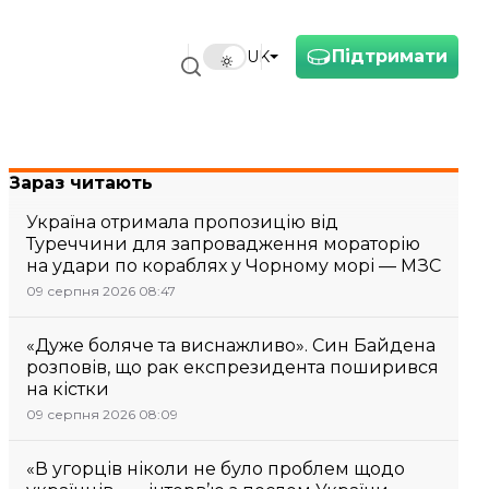
Підтримати
UK
Зараз читають
Україна отримала пропозицію від
Туреччини для запровадження мораторію
на удари по кораблях у Чорному морі — МЗС
09 серпня 2026 08:47
«Дуже боляче та виснажливо». Син Байдена
розповів, що рак експрезидента поширився
на кістки
09 серпня 2026 08:09
«В угорців ніколи не було проблем щодо