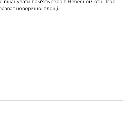
е вшанувати пам'ять героїв Небесної Сотні. Ігор
розваг новорічної площі.