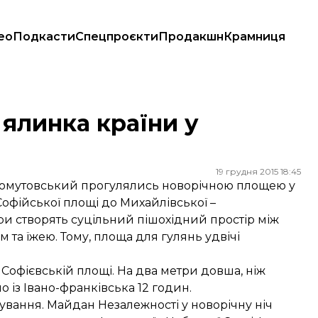
ео
Подкасти
Спецпроєкти
Продакшн
Крамниця
ялинка країни у
19 грудня 2015 18:45
омутовський прогулялись новорічною площею у
офійської площі до Михайлівської –
ори створять суцільний пішохідний простір між
 та їжею. Тому, площа для гулянь удвічі
Софієвській площі. На два метри довша, ніж
 із Івано-франківська 12 годин.
вання. Майдан Незалежності у новорічну ніч