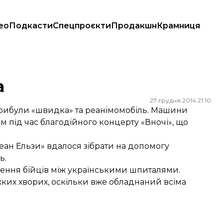
ео
Подкасти
Спецпроєкти
Продакшн
Крамниця
а
27 грудня 2014 21:10
прибули «швидка» та реанімомобіль. Машини
м під час благодійного концерту «Вночі», що
Океан Ельзи» вдалося зібрати на допомогу
ь.
зення бійців між українськими шпиталями.
ких хворих, оскільки вже обладнаний всіма