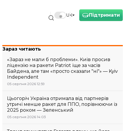
Підтримати
UK
Зараз читають
«Зараз не мали б проблеми». Київ просив
ліцензію на ракети Patriot іще за часів
Байдена, але там «просто сказали "ні"» — Kyiv
Independent
05 серпня 2026 12:59
Цьогоріч Україна отримала від партнерів
утричі менше ракет для ППО, порівнюючи із
2025 роком — Зеленський
05 серпня 2026 14:03