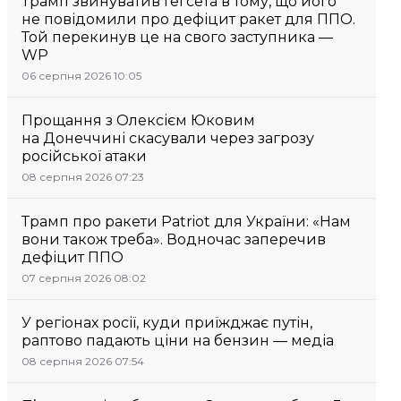
Трамп звинуватив Гегсета в тому, що його
не повідомили про дефіцит ракет для ППО.
Той перекинув це на свого заступника —
WP
06 серпня 2026 10:05
Прощання з Олексієм Юковим
на Донеччині скасували через загрозу
російської атаки
08 серпня 2026 07:23
Трамп про ракети Patriot для України: «Нам
вони також треба». Водночас заперечив
дефіцит ППО
07 серпня 2026 08:02
У регіонах росії, куди приїжджає путін,
раптово падають ціни на бензин — медіа
08 серпня 2026 07:54