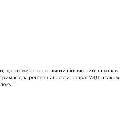
и, що отримав запорізький військовий шпиталь
римає два рентген-апарати, апарат УЗД, а також
локу.