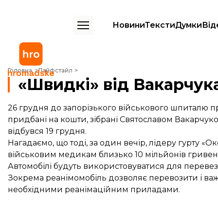
Новини
Тексти
Думки
Від
«Швидкі» від Вакарчука
Головна
Лайфстайл
«Швидкі» від Вакарчук
26 грудня до запорізького військового шпиталю 
придбані на кошти, зібрані Святославом Вакарчуко
відбувся 19 грудня.
Нагадаємо, що тоді, за один вечір, лідеру гурту «
військовим медикам близько 10 мільйонів гривен
Автомобілі будуть використовуватися для переве
Зокрема реанімомобіль дозволяє перевозити і важ
необхідними реанімаційним приладами.