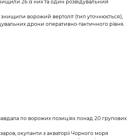
нищили 26 із них та один розвідувальний
ли знищили ворожий вертоліт (тип уточнюється),
дувальних дрони оперативно-тактичного рівня.
 завдала по ворожих позиціях понад 20 групових
аров, окупанти з акваторії Чорного моря