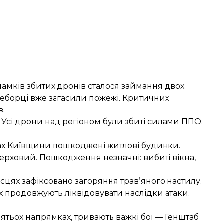
уламків збитих дронів
сталося займання двох
гнеборці вже загасили пожежі. Критичних
в.
 Усі дрони над регіоном були збиті силами ППО.
нах Київщини пошкоджені житлові будинки.
ерховий. Пошкодження незначні: вибиті вікна,
місцях зафіксовано загоряння травʼяного настилу.
х продовжують ліквідовувати наслідки атаки.
пʼятьох напрямках, тривають важкі бої — Генштаб