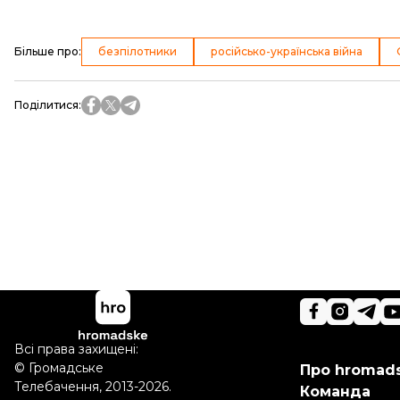
Більше про
:
безпілотники
російсько-українська війна
Поділитися
:
Всі права захищені:
©
Громадське
Про hromad
Телебачення
,
2013-2026.
Команда