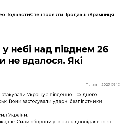
ео
Подкасти
Спецпроєкти
Продакшн
Крамниця
ти не вдалося. Які наслідки?
у небі над півднем 26
и не вдалося. Які
11 липня 2023 08:10
а атакували Україну з південно—східного
ьк. Вони застосували ударні безпілотники
ил України.
кадзе. Сили оборони у зонах відповідальності