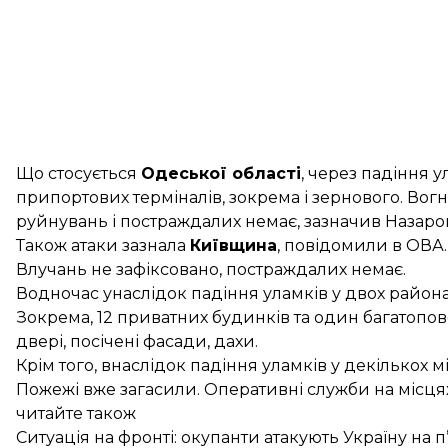
Що стосується
Одеської області
, через падіння 
припортових терміналів
, зокрема і зернового. Во
руйнувань і постраждалих немає, зазначив Назаро
Також
атаки зазнала
Київщина
, повідомили в ОВА.
Влучань не зафіксовано, постраждалих немає.
Водночас унаслідок падіння уламків у двох райо
Зокрема, 12 приватних будинків та один багатопов
двері, посічені фасади, дахи.
Крім того, внаслідок падіння уламків у декількох 
Пожежі вже загасили. Оперативні служби на місця
читайте також
Ситуація на фронті: окупанти атакують Україну на 