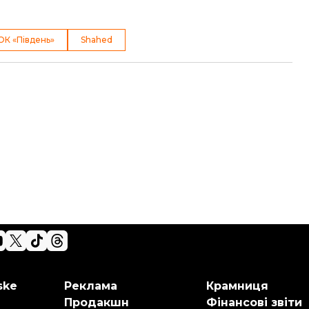
ОК «Південь»
Shahed
ske
Реклама
Крамниця
Продакшн
Фінансові звіти