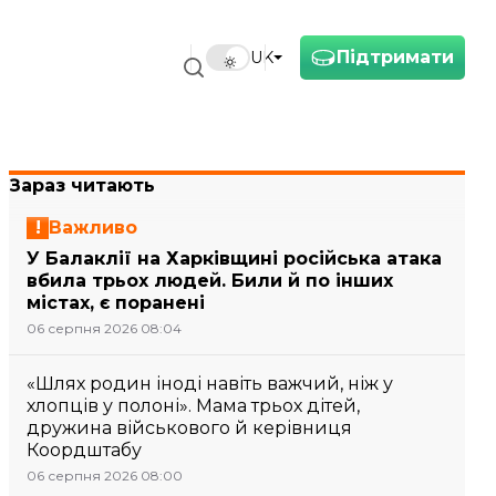
Підтримати
UK
Зараз читають
Важливо
У Балаклії на Харківщині російська атака
вбила трьох людей. Били й по інших
містах, є поранені
06 серпня 2026 08:04
«Шлях родин іноді навіть важчий, ніж у
хлопців у полоні». Мама трьох дітей,
дружина військового й керівниця
Коордштабу
06 серпня 2026 08:00