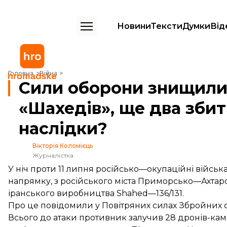
Новини
Тексти
Думки
Від
Сили оборони знищили у небі над півднем 26 «Шахедів», ще два зби
Головна
Війна
Сили оборони знищили 
«Шахедів», ще два збит
наслідки?
Вікторія Коломієць
Журналістка
У ніч проти 11 липня російсько—окупаційні військ
напрямку, з російського міста Приморсько—Ахтарс
іранського виробництва Shahed—136/131.
Про це
повідомили
у Повітряних силах Збройних с
Всього до атаки противник залучив 28 дронів-камі