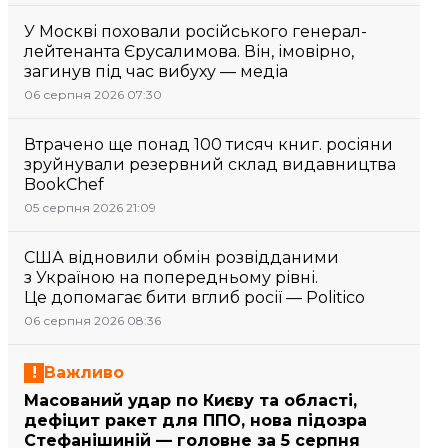
У Москві поховали російського генерал-
лейтенанта Єрусалимова. Він, імовірно,
загинув під час вибуху — медіа
06 серпня 2026 07:30
Втрачено ще понад 100 тисяч книг. росіяни
зруйнували резервний склад видавництва
BookChef
05 серпня 2026 21:09
США відновили обмін розвідданими
з Україною на попередньому рівні.
Це допомагає бити вглиб росії — Politico
06 серпня 2026 08:36
Важливо
Масований удар по Києву та області,
дефіцит ракет для ППО, нова підозра
Стефанішиній — головне за 5 серпня