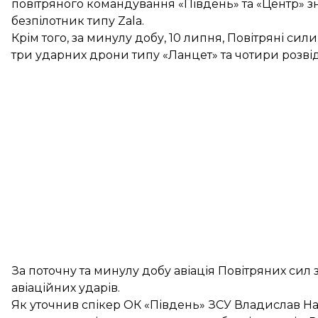
повітряного командування «Південь» та «Центр» з
безпілотник типу Zala.
Крім того, за минулу добу, 10 липня, Повітряні си
три ударних дрони типу «Ланцет» та чотири розві
За поточну та минулу добу авіація Повітряних сил
авіаційних ударів.
Як
уточнив
спікер ОК «Південь» ЗСУ Владислав Наз