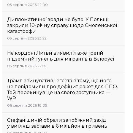
05 серпня 2026 22:00
Дипломатичної зради не було. У Польщі
закрили 10-річну справу щодо Смоленської
катастрофи
05 серпня 2026 23:22
На кордоні Литви виявили вже третій
підземний тунель для мігрантів із Білорусі
05 серпня 2026 22:55
Трамп звинуватив Гегсета в тому, що його
не повідомили про дефіцит ракет для ППО.
Той перекинув це на свого заступника —
WP
06 серпня 2026 10:05
Стефанішиній обрали запобіжний захід
у вигляді застави в 6 мільйонів гривень
06 серпня 2026 09:43