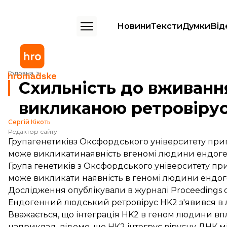
Новини
Тексти
Думки
Від
Схильність до вживання наркотиків може бути викликаною ретров
Головна
Схильність до вживанн
викликаною ретровіру
Сергій Кікоть
Редактор сайту
Групагенетиківз Оксфордського університету при
може викликатинаявність вгеномі людини ендоге
Група генетиків з Оксфордського університету пр
може викликати наявність в геномі людини ендоге
Дослідження
опублікували
в журналі Proceedings o
Ендогенний людський ретровірус HK2 з'явився в л
Вважається, що інтеграція HK2 в геном людини впл
наприклад, відомо, що HK2 інтегрує вірусну ДНК мі