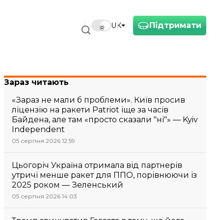
Підтримати
UK
Зараз читають
«Зараз не мали б проблеми». Київ просив
ліцензію на ракети Patriot іще за часів
Байдена, але там «просто сказали "ні"» — Kyiv
Independent
05 серпня 2026 12:59
Цьогоріч Україна отримала від партнерів
утричі менше ракет для ППО, порівнюючи із
2025 роком — Зеленський
05 серпня 2026 14:03