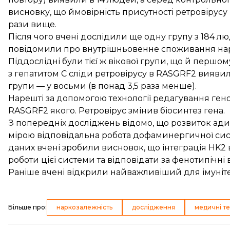
висновку, що ймовірність присутності ретровірус
рази вище.
Після чого вчені дослідили ще одну групу з 184 лю
повідомили про внутрішньовенне споживання нарк
Піддослідні були тієї ж вікової групи, що й перш
з гепатитом C сліди ретровірусу в RASGRF2 виявил
групи — у восьми (в понад 3,5 раза менше).
Нарешті за допомогою технології редагування гено
RASGRF2 якого. Ретровірус змінив біосинтез гена.
З попередніх досліджень відомо, що розвиток адик
мірою відповідальна робота дофаминергичної сист
даних вчені зробили висновок, що інтеграція HK
роботи цієї системи та відповідати за фенотипічні в
Раніше вчені відкрили
найважливіший для імуніте
Більше про
:
наркозалежність
дослідження
медичні те