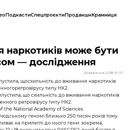
ео
Подкасти
Спецпроєкти
Продакшн
Крамниця
ірусом — дослідження
я наркотиків може бути
сом — дослідження
26 вересня 2018 19:07
пустила, щосхильність до вживання наркотиків
нногоретровірусу типу HK2.
ипустила, що схильність до вживання наркотиків
нного ретровірусу типу HK2.
f the National Academy of Sciences.
юдському геномі близько 250 тисяч років тому.
иває на прилеглі до нього гени: зокрема,
ж 17 і 18 екзонами гена RASGRF2, який багато в