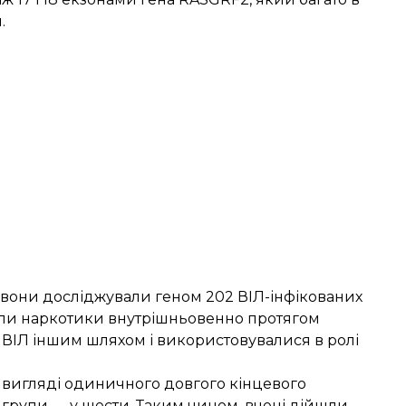
.
 вони досліджували геном 202 ВІЛ-інфікованих
али наркотики внутрішньовенно протягом
 ВІЛ іншим шляхом і використовувалися в ролі
 вигляді одиничного довгого кінцевого
 групи — у шести. Таким чином, вчені дійшли