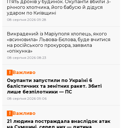
П’ять дронів у будинок. Окупанти вбили 3-
річного хлопчика, його бабусю й дідуся
ударом по Київщині
08 серпня 2026 09:28
Викрадений із Маріуполя хлопець, якого
«всиновила» Львова-Бєлова, буде вчитися
на російського прокурора, заявила
«опікунка»
08 серпня 2026 08:23
Важливо
Окупанти запустили по Україні 6
балістичних та зенітних ракет. Збиті
лише безпілотники — ПС
08 серпня 2026 09:06
Важливо
21 людина постраждала внаслідок атак
на Сумщині, серед них — дитина