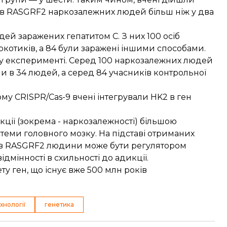
у в RASGRF2 наркозалежних людей більш ніж у два
дей заражених гепатитом C. З них 100 осіб
отиків, а 84 були заражені іншими способами.
ому експерименті. Серед 100 наркозалежних людей
и в 34 людей, а серед 84 учасників контрольної
му CRISPR/Cas-9 вчені інтегрували HK2 в ген
ції (зокрема - наркозалежності) більшою
еми головного мозку. На підставі отриманих
2 в RASGRF2 людини може бути регулятором
ідмінності в схильності до адикції.
ту ген
, що існує вже 500 млн років
хнології
генетика