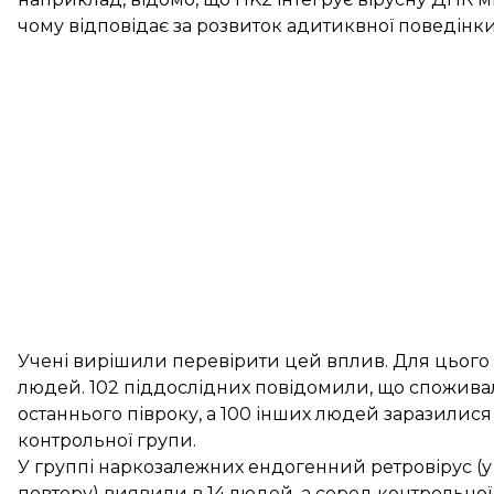
чому відповідає за розвиток адитиквної поведінки
Учені вирішили перевірити цей вплив. Для цього
людей. 102 піддослідних повідомили, що спожив
останнього півроку, а 100 інших людей заразилися
контрольної групи.
У группі наркозалежних ендогенний ретровірус (у
повтору) виявили в 14 людей, а серед контрольної