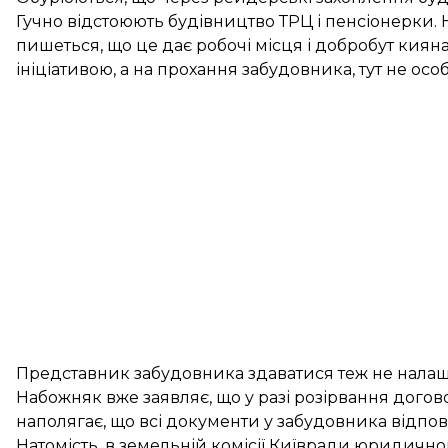
Гучно відстоюють будівництво ТРЦ і пенсіонерки. 
пишеться, що це дає робочі місця і добробут кияна
ініціативою, а на прохання забудовника, тут не ос
Представник забудовника здаватися теж не нала
Набожняк вже заявляє, що у разі розірвання догово
наполягає, що всі документи у забудовника відпов
Натомість, в земельній комісії Київради юридично