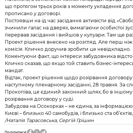
що протягом трьох років з моменту укладення дог
прописано у договорі.
Постоявши на ід час засідання активісти від «Сво
зчинили галас на дверях, вимагаючи особистої зус
перервав засідання і вийшов у кулуари. Там ще ра
Проект рішення внесено на розгляд. Але перш ніж
комісія. Кличко доручив зробити це невідкладно.
Коментуючи факт, що інтереси забудовника відсто
Кличко сказав, що якщо той ставить бізнес-інтерес
мандат.
Відтак, проект рішення щодо розірвання договору
наступному пленарному засіданні, 28 травня. За с
Прокопіва, це єдиний законний шлях, бо в іншому
розірвання договору у суді.
Забудова на Осокорках – не єдина, за інформацією
Києві – близько 40 самобудів, і близько ста об’єкті
/Наталія Тарасовська, Сергій Грішин
Поділитися
: