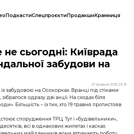
ео
Подкасти
Спецпроєкти
Продакшн
Крамниця
скандальної забудови на Осокорках
е не сьогодні: Київрада
ндальної забудови на
21 травня 2015 23:19
із забудовою на Осокорках. Вранці під стінами
ібралося одразу дві акції. На сходах біля
и». Більшість – із тих, хто 19 травня протистояв
ідстоює спорудження ТРЦ. Тут і «будівельники»,
есятків, всі в однакових жилетах і касках.
івельних майданчиків вони втрачають роботу.