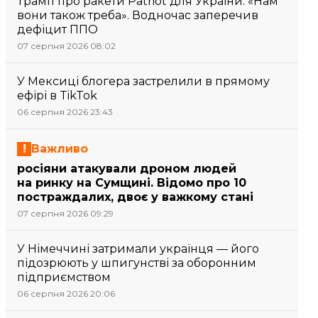
Трамп про ракети Patriot для України: «Нам
вони також треба». Водночас заперечив
дефіцит ППО
07 серпня 2026 08:02
У Мексиці блогера застрелили в прямому
ефірі в TikTok
06 серпня 2026 23:43
Важливо
росіяни атакували дроном людей
на ринку на Сумщині. Відомо про 10
постраждалих, двоє у важкому стані
07 серпня 2026 09:29
У Німеччині затримали українця — його
підозрюють у шпигунстві за оборонним
підприємством
06 серпня 2026 20:06