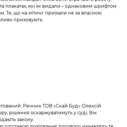
На плакатах, які їм видали – однаковим шрифтом
м. Те, що на мітинг приїхали не за власною
обливо приховують.
штований. Речник ТОВ «Скай Буд» Олексій
ру, рішення оскаржуватимуть у суді. Він
ідають закону.
ю підставою розірвання договору називають те,