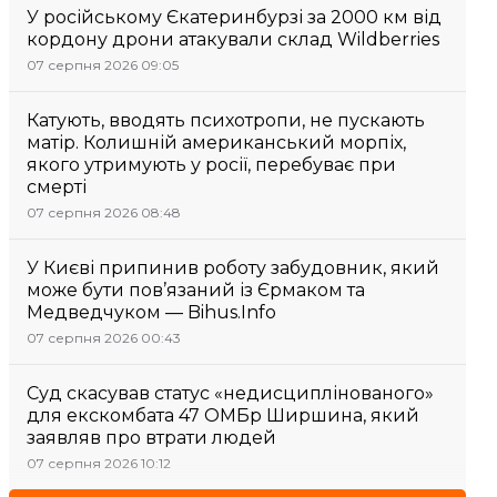
У російському Єкатеринбурзі за 2000 км від
кордону дрони атакували склад Wildberries
07 серпня 2026 09:05
Катують, вводять психотропи, не пускають
матір. Колишній американський морпіх,
якого утримують у росії, перебуває при
смерті
07 серпня 2026 08:48
У Києві припинив роботу забудовник, який
може бути пов’язаний із Єрмаком та
Медведчуком — Bihus.Info
07 серпня 2026 00:43
Суд скасував статус «недисциплінованого»
для екскомбата 47 ОМБр Ширшина, який
заявляв про втрати людей
07 серпня 2026 10:12