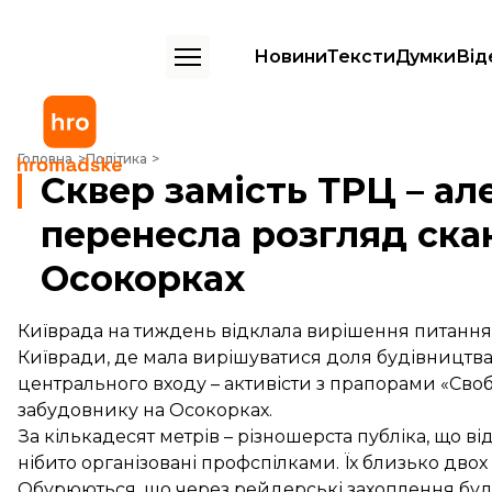
Новини
Тексти
Думки
Від
Сквер замість ТРЦ – але не сьогодні: Київрада перенесла розгляд 
Головна
Політика
Сквер замість ТРЦ – ал
перенесла розгляд ска
Осокорках
Київрада на тиждень відклала вирішення питання 
Київради, де мала вирішуватися доля будівництва, з
центрального входу – активісти з прапорами «Свобод
забудовнику на Осокорках.
За кількадесят метрів – різношерста публіка, що в
нібито організовані профспілками. Їх близько двох д
Обурюються, що через рейдерські захоплення буд