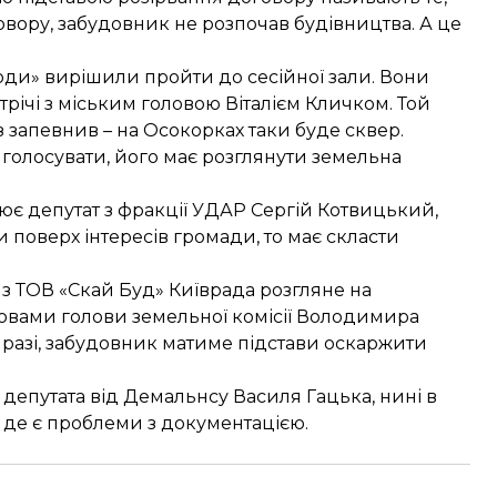
овору, забудовник не розпочав будівництва. А це
боди» вирішили пройти до сесійної зали. Вони
трічі з міським головою Віталієм Кличком. Той
з запевнив – на Осокорках таки буде сквер.
 голосувати, його має розглянути земельна
ює депутат з фракції УДАР Сергій Котвицький,
и поверх інтересів громади, то має скласти
 з ТОВ «Скай Буд» Київрада розгляне на
ловами голови земельної комісії Володимира
 разі, забудовник матиме підстави оскаржити
 депутата від Демальнсу Василя Гацька, нині в
в, де є проблеми з документацією.