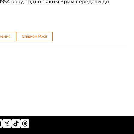
1954 року, згідно з яким Крим передали до
ження
Слідком Росії