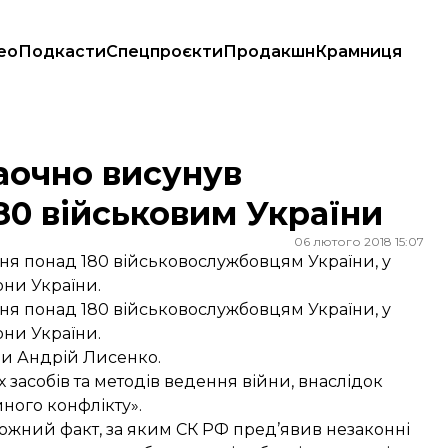
ео
Подкасти
Спецпроєкти
Продакшн
Крамниця
ськовим України
заочно висунув
80 військовим України
06 лютого 2018 15:07
ння понад 180 військовослужбовцям України, у
они України.
ння понад 180 військовослужбовцям України, у
они України.
и Андрій Лисенко.
х засобів та методів ведення війни, внаслідок
ного конфлікту».
кожний факт, за яким СК РФ пред’явив незаконні