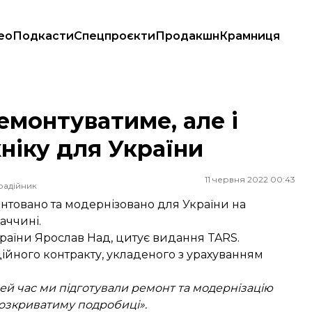
ео
Подкасти
Спецпроєкти
Продакшн
Крамниця
іку для України
емонтуватиме, але і
ніку для України
11 червня 2022 00:43
радійник
нтовано та модернізовано для України на
аччині.
країни Ярослав Над, цитує видання TARS.
ійного контракту, укладеного з урахуванням
ей час ми підготували ремонт та модернізацію
 розкриватиму подробиці».