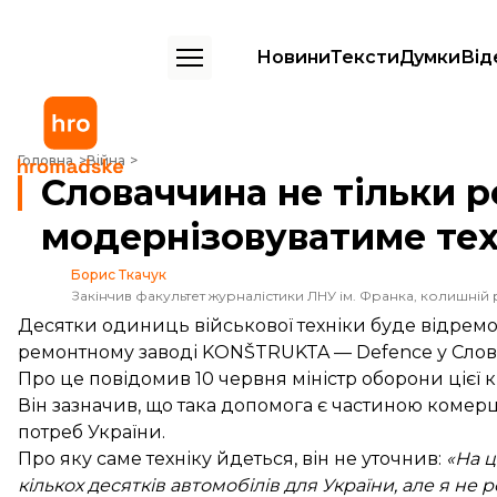
Новини
Тексти
Думки
Від
Словаччина не тільки ремонтуватиме, але і модернізовуватиме техн
Головна
Війна
Словаччина не тільки р
модернізовуватиме тех
Борис Ткачук
Закінчив факультет журналістики ЛНУ ім. Франка, колишній 
Десятки одиниць військової техніки буде відремо
ремонтному заводі KONŠTRUKTA — Defence у Слов
Про це
повідомив
10 червня міністр оборони цієї 
Він зазначив, що така допомога є частиною комерц
потреб України.
Про яку саме техніку йдеться, він не уточнив:
«На ц
кількох десятків автомобілів для України, але я не