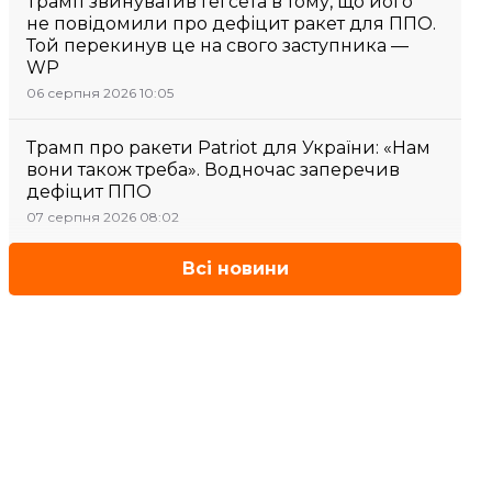
Трамп звинуватив Гегсета в тому, що його
не повідомили про дефіцит ракет для ППО.
Той перекинув це на свого заступника —
WP
06 серпня 2026 10:05
Трамп про ракети Patriot для України: «Нам
вони також треба». Водночас заперечив
дефіцит ППО
07 серпня 2026 08:02
Всі новини