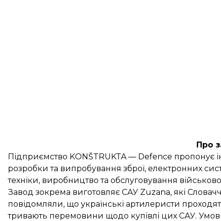
Про 
Підприємство KONŠTRUKTA — Defence пропонує інно
розробки та випробування зброї, електронних сист
техніки, виробництво та обслуговування військової
Завод зокрема виготовляє САУ Zuzana, які Словачч
повідомляли, що українські артилеристи проходят
тривають перемовини щодо купівлі цих САУ. Умови т