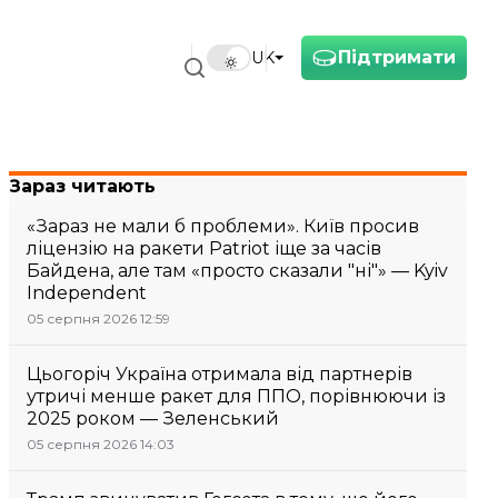
Підтримати
UK
Зараз читають
«Зараз не мали б проблеми». Київ просив
ліцензію на ракети Patriot іще за часів
Байдена, але там «просто сказали "ні"» — Kyiv
Independent
05 серпня 2026 12:59
Цьогоріч Україна отримала від партнерів
утричі менше ракет для ППО, порівнюючи із
2025 роком — Зеленський
05 серпня 2026 14:03