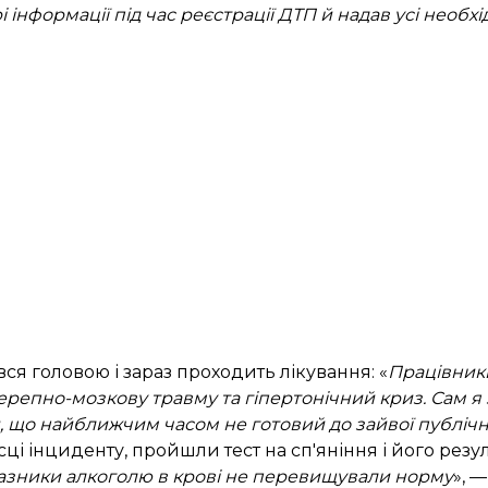
 інформації під час реєстрації ДТП й надав усі необхі
вся головою і зараз проходить лікування: «
Працівник
 черепно-мозкову травму та гіпертонічний криз. Сам 
, що найближчим часом не готовий до зайвої публічн
місці інциденту, пройшли тест на сп'яніння і його резу
 показники алкоголю в крові не перевищували норму
», 