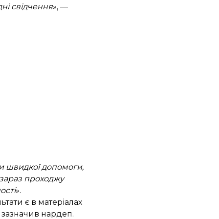
дні свідчення
», —
и швидкої допомоги,
я зараз проходжу
ості
».
льтати є в матеріалах
— зазначив нардеп.