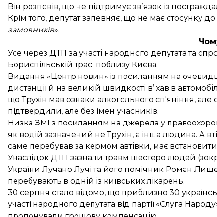
Він розповів, що не підтримує звʼязок із постражда
Крім того, депутат запевняє, що не має стосунку д
замовників
».
Чому
Усе через ДТП за участі народного депутата та спр
Бориспільській трасі поблизу Києва.
Видання «Центр новин» із посиланням на очевидці
дистанції й на великій швидкості в’їхав в автомобіл
що Трухін мав ознаки алкогольного сп'яніння, але
підтвердили, але без імен учасників.
Низка ЗМІ з посиланням на джерела у правоохор
як водій зазначений не Трухін, а інша людина. А вт
саме перебував за кермом автівки, має встановити
Унаслідок ДТП зазнали травм шестеро людей (зокрем
України Лучано Лучі та його помічник Роман Лишен
перебувають в одній із київських лікарень.
30 серпня стало відомо, що
приблизно 30 українс
участі народного депутата від партії «Слуга Народ
пропонували грошову компенсацію.