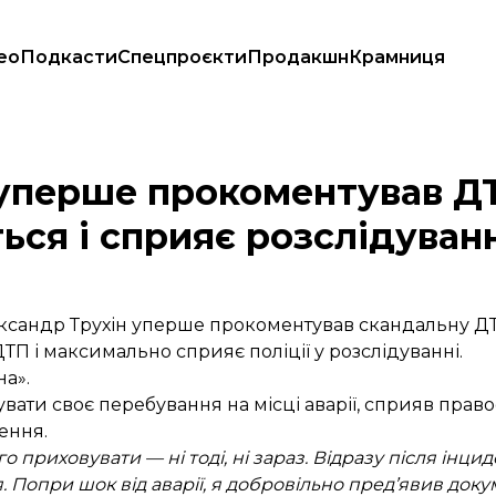
ео
Подкасти
Спецпроєкти
Продакшн
Крамниця
каже, що лікується і сприяє розслідуванню
 уперше прокоментував ДТ
ться і сприяє розслідува
ксандр Трухін уперше прокоментував скандальну ДТП
ТП і максимально сприяє поліції у розслідуванні.
на».
вати своє перебування на місці аварії, сприяв прав
чення.
ого приховувати — ні тоді, ні зараз. Відразу після інци
я. Попри шок від аварії, я добровільно пред’явив док