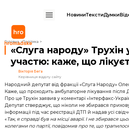
Новини
Тексти
Думки
Від
«Слуга народу» Трухін уперше прокоментував ДТП зі своєю участю: 
Головна
Політика
«Слуга народу» Трухін
участю: каже, що лікує
Вікторія Бега
Керівниця відділу сайту
Народний депутат від фракції «Слуга Народу» Оле
Каже, що проходить амбулаторне лікування після Д
Про це Трухін
заявив
у коментарі «Інтерфакс-Украї
Депутат стверджує, що ніколи не збирався прихову
інформації під час реєстрації ДТП й надав усі свід
«
Так, я справді був на місці аварії. І не збирався ць
колегами по партії, повідомив про те, що трапилос