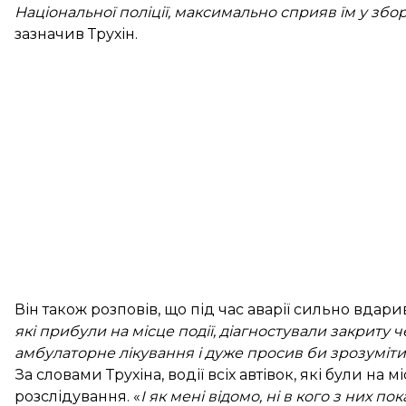
Національної поліції, максимально сприяв їм у зборі
зазначив Трухін.
Він також розповів, що під час аварії сильно вдари
які прибули на місце події, діагностували закриту
амбулаторне лікування і дуже просив би зрозуміти
За словами Трухіна, водії всіх автівок, які були на 
розслідування. «
І як мені відомо, ні в кого з них