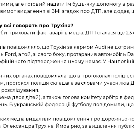
лими, але готовий надати їм будь-яку допомогу в разі
о вимог видалення зі ЗМІ згадок про ДТП, але додає, 
 всі говорять про Трухіна?
оби приховати факт аварії в медіа. ДТП сталася ще 23
в повідомляло, що Трухін за кермом Audi не дотрим
ь Ford, а той, зі свого боку, протаранив автомобіль D
 офіційного підтвердження цьому немає. У Нацполіці
онних органах
повідомляла
, що в протоколах поліції, 
ім, протокол поліція складала за словами учасників ДТ
 розслідування.
а двоє дітей), а також голова комітету арбітрів фед
ь. В українській федерації футболу повідомили, що 
ьких медіа видалили повідомлення
про дорожньо-тр
у» Олександра Трухіна. Ймовірно, за видалення публі