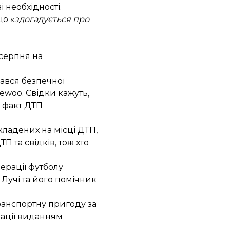
 необхідності.
що «
здогадується про
 серпня на
ався безпечної
aewoo. Свідки кажуть,
ї факт ДТП
складених на місці ДТП,
П та свідків, тож хто
ерації футболу
Лучі та його помічник
анспортну пригоду за
кації виданням