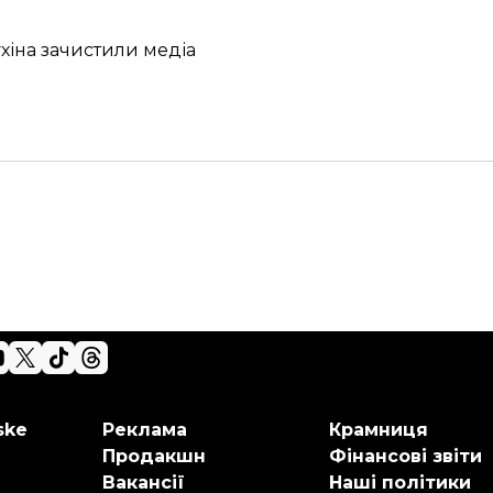
ухіна зачистили медіа
ske
Реклама
Крамниця
Продакшн
Фінансові звіти
Вакансії
Наші політики