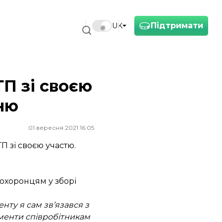
Підтримати
UK
П зі своєю
нню
01 вересня 2021 16:05
 зі своєю участю.
оохоронцям у зборі
денту я сам зв’язався з
ументи співробітникам