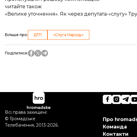
читайте також
«Велике уточнення». Як через депутата-«слугу» Тр
Більше про
:
ДТП
«Слуга Народу»
Поділитися
:
Всі права захищені:
©
Громадське
Про hromad
Телебачення
,
2013-2026.
Команда
Контакти