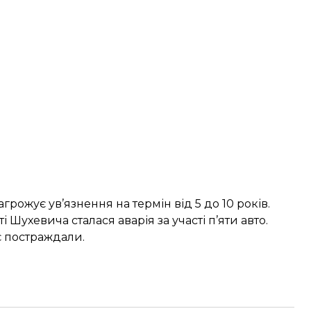
грожує ув’язнення на термін від 5 до 10 років.
кті Шухевича сталася
аварія за участі п’яти авто
.
є постраждали.