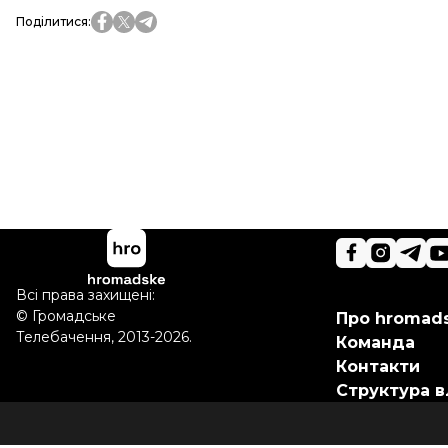
Поділитися
:
Всі права захищені:
©
Громадське
Про hromad
Телебачення
,
2013-2026.
Команда
Контакти
Структура в