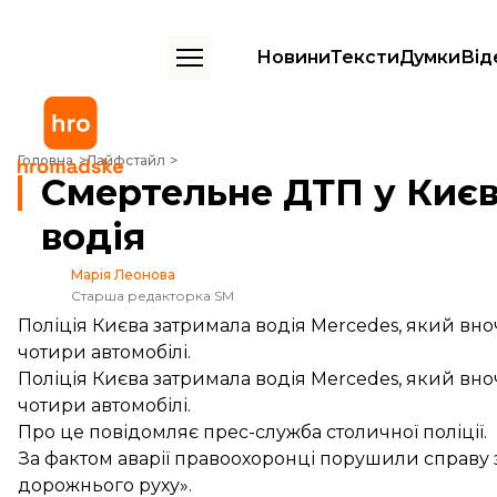
Новини
Тексти
Думки
Від
Смертельне ДТП у Києві: поліція затримала водія
Головна
Лайфстайл
Смертельне ДТП у Києві
водія
Марія Леонова
Старша редакторка SM
Поліція Києва затримала водія Mercedes, який вноч
чотири автомобілі.
Поліція Києва затримала водія Mercedes, який вноч
чотири автомобілі.
Про це
повідомляє
прес-служба столичної поліції.
За фактом аварії правоохоронці порушили справу
дорожнього руху».