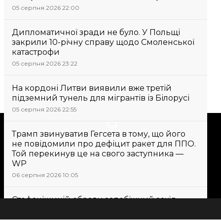
05 серпня 2026 22:00
Дипломатичної зради не було. У Польщі
закрили 10-річну справу щодо Смоленської
катастрофи
05 серпня 2026 23:22
На кордоні Литви виявили вже третій
підземний тунель для мігрантів із Білорусі
05 серпня 2026 22:55
Підтримати
Трамп звинуватив Гегсета в тому, що його
не повідомили про дефіцит ракет для ППО.
Той перекинув це на свого заступника —
Підтримай hromadske.
WP
Ми працюємо для тебе та
06 серпня 2026 10:05
завдяки тобі. Будь нашим
другом
Стефанішиній обрали запобіжний захід
у вигляді застави в 6 мільйонів гривень
06 серпня 2026 09:43