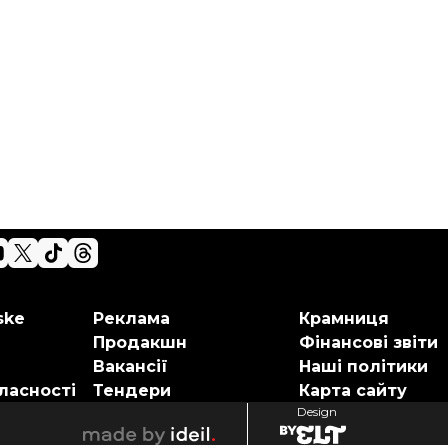
ske
Реклама
Крамниця
Продакшн
Фінансові звіти
Вакансії
Наші політики
ласності
Тендери
Карта сайту
Design
elt
ideil