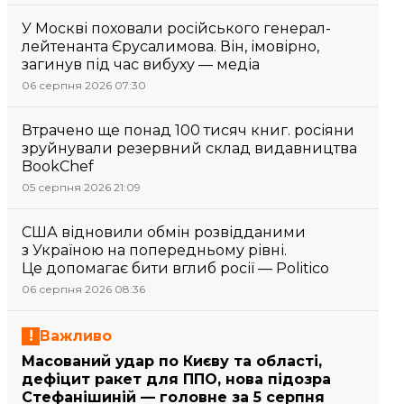
У Москві поховали російського генерал-
лейтенанта Єрусалимова. Він, імовірно,
загинув під час вибуху — медіа
06 серпня 2026 07:30
Втрачено ще понад 100 тисяч книг. росіяни
зруйнували резервний склад видавництва
BookChef
05 серпня 2026 21:09
США відновили обмін розвідданими
з Україною на попередньому рівні.
Це допомагає бити вглиб росії — Politico
06 серпня 2026 08:36
Важливо
Масований удар по Києву та області,
дефіцит ракет для ППО, нова підозра
Стефанішиній — головне за 5 серпня