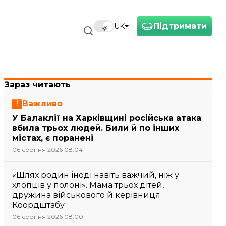
Підтримати
UK
Зараз читають
Важливо
У Балаклії на Харківщині російська атака
вбила трьох людей. Били й по інших
містах, є поранені
06 серпня 2026 08:04
«Шлях родин іноді навіть важчий, ніж у
хлопців у полоні». Мама трьох дітей,
дружина військового й керівниця
Коордштабу
06 серпня 2026 08:00