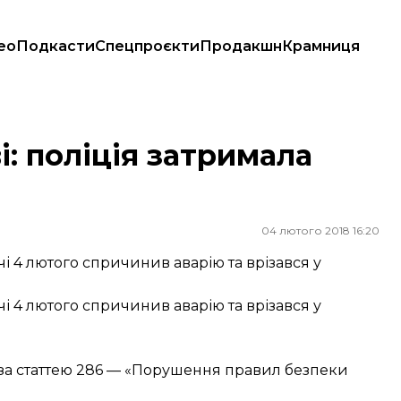
ео
Подкасти
Спецпроєкти
Продакшн
Крамниця
: поліція затримала
04 лютого 2018 16:20
і 4 лютого спричинив аварію та врізався у
і 4 лютого спричинив аварію та врізався у
 за статтею 286 — «Порушення правил безпеки