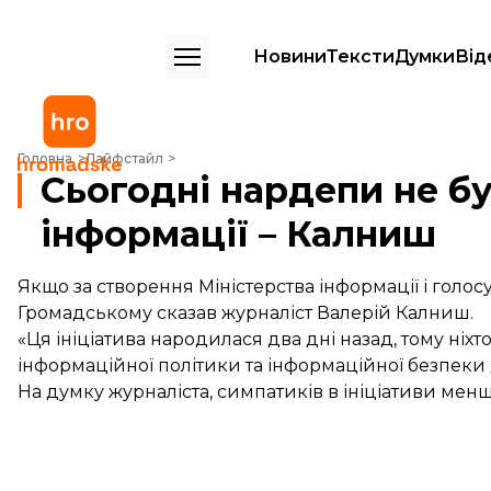
Новини
Тексти
Думки
Від
Сьогодні нардепи не будуть голосувати за Міністерство інформації
Головна
Лайфстайл
Сьогодні нардепи не бу
інформації – Калниш
Якщо за створення Міністерства інформації і голос
Громадському сказав журналіст Валерій Калниш.
«Ця ініціатива народилася два дні назад, тому ніхт
інформаційної політики та інформаційної безпеки д
На думку журналіста, симпатиків в ініціативи менш