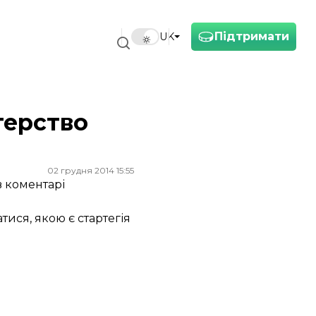
Підтримати
UK
терство
02 грудня 2014 15:55
в коментарі
тися, якою є стартегія