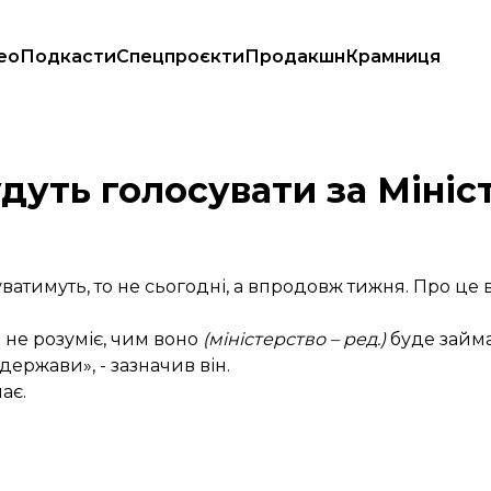
ео
Подкасти
Спецпроєкти
Продакшн
Крамниця
 – Калниш
дуть голосувати за Мініс
уватимуть, то не сьогодні, а впродовж тижня. Про це 
о не розуміє, чим воно
(міністерство – ред.)
буде займа
ержави», - зазначив він.
ає.