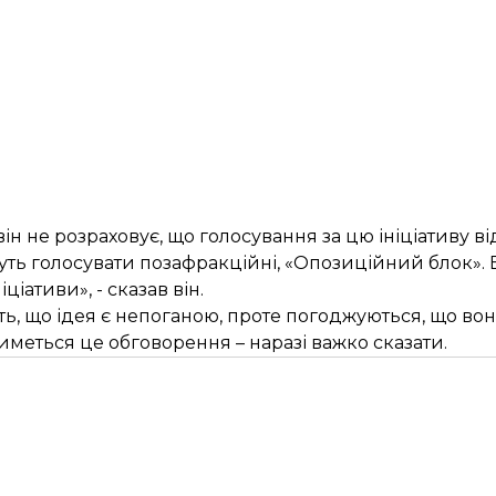
н не розраховує, що голосування за цю ініціативу ві
уть голосувати позафракційні, «Опозиційний блок». В 
ціативи», - сказав він.
ь, що ідея є непоганою, проте погоджуються, що вон
меться це обговорення – наразі важко сказати.