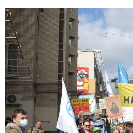
Сотні лю
У Києві відбувся Кліматичний марш, учасники яког
клімату. До акції долучилися понад 30 громадських 
Антарктиді.
Про це нам повідомив керівник відділу комунікаці
На марш у Києві вийшла приблизно тисяча людей
Незалежності, Європейською площею, а завершила