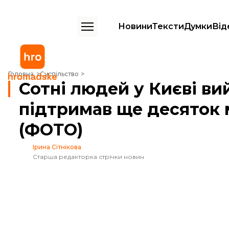
Новини
Тексти
Думки
Від
Сотні людей у Києві вийшли на Кліматичний марш. Акцію підтримав щ
Головна
Суспільство
Сотні людей у Києві в
підтримав ще десяток м
(ФОТО)
Ірина Сітнікова
Старша редакторка стрічки новин