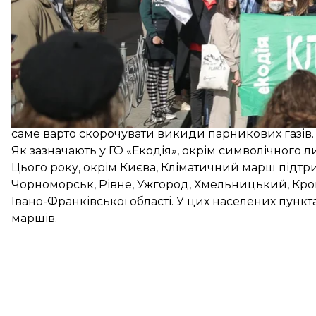
Активісти закликали владу збільшити фінансування
клімату тощо.
Окрім того, вимагали відмовитися від дотацій на 
будівель і розвиток системи державного моніторин
Організатори маршу передали представникам Міндо
саме варто скорочувати викиди парникових газів.
Як зазначають у ГО «Екодія», окрім символічного 
Цього року, окрім Києва, Кліматичний марш підтрим
Чорноморськ, Рівне, Ужгород, Хмельницький, Кро
Івано-Франківської області. У цих населених пункта
маршів.