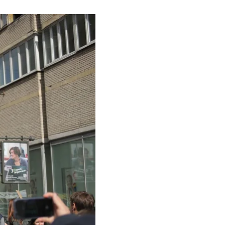
отьбу зі змінами
дтримали навіть в
лась Майданом