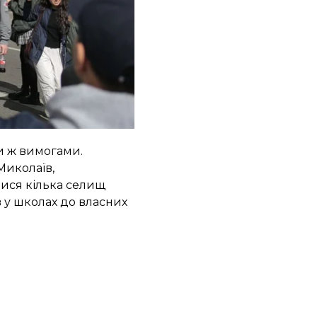
адаптації до зміни
оефективності
в яких секторах і як
ми ж вимогами.
Миколаїв,
лися кілька селищ
в у школах до власних