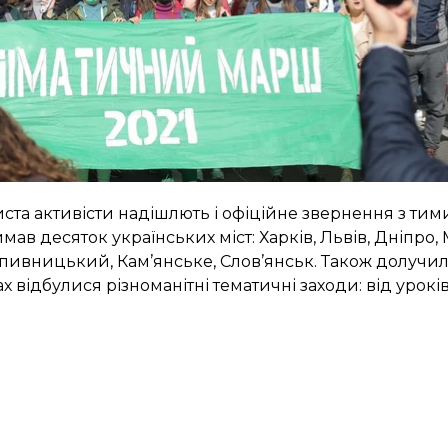
 на заходи зі скорочення викидів парникових газів, 
вугільну сферу, закласти гроші на підвищення енерг
гу якості повітря.
вкілля та народним депутатам 10 вимог щодо того, 
листа активісти надішлють і офіційне звернення з ти
ав десяток українських міст: Харків, Львів, Дніпро, 
пивницький, Кам’янське, Слов’янськ. Також долучи
х відбулися різноманітні тематичні заходи: від урокі