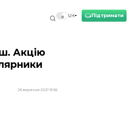
Підтримати
UK
ш. Акцію
олярники
26 вересня 2021 15:56