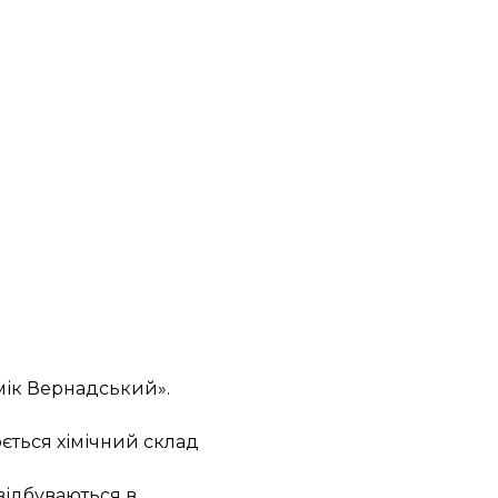
мік Вернадський».
юється хімічний склад
відбуваються в