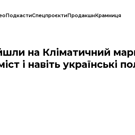
ео
Подкасти
Спецпроєкти
Продакшн
Крамниця
е десяток міст і навіть українські полярники (ФОТО)
ийшли на Кліматичний мар
іст і навіть українські п