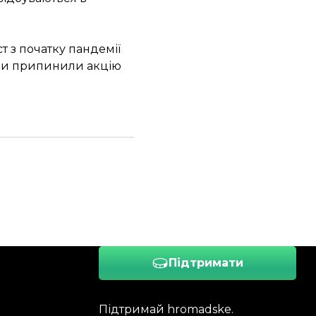
 з початку пандемії
они припинили акцію
Підтримати
Підтримай hromadske.