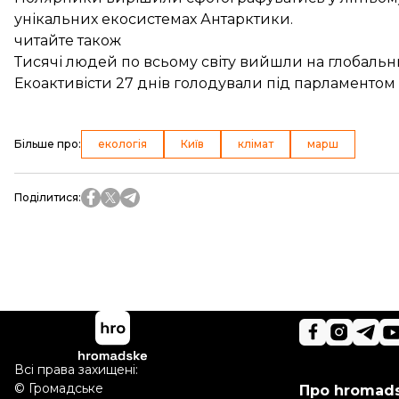
унікальних екосистемах Антарктики.
читайте також
Тисячі людей по всьому світу вийшли на глобальн
Екоактивісти 27 днів голодували під парламенто
Більше про
:
екологія
Київ
клімат
марш
Поділитися
:
Всі права захищені:
©
Громадське
Про hromad