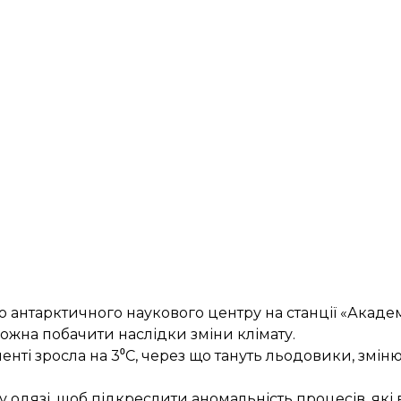
антарктичного наукового центру на станції «Акаде
 можна побачити наслідки зміни клімату.
енті зросла на 3⁰С, через що тануть льодовики, змін
одязі, щоб підкреслити аномальність процесів, які 