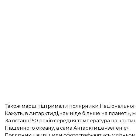
Також марш підтримали полярники Національного 
Кажуть, в Антарктиді, «як ніде більше на планеті»,
За останні 50 років середня температура на контин
Південного океану, а сама Антарктида «зеленіє».
Полярники вирішили сфотографуватись у літньому 