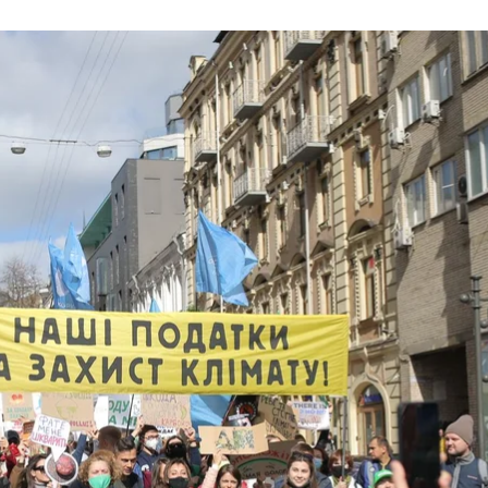
дей у Києві вийшли на Кліматичний марш
ГО «Екодія»
о вимагали від влади виділяти більше коштів на бор
організацій та більше ніж десять міст України. Її пі
й ГО «Екодія» Валентин Пугачов.
. Хода почалася на Михайлівській площі, продовжи
ся біля Верховної Ради.