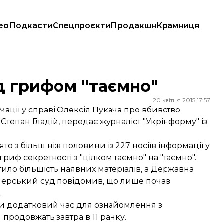
ео
Подкасти
Спецпроєкти
Продакшн
Крамниця
ід грифом "таємно"
20 квітня 2015 17:57
мації у справі Олексія Пукача про вбивство
Степан Гладій, передає журналіст "Укрінформу" із
то з більш ніж половини із 227 носіїв інформації у
 гриф секретності з "цілком таємно" на "таємно".
ило більшість наявних матеріалів, а Державна
ечерський суд повідомив, що лише почав
.
и додатковий час для ознайомлення з
 продовжать завтра в 11 ранку.