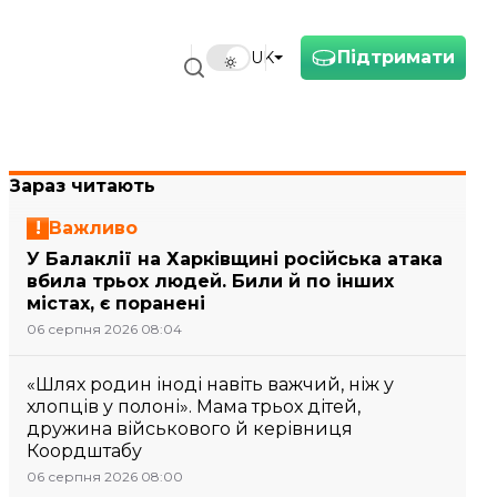
Підтримати
UK
Зараз читають
Важливо
У Балаклії на Харківщині російська атака
вбила трьох людей. Били й по інших
містах, є поранені
06 серпня 2026 08:04
«Шлях родин іноді навіть важчий, ніж у
хлопців у полоні». Мама трьох дітей,
дружина військового й керівниця
Коордштабу
06 серпня 2026 08:00