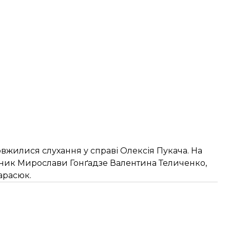
вжилися слухання у справі Олексія Пукача. На
вник Мирослави Гонґадзе Валентина Теличенко,
арасюк.