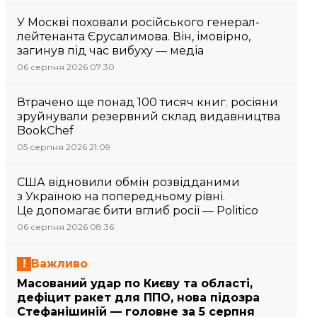
У Москві поховали російського генерал-
лейтенанта Єрусалимова. Він, імовірно,
загинув під час вибуху — медіа
06 серпня 2026 07:30
Втрачено ще понад 100 тисяч книг. росіяни
зруйнували резервний склад видавництва
BookChef
05 серпня 2026 21:09
США відновили обмін розвідданими
з Україною на попередньому рівні.
Це допомагає бити вглиб росії — Politico
06 серпня 2026 08:36
Важливо
Масований удар по Києву та області,
дефіцит ракет для ППО, нова підозра
Стефанішиній — головне за 5 серпня