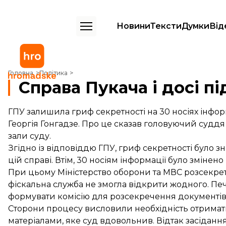
Новини
Тексти
Думки
Від
Справа Пукача і досі під грифом "таємно"
Головна
Політика
Справа Пукача і досі п
ГПУ залишила гриф секретності на 30 носіях інфор
Георгія Гонгадзе. Про це сказав головуючий суддя 
зали суду.
Згідно із відповіддю ГПУ, гриф секретності було зня
цій справі. Втім, 30 носіям інформації було змінено
При цьому Міністерство оборони та МВС розсекрет
фіскальна служба не змогла відкрити жодного. П
формувати комісію для розсекречення документів
Сторони процесу висловили необхідність отримат
матеріалами, яке суд вдовольнив. Відтак засідання