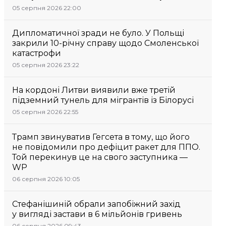
05 серпня 2026 22:00
Дипломатичної зради не було. У Польщі
закрили 10-річну справу щодо Смоленської
катастрофи
05 серпня 2026 23:22
На кордоні Литви виявили вже третій
підземний тунель для мігрантів із Білорусі
05 серпня 2026 22:55
Трамп звинуватив Гегсета в тому, що його
не повідомили про дефіцит ракет для ППО.
Той перекинув це на свого заступника —
WP
06 серпня 2026 10:05
Стефанішиній обрали запобіжний захід
у вигляді застави в 6 мільйонів гривень
06 серпня 2026 09:43