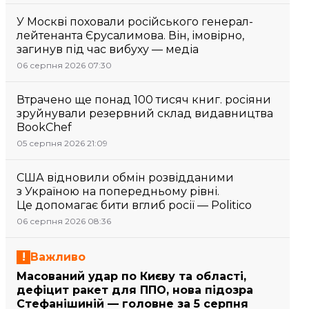
У Москві поховали російського генерал-
лейтенанта Єрусалимова. Він, імовірно,
загинув під час вибуху — медіа
06 серпня 2026 07:30
Втрачено ще понад 100 тисяч книг. росіяни
зруйнували резервний склад видавництва
BookChef
05 серпня 2026 21:09
США відновили обмін розвідданими
з Україною на попередньому рівні.
Це допомагає бити вглиб росії — Politico
06 серпня 2026 08:36
Важливо
Масований удар по Києву та області,
дефіцит ракет для ППО, нова підозра
Стефанішиній — головне за 5 серпня