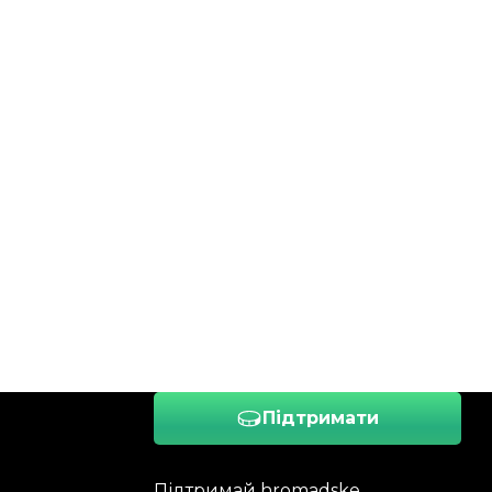
Підтримати
Підтримай hromadske.