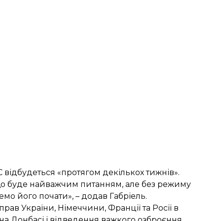
С відбудеться «протягом декількох тижнів».
що буде найважчим питанням, але без режиму
мо його почати», – додав Габріель.
рав України, Німеччини, Франції та Росії в
на Донбасі
і відведення важкого озброєння.