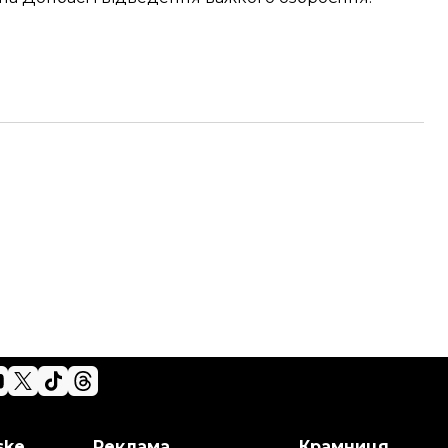
ske
Реклама
Крамниця