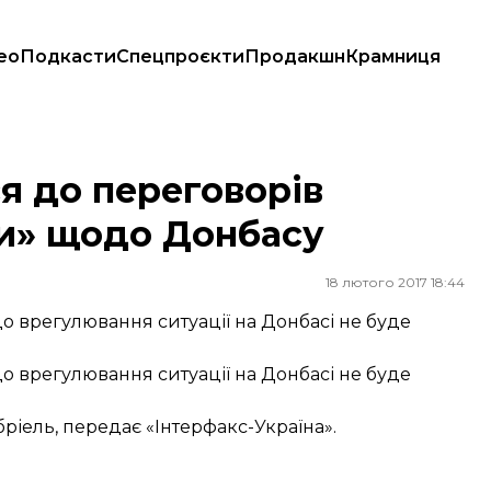
ео
Подкасти
Спецпроєкти
Продакшн
Крамниця
щодо Донбасу
я до переговорів
ки» щодо Донбасу
18 лютого 2017 18:44
 врегулювання ситуації на Донбасі не буде
 врегулювання ситуації на Донбасі не буде
ріель, передає «Інтерфакс-Україна».