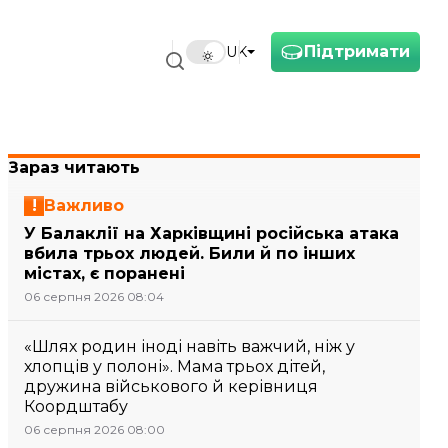
Підтримати
UK
Зараз читають
Важливо
У Балаклії на Харківщині російська атака
вбила трьох людей. Били й по інших
містах, є поранені
06 серпня 2026 08:04
«Шлях родин іноді навіть важчий, ніж у
хлопців у полоні». Мама трьох дітей,
дружина військового й керівниця
Коордштабу
06 серпня 2026 08:00