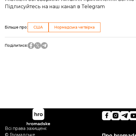
Підписуйтесь на
наш канал
в Telegram
Більше про
:
США
Нормадська четвірка
Поділитися
:
Всі права захищені:
©
Громадське
Про hromad