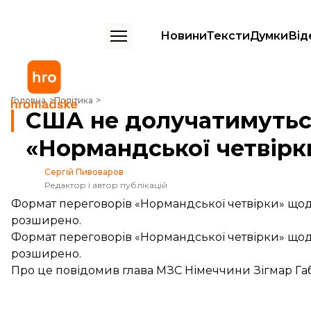
Новини
Тексти
Думки
Від
США не долучатимуться до переговорів «Нормандської четвірки» 
Головна
Політика
США не долучатимутьс
«Нормандської четвір
Сергій Пивоваров
Редактор і автор публікацій
Формат переговорів «Нормандської четвірки» щодо
розширено.
Формат переговорів «Нормандської четвірки» щодо
розширено.
Про це повідомив глава МЗС Німеччини Зігмар Габ