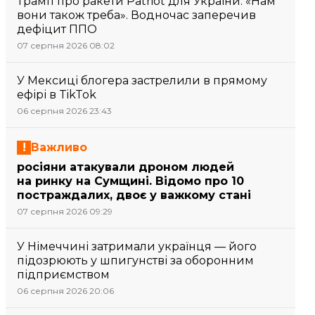
Трамп про ракети Patriot для України: «Нам
вони також треба». Водночас заперечив
дефіцит ППО
07 серпня 2026 08:02
У Мексиці блогера застрелили в прямому
ефірі в TikTok
06 серпня 2026 23:43
Важливо
росіяни атакували дроном людей
на ринку на Сумщині. Відомо про 10
постраждалих, двоє у важкому стані
07 серпня 2026 09:29
У Німеччині затримали українця — його
підозрюють у шпигунстві за оборонним
підприємством
06 серпня 2026 20:06