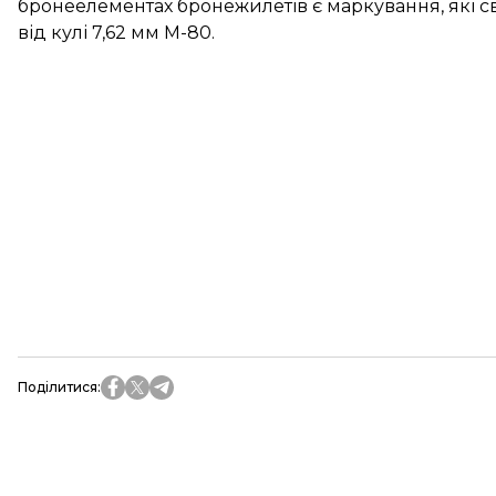
бронеелементах бронежилетів є маркування, які св
від кулі 7,62 мм М-80.
Поділитися
: