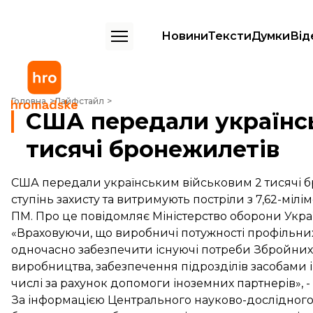
Новини
Тексти
Думки
Від
США передали українським військовим 2 тисячі бронежилетів
Головна
Лайфстайл
США передали українсь
тисячі бронежилетів
США передали українським військовим 2 тисячі бр
ступінь захисту та витримують постріли з 7,62-мілі
ПМ. Про це повідомляє Міністерство оборони Укра
«Враховуючи, що виробничі потужності профільни
одночасно забезпечити існуючі потреби Збройних
виробництва, забезпечення підрозділів засобами і
числі за рахунок допомоги іноземних партнерів», 
За інформацією Центрального науково-дослідного і