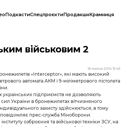
ео
Подкасти
Спецпроєкти
Продакшн
Крамниця
ким військовим 2
16 липня 2014 15:45
онежилетів «Interceptor», які мають високий
метрового автомата АКМ і 9-міліметрового пістолета
їни.
х українських підприємств не дозволяють
 сил України в бронежилетах вітчизняного
ндивідуального захисту здійснюється, в тому
- повідомляє прес-служба Міноборони.
нституту озброєння та військової техніки ЗСУ, на