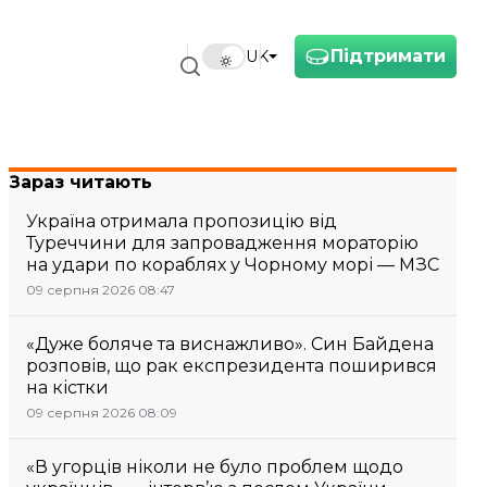
Підтримати
UK
Зараз читають
Україна отримала пропозицію від
Туреччини для запровадження мораторію
на удари по кораблях у Чорному морі — МЗС
09 серпня 2026 08:47
«Дуже боляче та виснажливо». Син Байдена
розповів, що рак експрезидента поширився
на кістки
09 серпня 2026 08:09
«В угорців ніколи не було проблем щодо