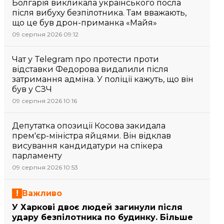
Болгарія викликала українського посла
після вибуху безпілотника. Там вважають,
що це був дрон-приманка «Майя»
09 серпня 2026 09:12
Чат у Telegram про протести проти
відставки Федорова видалили після
затримання адміна. У поліції кажуть, що він
був у СЗЧ
09 серпня 2026 10:16
Депутатка опозиції Косова закидала
прем'єр-міністра яйцями. Він відклав
висування кандидатури на спікера
парламенту
09 серпня 2026 10:53
Важливо
У Харкові двоє людей загинули після
удару безпілотника по будинку. Більше