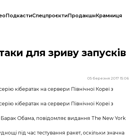
ео
Подкасти
Спецпроєкти
Продакшн
Крамниця
аки для зриву запусків
05 березня 2017 15:06
ерію кібератак на сервери Північної Кореї з
ерію кібератак на сервери Північної Кореї з
 Барак Обама,
повідомляє
видання The New York
днощі під час тестування ракет, оскільки значна