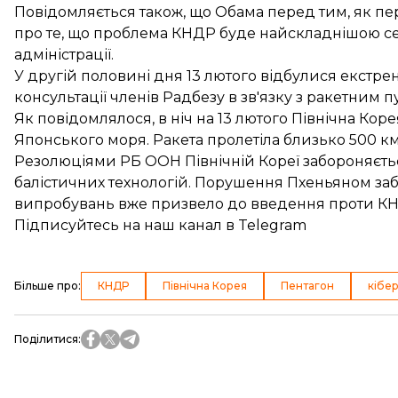
Повідомляється також, що Обама перед тим, як п
про те, що проблема КНДР буде найскладнішою се
адміністрації.
У другій половині дня 13 лютого відбулися екстре
консультації членів Радбезу в зв'язку з ракетним 
Як повідомлялося, в ніч на 13 лютого Північна Кор
Японського моря. Ракета пролетіла близько 500 км 
Резолюціями РБ ООН Північній Кореї забороняєтьс
балістичних технологій. Порушення Пхеньяном за
випробувань вже призвело до введення проти КНД
Підписуйтесь на
наш канал
в Telegram
Більше про
:
КНДР
Північна Корея
Пентагон
кібе
Поділитися
: