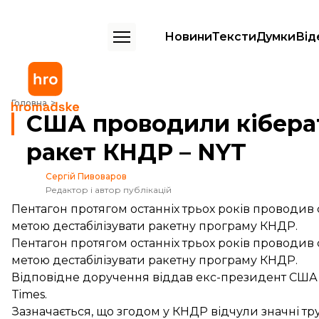
Новини
Тексти
Думки
Від
США проводили кібератаки для зриву запусків ракет КНДР – NYT
Головна
США проводили кіберат
ракет КНДР – NYT
Сергій Пивоваров
Редактор і автор публікацій
Пентагон протягом останніх трьох років проводив с
метою дестабілізувати ракетну програму КНДР.
Пентагон протягом останніх трьох років проводив с
метою дестабілізувати ракетну програму КНДР.
Відповідне доручення віддав екс-президент США
Times.
Зазначається, що згодом у КНДР відчули значні тру