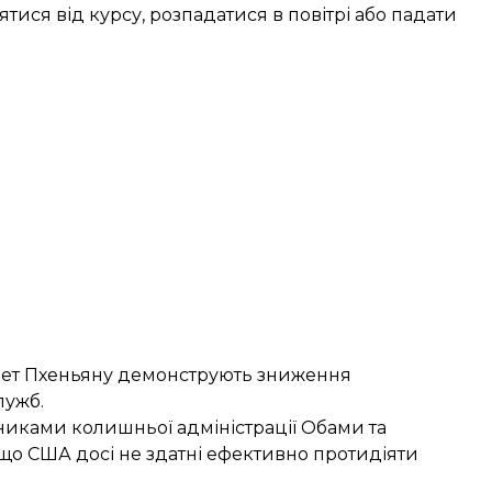
ятися від курсу, розпадатися в повітрі або падати
акет Пхеньяну демонструють зниження
лужб.
никами колишньої адміністрації Обами та
, що США досі не здатні ефективно протидіяти