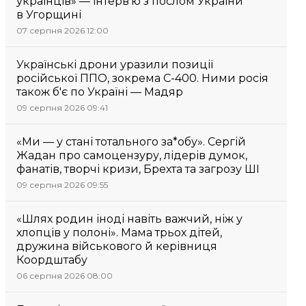
українців» — інтерв’ю з послом України
в Угорщині
07 серпня 2026 12:00
Українські дрони уразили позиції
російської ППО, зокрема С-400. Ними росія
також б'є по Україні — Мадяр
09 серпня 2026 09:41
«Ми — у стані тотального за*обу». Сергій
Жадан про самоцензуру, лідерів думок,
фанатів, творчі кризи, Брехта та загрозу ШІ
09 серпня 2026 09:55
«Шлях родин іноді навіть важчий, ніж у
хлопців у полоні». Мама трьох дітей,
дружина військового й керівниця
Коордштабу
06 серпня 2026 08:00