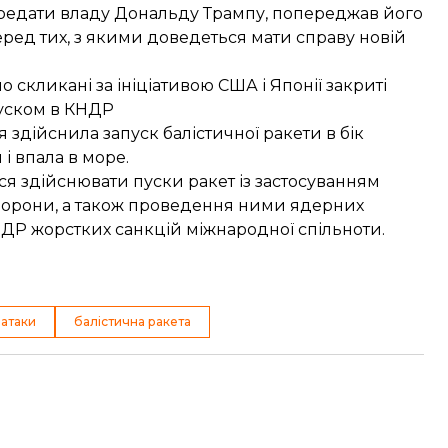
ередати владу Дональду Трампу, попереджав його
ред тих, з якими доведеться мати справу новій
но
скликані за ініціативою США
і Японії закриті
пуском в КНДР
ея
здійснила запуск балістичної ракети
в бік
і впала в море.
я здійснювати пуски ракет із застосуванням
борони, а також проведення ними ядерних
Р жорстких санкцій міжнародної спільноти.
ратаки
балістична ракета