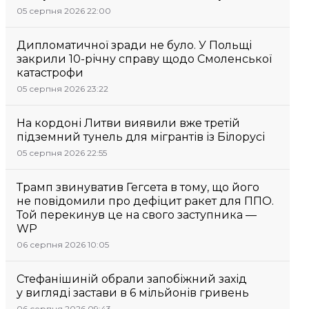
05 серпня 2026 22:00
Дипломатичної зради не було. У Польщі
закрили 10-річну справу щодо Смоленської
катастрофи
05 серпня 2026 23:22
На кордоні Литви виявили вже третій
підземний тунель для мігрантів із Білорусі
05 серпня 2026 22:55
Трамп звинуватив Гегсета в тому, що його
не повідомили про дефіцит ракет для ППО.
Той перекинув це на свого заступника —
WP
06 серпня 2026 10:05
Стефанішиній обрали запобіжний захід
у вигляді застави в 6 мільйонів гривень
06 серпня 2026 09:43