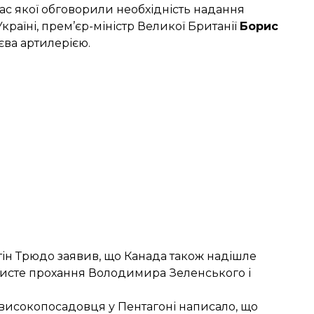
час якої обговорили необхідність надання
країні, прем’єр-міністр Великої Британії
Борис
єва артилерією.
ін Трюдо заявив, що Канада також надішле
обисте прохання Володимира Зеленського і
 високопосадовця у Пентагоні написало, що