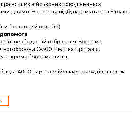
українських військових поводженню з
и днями. Навчання відбуватимуть не в Україні.
їни (текстовий онлайн)
 допомога
аїні необхідне їй озброєння. Зокрема,
яної оборони С-300. Велика Британія,
їну зокрема бронемашини.
убиць і 40000 артилерійських снарядів, а також
ія