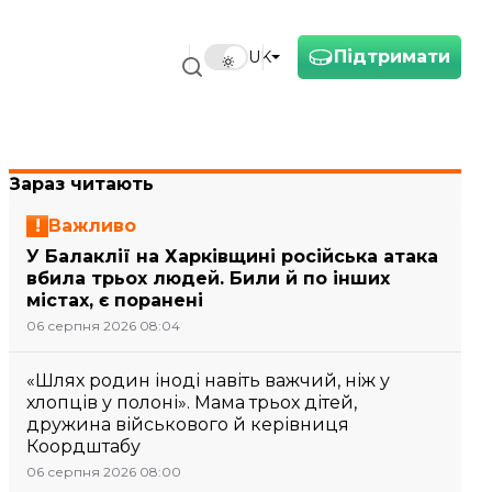
Підтримати
UK
Зараз читають
Важливо
У Балаклії на Харківщині російська атака
вбила трьох людей. Били й по інших
містах, є поранені
06 серпня 2026 08:04
«Шлях родин іноді навіть важчий, ніж у
хлопців у полоні». Мама трьох дітей,
дружина військового й керівниця
Коордштабу
06 серпня 2026 08:00