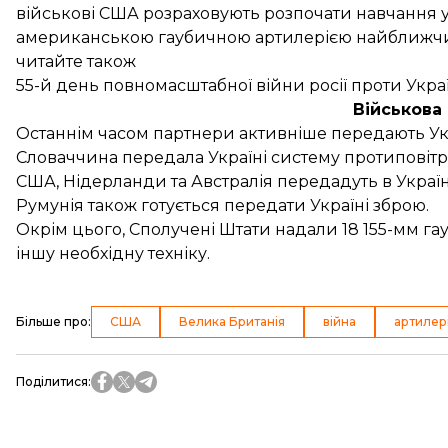
військові США розраховують розпочати навчання 
американською гаубичною артилерією найближчим
читайте також
55-й день повномасштабної війни росії проти Укра
Військова
Останнім часом партнери активніше передають Укр
Словаччина
передала
Україні систему протиповітр
США,
Нідерланди
та Австралія передадуть в Укра
Румунія також
готується передати
Україні зброю.
Окрім цього, Сполучені Штати надали 18 155-мм га
іншу необхідну техніку.
Більше про
:
США
Велика Британія
війна
артилер
Поділитися
: