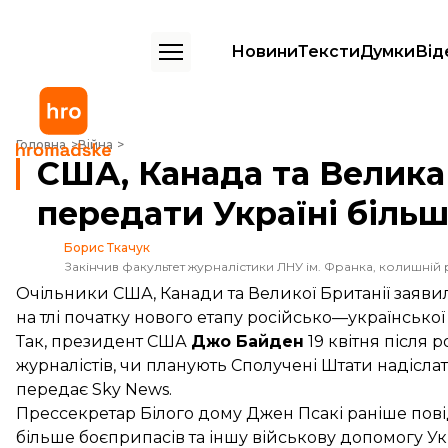
Новини
Тексти
Думки
Від
США, Канада та Велика Британія обіцяють передати Україні більше 
Головна
Війна
США, Канада та Велика
передати Україні більш
Борис Ткачук
Закінчив факультет журналістики ЛНУ ім. Франка, колишній 
Очільники США, Канади та Великої Британії заявил
на тлі початку нового етапу російсько—української
Так, президент США
Джо Байден
19 квітня після 
журналістів, чи планують Сполучені Штати надіслати
передає
Sky News.
Прессекретар Білого дому Джен Псакі раніше пов
більше боєприпасів та іншу військову допомогу Укр