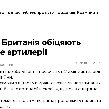
ео
Подкасти
Спецпроєкти
Продакшн
Крамниця
артилерії
 Британія обіцяють
е артилерії
19 квітня 2022 22:22
радійник
и про збільшення постачань в Україну артилерії
 війни.
розмови з лідерами країн-союзників на запитання
 більше артилерії в Україну, відповів ствердно,
ідомляла, що адміністрація продовжить надавати
аїні.