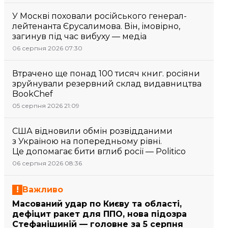
У Москві поховали російського генерал-
лейтенанта Єрусалимова. Він, імовірно,
загинув під час вибуху — медіа
06 серпня 2026 07:30
Втрачено ще понад 100 тисяч книг. росіяни
зруйнували резервний склад видавництва
BookChef
05 серпня 2026 21:09
США відновили обмін розвідданими
з Україною на попередньому рівні.
Це допомагає бити вглиб росії — Politico
06 серпня 2026 08:36
Важливо
Масований удар по Києву та області,
дефіцит ракет для ППО, нова підозра
Стефанішиній — головне за 5 серпня