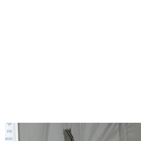
Ілюстративне фото. Касетна авіабомба «Runway», всеред
Wikimedia Commons /