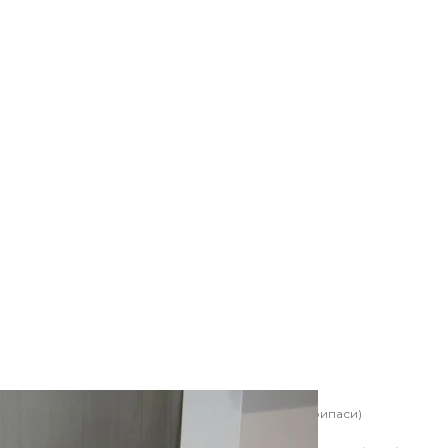
ині якої видно окремі бойові елементи (суббоєприпаси)
 aick / NatanFlayer