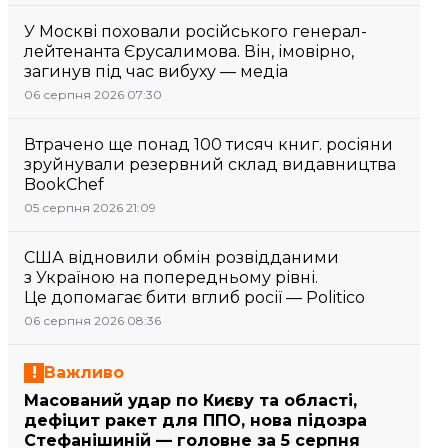
У Москві поховали російського генерал-
лейтенанта Єрусалимова. Він, імовірно,
загинув під час вибуху — медіа
06 серпня 2026 07:30
Втрачено ще понад 100 тисяч книг. росіяни
зруйнували резервний склад видавництва
BookChef
05 серпня 2026 21:09
США відновили обмін розвідданими
з Україною на попередньому рівні.
Це допомагає бити вглиб росії — Politico
06 серпня 2026 08:36
Важливо
Масований удар по Києву та області,
дефіцит ракет для ППО, нова підозра
Стефанішиній — головне за 5 серпня