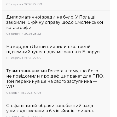
05 серпня 2026 22:00
Дипломатичної зради не було. У Польщі
закрили 10-річну справу щодо Смоленської
катастрофи
05 серпня 2026 23:22
На кордоні Литви виявили вже третій
підземний тунель для мігрантів із Білорусі
05 серпня 2026 22:55
Трамп звинуватив Гегсета в тому, що його
не повідомили про дефіцит ракет для ППО.
Той перекинув це на свого заступника —
WP
06 серпня 2026 10:05
Стефанішиній обрали запобіжний захід
у вигляді застави в 6 мільйонів гривень
06 серпня 2026 09:43