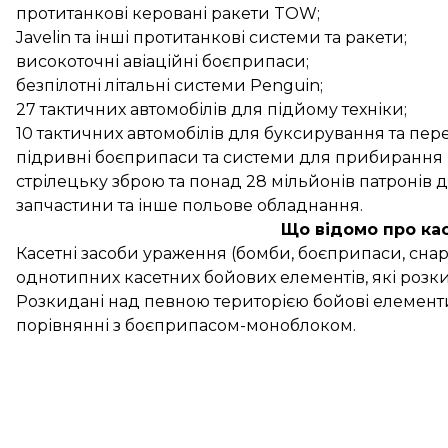
протитанкові керовані ракети TOW;
Javelin та інші протитанкові системи та ракети;
високоточні авіаційні боєприпаси;
безпілотні літальні системи Penguin;
27 тактичних автомобілів для підйому техніки;
10 тактичних автомобілів для буксирування та пер
підривні боєприпаси та системи для прибирання
стрілецьку зброю та понад 28 мільйонів патронів до
запчастини та інше польове обладнання.
Що відомо про ка
Касетні засоби ураження (бомби, боєприпаси, снаря
однотипних касетних бойових елементів, які розки
Розкидані над певною територією бойові елемент
порівнянні з боєприпасом-моноблоком.