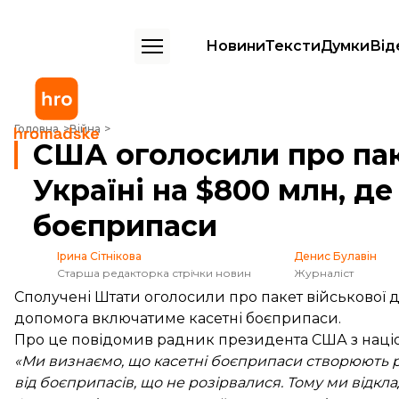
Новини
Тексти
Думки
Від
США оголосили про пакет військової допомоги Україні на $800 млн,
Головна
Війна
США оголосили про пак
Україні на $800 млн, де
боєприпаси
Ірина Сітнікова
Денис Булавін
Старша редакторка стрічки новин
Журналіст
Сполучені Штати оголосили про пакет військової 
допомога включатиме касетні боєприпаси.
Про це
повідомив
радник президента США з націо
«Ми визнаємо, що касетні боєприпаси створюють 
від боєприпасів, що не розірвалися. Тому ми відкла