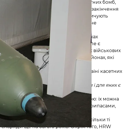
іні ухвалили угоду про заборону касетних бомб,
а часто вражає цивільних навіть після закінчення
изка країн, які виробляють або накопичують
ія та Сполучені Штати. Україна також не
етних боєприпасів та їх надання у межах
 субелементів у них перевищує 1%. Але є
уватися лише проти чітко визначених військових
дома присутність цивільних, або в районах, які
розглядають можливість передачі Україні касетних
переважає 2,35%.
низьким рівнем коефіцієнта відмови і для яких є
а протипіхотні потужності на полі бою: їх можна
ають у броню, або осколковими боєприпасами,
передавати такі снаряди Україні, оскільки ті
снаряди ще на багато років. Окрім того, HRW