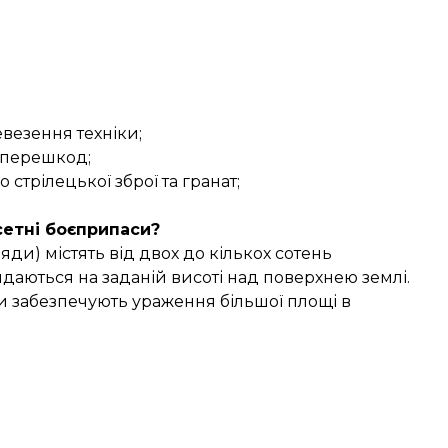
евезення техніки;
 перешкод;
 стрілецької зброї та гранат;
сетні боєприпаси?
ди) містять від двох до кількох сотень
даються на заданій висоті над поверхнею землі.
и забезпечують ураження більшої площі в