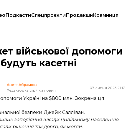
ео
Подкасти
Спецпроєкти
Продакшн
Крамниця
 де будуть касетні боєприпаси
ет військової допомоги
 будуть касетні
Анетт Абрамова
07 липня 2023 21:17
Редакторка стрічки новин
допомоги Україні на $800 млн. Зокрема ця
нальної безпеки Джейк Салліван.
ризик заподіяння шкоди цивільному населенню
дали рішення так довго, як могли.