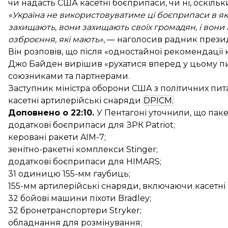
чи надасть США касетні боєприпаси, чи ні, оскіль
«Україна не використовуватиме ці боєприпаси в якій
захищають, вони захищають своїх громадян, і вони
озброєння, які мають»
, — наголосив радник прези
Він розповів, що після «одностайної рекомендаці
Джо Байден вирішив «рухатися вперед у цьому пит
союзниками та партнерами.
Заступник міністра оборони США з політичних пита
касетні артилерійські снаряди
DPICM.
Доповнено о 22:10.
У Пентагоні
уточнили
, що пак
додаткові боєприпаси для ЗРК Patriot;
керовані ракети AIM-7;
зенітно-ракетні комплекси Stinger;
додаткові боєприпаси для HIMARS;
31 одиницю 155-мм гаубиць;
155-мм артилерійські снаряди, включаючи касетні 
32 бойові машини піхоти Bradley;
32 бронетранспортери Stryker;
обладнання для розмінування;