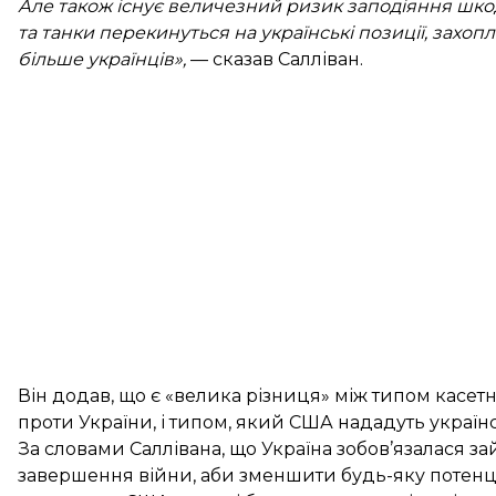
Але також існує величезний ризик заподіяння шко
та танки перекинуться на українські позиції, захоп
більше українців»,
— сказав Салліван.
Він додав, що є «велика різниця» між типом касетн
проти України, і типом, який США нададуть україн
За словами Саллівана, що Україна зобов’язалася з
завершення війни, аби зменшити будь-яку потенці