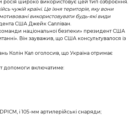
ки росія широко використовує цей тип озброєння.
сь чужій країні. Це їхня територія, яку вони
 мотивовані використовувати будь-які види
дента США Джейк Салліван.
ї команди національної безпеки» президент США
анні». Він зауважив, що США консультувалося із
нь Колін Кал оголосив, що Україна отримає
ет допомоги включатиме:
DPICM, і 105-мм артилерійські снаряди;