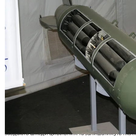
У 2008 році понад 100 країн на конференції в Дубл
оскільки ті є «ненадійною та неточною зброєю», як
збройного конфлікту. Проти договору виступила н
значну кількість касетних боєприпасів, зокрема рос
приєдналася до цієї конвенції.
У 2011 році США
вирішили заборонити
експорт кас
військової допомоги, якщо рівень неспрацьованих
виняток: якщо такі боєприпаси будуть використов
цілей і не будуть використовуватимуться там, де ві
зазвичай населені цивільними.
Речник Пентагону Пет Райдер
зазначив
, що США 
боєприпасів (DPICM), коефіцієнт відмови яких не 
«Ми будемо обережно обирати боєприпаси з більш 
нещодавня статистика тестувань»
, — сказав він.
Райдер зазначив, що DPICM додадуть протитанкові т
заряджати кумулятивними снарядами, які пробив
які є протипіхотними.
Організація Human Rights Watch
закликала
США не 
завдають шкоди цивільним та залишатимуть після 