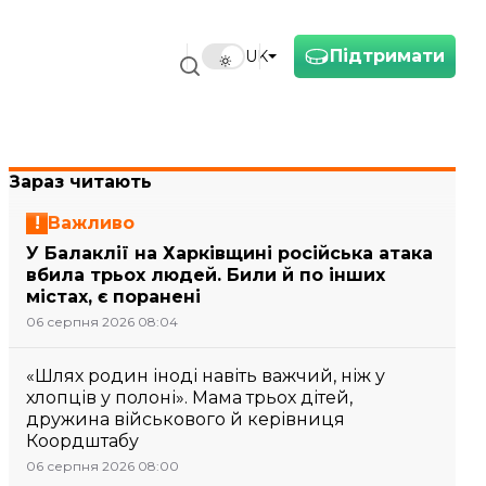
Підтримати
UK
Зараз читають
Важливо
У Балаклії на Харківщині російська атака
вбила трьох людей. Били й по інших
містах, є поранені
06 серпня 2026 08:04
«Шлях родин іноді навіть важчий, ніж у
хлопців у полоні». Мама трьох дітей,
дружина військового й керівниця
Коордштабу
06 серпня 2026 08:00