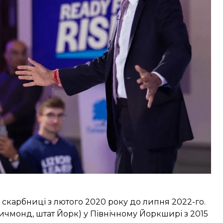
дтримку від 100 депутатів, щоб претендувати на
явила про вихід із перегонів за лідерство
 Сунака. Ріші Сунак залишився єдиним
го відомо?
скарбниці з лютого 2020 року до липня 2022-го.
Ричмонд, штат Йорк) у Північному Йоркширі з 2015