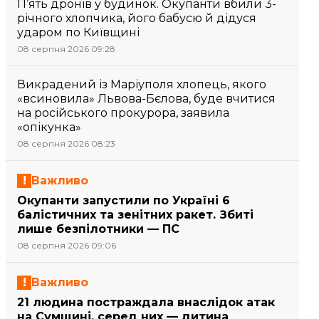
П’ять дронів у будинок. Окупанти вбили 3-
річного хлопчика, його бабусю й дідуся
ударом по Київщині
08 серпня 2026 09:28
Викрадений із Маріуполя хлопець, якого
«всиновила» Львова-Бєлова, буде вчитися
на російського прокурора, заявила
«опікунка»
08 серпня 2026 08:23
Важливо
Окупанти запустили по Україні 6
балістичних та зенітних ракет. Збиті
лише безпілотники — ПС
08 серпня 2026 09:06
Важливо
21 людина постраждала внаслідок атак
на Сумщині, серед них — дитина