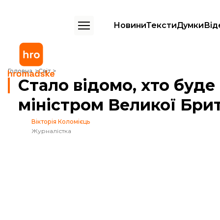
Новини
Тексти
Думки
Від
Стало відомо, хто буде новим прем’єр-міністром Великої Британії
Головна
Світ
Стало відомо, хто буде
міністром Великої Брит
Вікторія Коломієць
Журналістка