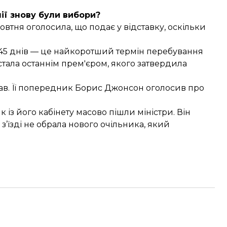
ії знову були вибори?
жовтня
оголосила
, що подає у відставку, оскільки
.
 45 днів — це найкоротший термін перебування
 стала останнім прем'єром, якого затвердила
ав. Її попередник Борис Джонсон оголосив про
як із його кабінету масово пішли міністри. Він
з’їзді не обрала нового очільника, який