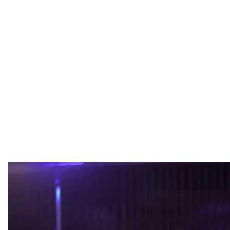
Колишній міністр фінансів В
Rishi Sunak
Уряд Великої Британії очолить колишній міністр ф
із передвиборчих перегонів політикині Пенні Мор
Про це
повідомляє
BBC.