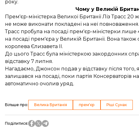
року.
Чому у Великій Британ
Прем'єр-міністерка Великої Британії Ліз Трасс 20 
не може виконати покладені на неї повноваження
Трасс пробула на посаді прем'єр-міністерки лише
на посаді прем'єра у Великій Британії. Вона також
королева Єлизавета II.
До цього Трасс була міністеркою закордонних спр
відставку 7 липня.
Нагадаємо, Джонсон
подав у відставку
після того, 
залишався на посаді, поки партія Консерваторів на 
автоматично очолив уряд.
Більше про
:
Велика Британія
прем'єр
Ріші Сунак
Поділитися
: