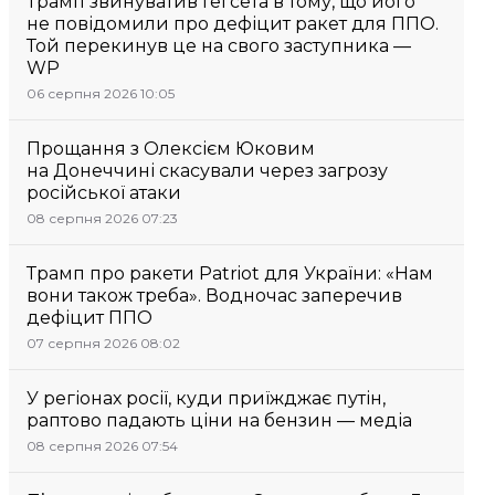
Трамп звинуватив Гегсета в тому, що його
не повідомили про дефіцит ракет для ППО.
Той перекинув це на свого заступника —
WP
06 серпня 2026 10:05
Прощання з Олексієм Юковим
на Донеччині скасували через загрозу
російської атаки
08 серпня 2026 07:23
Трамп про ракети Patriot для України: «Нам
вони також треба». Водночас заперечив
дефіцит ППО
07 серпня 2026 08:02
У регіонах росії, куди приїжджає путін,
раптово падають ціни на бензин — медіа
08 серпня 2026 07:54