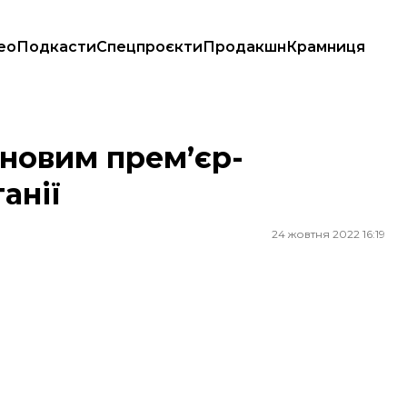
ео
Подкасти
Спецпроєкти
Продакшн
Крамниця
 новим прем’єр-
анії
24 жовтня 2022 16:19