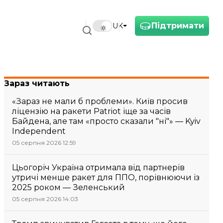
Підтримати
UK
Зараз читають
«Зараз не мали б проблеми». Київ просив
ліцензію на ракети Patriot іще за часів
Байдена, але там «просто сказали "ні"» — Kyiv
Independent
05 серпня 2026 12:59
Цьогоріч Україна отримала від партнерів
утричі менше ракет для ППО, порівнюючи із
2025 роком — Зеленський
05 серпня 2026 14:03