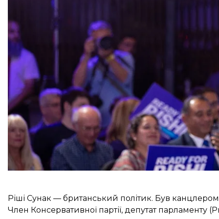
Ріші Сунак і Пенні Мордонт отримали необхідну пі
премʼєрське крісло. Водночас згодом політикиня за
Консервативної партії та підтримала кандидатуру
кандидатом.
Що про ньо
Ріші Сунак — британський політик. Був канцлером 
Член Консервативної партії, депутат парламенту (