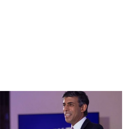
еликої Британії Ріші Сунак
 / Twitter
інансів країни Ріші Сунак. Цьому передував вихід
донт.