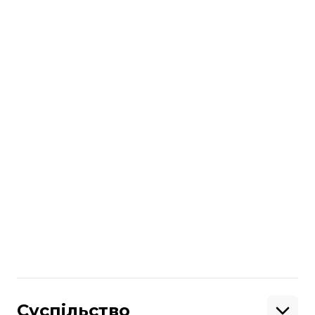
проходять у парламент.
Поділитися
:
Суспільство