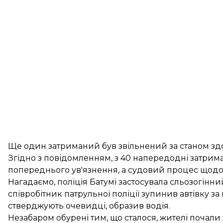
Ще один затриманий був звільнений за станом здо
Згідно з повідомленням, з 40 напередодні затрима
попереднього ув'язнення, а судовий процес щод
Нагадаємо,
поліція Батумі застосувала сльозогінни
співробітник патрульної поліції зупинив автівку з
стверджують очевидці, образив водія.
Незабаром обурені тим, що сталося, жителі почали 