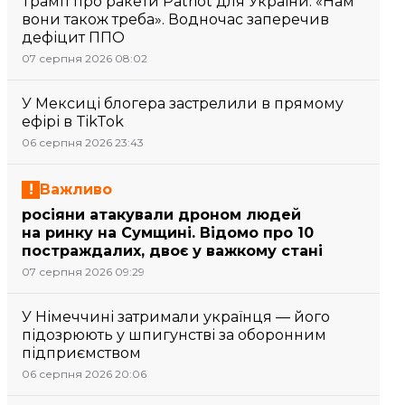
Трамп про ракети Patriot для України: «Нам
вони також треба». Водночас заперечив
дефіцит ППО
07 серпня 2026 08:02
У Мексиці блогера застрелили в прямому
ефірі в TikTok
06 серпня 2026 23:43
Важливо
росіяни атакували дроном людей
на ринку на Сумщині. Відомо про 10
постраждалих, двоє у важкому стані
07 серпня 2026 09:29
У Німеччині затримали українця — його
підозрюють у шпигунстві за оборонним
підприємством
06 серпня 2026 20:06