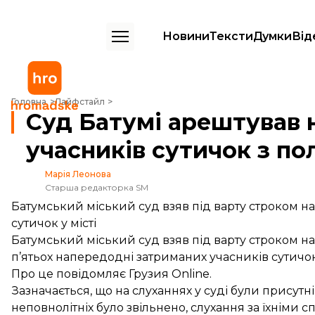
Новини
Тексти
Думки
Від
Суд Батумі арештував на 5 днів п’ятьох учасників сутичок з поліцією
Головна
Лайфстайл
Суд Батумі арештував н
учасників сутичок з по
Марія Леонова
Старша редакторка SM
Батумський міський суд взяв під варту строком на
сутичок у місті
Батумський міський суд взяв під варту строком н
п’ятьох напередодні затриманих учасників сутичок 
Про це
повідомляє
Грузия Online.
Зазначається, що на слуханнях у суді були присутн
неповнолітніх було звільнено, слухання за їхніми 