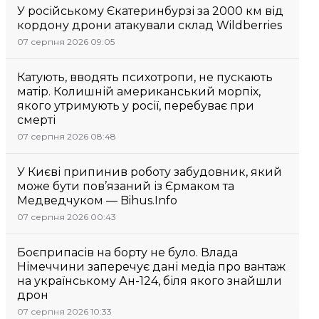
У російському Єкатеринбурзі за 2000 км від
кордону дрони атакували склад Wildberries
07 серпня 2026 09:05
Катують, вводять психотропи, не пускають
матір. Колишній американський морпіх,
якого утримують у росії, перебуває при
смерті
07 серпня 2026 08:48
У Києві припинив роботу забудовник, який
може бути пов’язаний із Єрмаком та
Медведчуком — Bihus.Info
07 серпня 2026 00:43
Боєприпасів на борту не було. Влада
Німеччини заперечує дані медіа про вантаж
на українському Ан-124, біля якого знайшли
дрон
07 серпня 2026 10:33