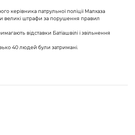
ого керівника патрульної поліції Малхаза
ати великі штрафи за порушення правил
 вимагають відставки Батіашвілі і звільнення
изько
40 людей були затримані
.