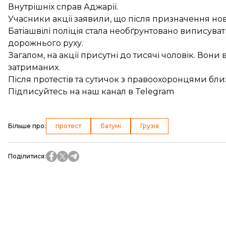
Внутрішніх справ Аджарії.
Учасники акції заявили, що після призначення нов
Батіашвілі поліція стала необґрунтовано виписув
дорожнього руху.
Загалом, на акції присутні до тисячі чоловік. Вони
затриманих.
Після протестів та сутичок з правоохоронцями бл
Підписуйтесь на
наш канал
в Telegram
Більше про
:
протест
батумі
Грузія
Поділитися
: