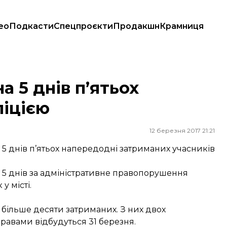
ео
Подкасти
Спецпроєкти
Продакшн
Крамниця
а 5 днів п’ятьох
ліцією
12 березня 2017 21:21
 5 днів п’ятьох напередодні затриманих учасників
а 5 днів за адміністративне правопорушення
у місті.
і більше десяти затриманих. З них двох
справами відбудуться 31 березня.