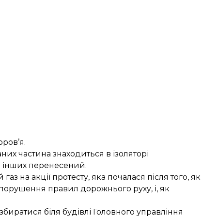
ров’я.
них частина знаходиться в ізоляторі
о інших перенесений.
й газ
на акції протесту, яка почалася після того, як
а порушення правил дорожнього руху, і, як
збиратися біля будівлі Головного управління