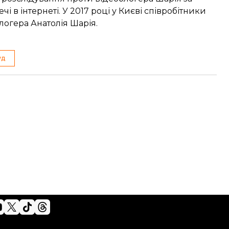
 в інтернеті. У 2017 році у Києві співробітники
логера Анатолія Шарія.
уд