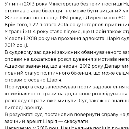
У липні 2013 року Міністерство безпеки і юстиції 
отримав статус біженця і не може бути виданий 
Женевської конвенції 1951 року, і Директивою ЄС.
Крім того, з 27 лютого 2014 року Інтерпол припи
У травні 2014 року стало відомо, що Шарій також от
У серпні 2018 року на прохання адвоката Шарія суд
2012 році.
В судовому засіданні захисник обвинуваченого з
справи на додаткове розслідування з мотивів неп
Адвокат зазначив, що в червні 2012 року Департа
повний статус політичного біженця, що може свідч
справи стосовно Шарія.
Прокурор в суді заперечував проти задоволення 
кримінальної справи на додаткове розслідування.
розгляду справи вже минули. Суд також не знайшо
вигляді арешту.
В результаті суд постановив повернути справу на 
заочний арешт Шарія — скасувати.
Нагадаємо, у 2018 році Національна поліція почал