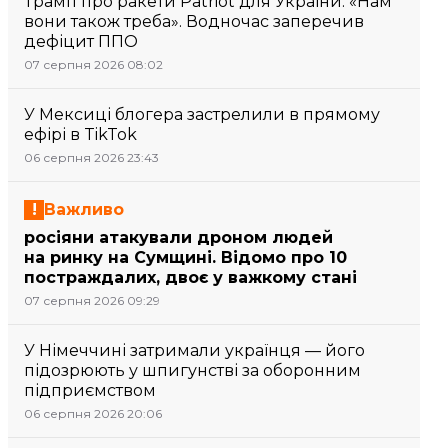
Трамп про ракети Patriot для України: «Нам
вони також треба». Водночас заперечив
дефіцит ППО
07 серпня 2026 08:02
У Мексиці блогера застрелили в прямому
ефірі в TikTok
06 серпня 2026 23:43
Важливо
росіяни атакували дроном людей
на ринку на Сумщині. Відомо про 10
постраждалих, двоє у важкому стані
07 серпня 2026 09:29
У Німеччині затримали українця — його
підозрюють у шпигунстві за оборонним
підприємством
06 серпня 2026 20:06