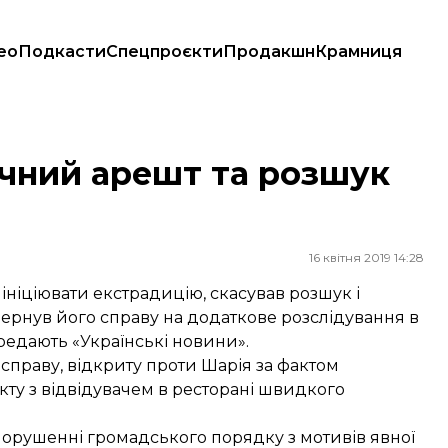
ео
Подкасти
Спецпроєкти
Продакшн
Крамниця
очний арешт та розшук
16 квітня 2019 14:28
ніціювати екстрадицію, скасував розшук і
вернув його справу на додаткове розслідування в
ередають «Українські новини».
в справу, відкриту проти Шарія за фактом
ікту з відвідувачем в ресторані швидкого
порушенні громадського порядку з мотивів явної