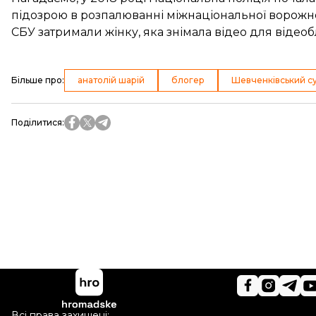
підозрою в розпалюванні міжнаціональної ворожнечі
СБУ затримали жінку, яка знімала відео
для відеоб
Більше про
:
анатолій шарій
блогер
Шевченківський с
Поділитися
:
Всі права захищені: