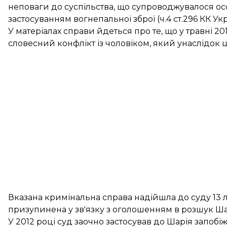
неповаги до суспільства, що супроводжувалося ос
застосуванням вогнепальної зброї (ч.4 ст.296 КК Укр
У матеріалах справи йдеться про те, що у травні 2
словесний конфлікт із чоловіком, який унаслідок 
Вказана кримінальна справа надійшла до суду 13 л
призупинена у зв'язку з оголошенням в розшук Ша
У 2012 році суд заочно застосував до Шарія запобі