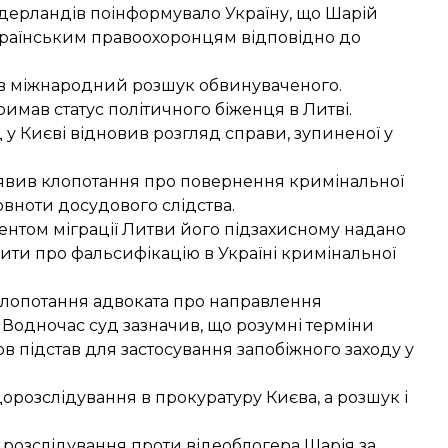
Нідерландів поінформувало Україну, що Шарій
українським правоохоронцям відповідно до
нив міжнародний розшук обвинуваченого.
римав статус політичного біженця в Литві.
 у Києві відновив розгляд справи, зупиненої у
аявив клопотання про повернення кримінальної
овноти досудового слідства.
ментом міграції Литви його підзахисному надано
ити про фальсифікацію в Україні кримінальної
клопотання адвоката про направлення
 Водночас суд зазначив, що розумні терміни
в підстав для застосування запобіжного заходу у
дорозслідування в прокуратуру Києва, а розшук і
а
розслідування проти відеоблогера Шарія
за