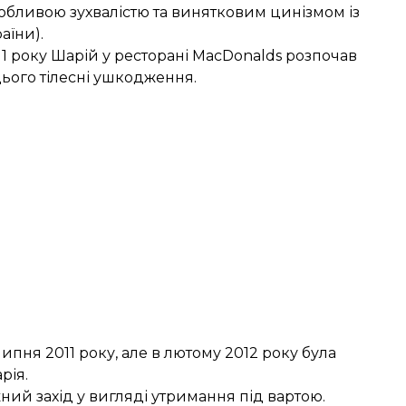
обливою зухвалістю та винятковим цинізмом із
аїни).
011 року Шарій у ресторані MacDonalds розпочав
цього тілесні ушкодження.
ипня 2011 року, але в лютому 2012 року була
рія.
жний захід у вигляді утримання під вартою.