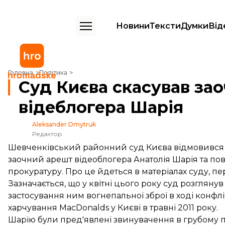
Новини
Тексти
Думки
Від
Суд Києва скасував заочний арешт та розшук відеблогера Шарія
Головна
Політика
Суд Києва скасував за
відеблогера Шарія
Aleksander Dmytruk
Редактор
Шевченківський районний суд Києва відмовився і
заочний арешт відеоблогера Анатолія Шарія та по
прокуратуру. Про це йдеться в матеріалах суду, п
Зазначається, що у квітні цього року суд розгляну
застосування ним вогнепальної зброї в ході конфл
харчування MacDonalds у Києві в травні 2011 року.
Шарію були пред'явлені звинувачення в грубому 