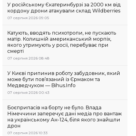
У російському Єкатеринбурзі за 2000 км від
кордону дрони атакували склад Wildberries
07 серпня 2026 09:05
Катують, вводять психотропи, не пускають
матір. Колишній американський морпіх,
якого утримують у росії, перебуває при
смерті
07 серпня 2026 08:48
У Києві припинив роботу забудовник, який
може бути пов’язаний із Єрмаком та
Медведчуком — Bihus.Info
07 серпня 2026 00:43
Боєприпасів на борту не було. Влада
Німеччини заперечує дані медіа про вантаж
на українському Ан-124, біля якого знайшли
дрон
07 серпня 2026 10:33