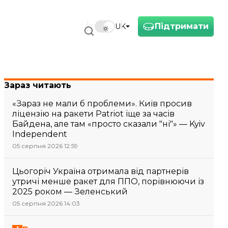
Підтримати
UK
Зараз читають
«Зараз не мали б проблеми». Київ просив
ліцензію на ракети Patriot іще за часів
Байдена, але там «просто сказали "ні"» — Kyiv
Independent
05 серпня 2026 12:59
Цьогоріч Україна отримала від партнерів
утричі менше ракет для ППО, порівнюючи із
2025 роком — Зеленський
05 серпня 2026 14:03