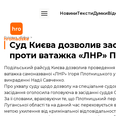
Новини
Тексти
Думки
Від
Суд Києва дозволив заочне провадження проти ватажка «ЛНР» Пл
Головна
Війна
Суд Києва дозволив з
проти ватажка «ЛНР» 
Подільський райсуд Києва дозволив проведення 
ватажка самоназваної «ЛНР» Ігоря Плотницького у 
викраденні Надії Савченко.
Про ухвалу суду щодо дозволу на спеціальне судо
засідання оголосила головуюча в засіданні суддя
За її словами, враховуючи те, що Плотницький пер
Луганської області та на даний час переховується 
метою ухилення від кримінальної відповідальності,