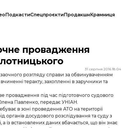
ео
Подкасти
Спецпроєкти
Продакшн
Крамниця
отницького
аочне провадження
Плотницького
31 серпня 2016 18:04
заочного розгляду справи за обвинуваченням
вчиненні теракту, захопленні в заручники та
ве провадження під час підготовчого судового
 Олена Павленко,
передає
УНІАН.
ебуває в зоні проведення АТО на території
від органів досудового розслідування та суду з
 а із встановлених даних вбачається, що він знає