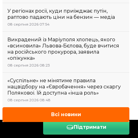
У регіонах росії, куди приїжджає путін,
раптово падають ціни на бензин — медіа
08 серпня 2026 07:54
Викрадений із Маріуполя хлопець, якого
«всиновила» Львова-Бєлова, буде вчитися
на російського прокурора, заявила
«опікунка»
08 серпня 2026 08:23
«Суспільне» не мінятиме правила
нацвідбору на «Євробачення» через скаргу
Полякової. Їй доступна «інша роль»
08 серпня 2026 08:48
Всі новини
Підтримати