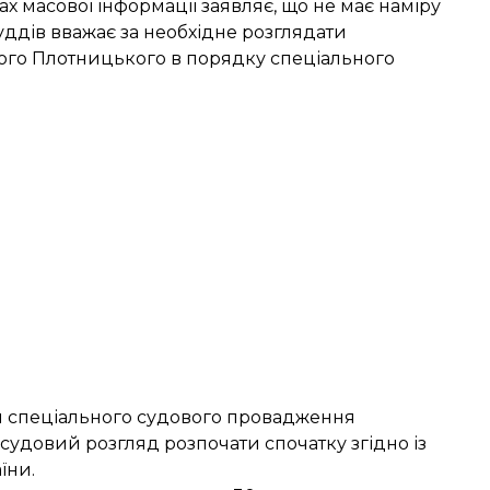
х масової інформації заявляє, що не має наміру
суддів вважає за необхідне розглядати
го Плотницького в порядку спеціального
ля спеціального судового провадження
судовий розгляд розпочати спочатку згідно із
їни.