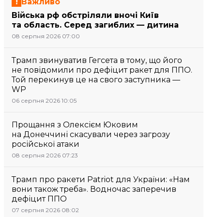
Важливо
Війська рф обстріляли вночі Київ
та область. Серед загиблих — дитина
08 серпня 2026 07:00
Трамп звинуватив Гегсета в тому, що його
не повідомили про дефіцит ракет для ППО.
Той перекинув це на свого заступника —
WP
06 серпня 2026 10:05
Прощання з Олексієм Юковим
на Донеччині скасували через загрозу
російської атаки
08 серпня 2026 07:23
Трамп про ракети Patriot для України: «Нам
вони також треба». Водночас заперечив
дефіцит ППО
07 серпня 2026 08:02