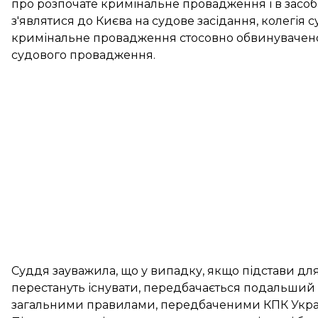
про розпочате кримінальне провадження і в засоба
з'являтися до Києва на судове засідання, колегія 
кримінальне провадження стосовно обвинувачено
судового провадження.
Суддя зауважила, що у випадку, якщо підстави д
перестануть існувати, передбачається подальший 
загальними правилами, передбаченими КПК Укра