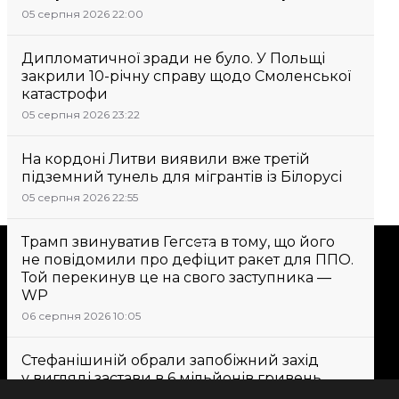
05 серпня 2026 22:00
Дипломатичної зради не було. У Польщі
закрили 10-річну справу щодо Смоленської
катастрофи
05 серпня 2026 23:22
На кордоні Литви виявили вже третій
підземний тунель для мігрантів із Білорусі
05 серпня 2026 22:55
Трамп звинуватив Гегсета в тому, що його
Підтримати
не повідомили про дефіцит ракет для ППО.
Той перекинув це на свого заступника —
WP
Підтримай hromadske.
06 серпня 2026 10:05
Ми працюємо для тебе та
завдяки тобі. Будь нашим
Стефанішиній обрали запобіжний захід
другом
у вигляді застави в 6 мільйонів гривень
06 серпня 2026 09:43