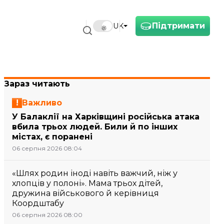
Підтримати
UK
Зараз читають
Важливо
У Балаклії на Харківщині російська атака
вбила трьох людей. Били й по інших
містах, є поранені
06 серпня 2026 08:04
«Шлях родин іноді навіть важчий, ніж у
хлопців у полоні». Мама трьох дітей,
дружина військового й керівниця
Коордштабу
06 серпня 2026 08:00