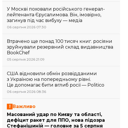
У Москві поховали російського генерал-
лейтенанта Єрусалимова. Він, імовірно,
загинув під час вибуху — медіа
06 серпня 2026 07:30
Втрачено ще понад 100 тисяч книг. росіяни
зруйнували резервний склад видавництва
BookChef
05 серпня 2026 21:09
США відновили обмін розвідданими
з Україною на попередньому рівні.
Це допомагає бити вглиб росії — Politico
06 серпня 2026 08:36
Важливо
Масований удар по Києву та області,
дефіцит ракет для ППО, нова підозра
Стефанішиній — головне за 5 серпня