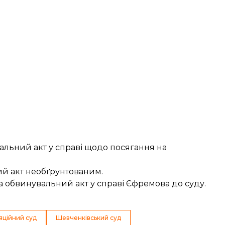
альний акт у справі щодо посягання на
.
й акт необґрунтованим
.
ла
обвинувальний акт у справі Єфремова
до суду.
яційний суд
Шевченківський суд