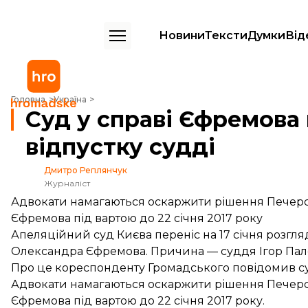
Новини
Тексти
Думки
Від
Суд у справі Єфремова перенесли через відпустку судді
Головна
Україна
Суд у справі Єфремова
відпустку судді
Дмитро Реплянчук
Журналіст
Адвокати намагаються оскаржити рішення Печерс
Єфремова під вартою до 22 січня 2017 року
Апеляційний суд Києва переніс на 17 січня розгляд 
Олександра Єфремова. Причина — суддя Ігор Пале
Про це кореспонденту Громадського повідомив с
Адвокати намагаються оскаржити рішення Печерс
Єфремова під вартою до 22 січня 2017 року.