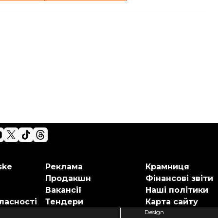
ske
Реклама
Крамниця
Продакшн
Фінансові звіти
Вакансії
Наші політики
ласності
Тендери
Карта сайту
Design