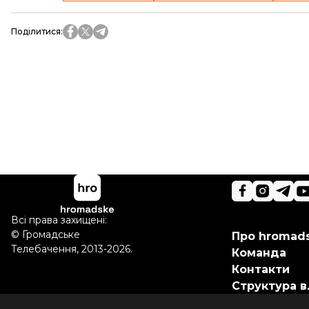
Поділитися
:
Всі права захищені:
©
Громадське
Про hromad
Телебачення
,
2013-2026.
Команда
Контакти
Структура в