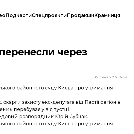
ео
Подкасти
Спецпроєкти
Продакшн
Крамниця
 перенесли через
05 січня 2017 16:39
ького районного суду Києва про утримання
скарги захисту екс-депутата від Партії регіонів
ник перебуває у відпустці.
удовий розпорядник Юрій Субчак.
ького районного суду Києва про утримання