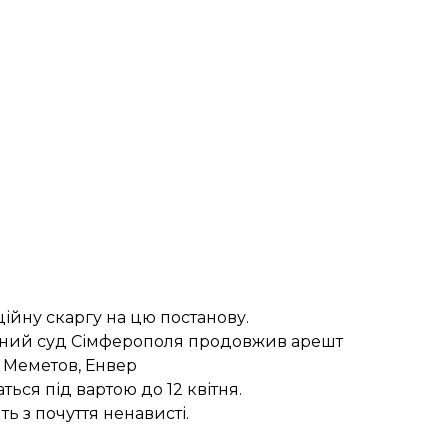
ційну скаргу на цю постанову.
нний суд Сімферополя
продовжив ареш
т
і Меметов, Енвер
ться під вартою до 12 квітня.
ять з почуття ненависті.