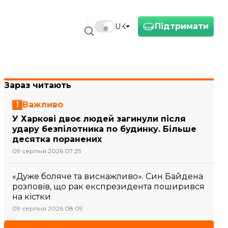
Підтримати
UK
Зараз читають
Важливо
У Харкові двоє людей загинули після
удару безпілотника по будинку. Більше
десятка поранених
09 серпня 2026 07:25
«Дуже боляче та виснажливо». Син Байдена
розповів, що рак експрезидента поширився
на кістки
09 серпня 2026 08:09