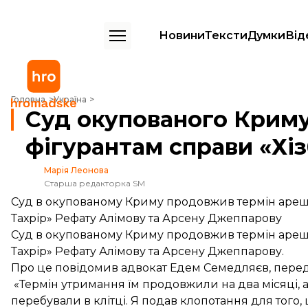
Новини
Тексти
Думки
Від
Суд окупованого Криму продовжив арешт 2 фігурантам справи «Хізб
Головна
Україна
Суд окупованого Крим
фігурантам справи «Хіз
Марія Леонова
Старша редакторка SM
Суд в окупованому Криму продовжив термін арешту
Тахрір» Рефату Алімову та Арсену Джеппарову
Суд в окупованому Криму продовжив термін арешту 
Тахрір» Рефату Алімову та Арсену Джеппарову.
Про це
повідомив
адвокат Едем Семедляєв, перед
«Термін утримання їм продовжили на два місяці, а 
перебували в клітці. Я подав клопотання для того, 