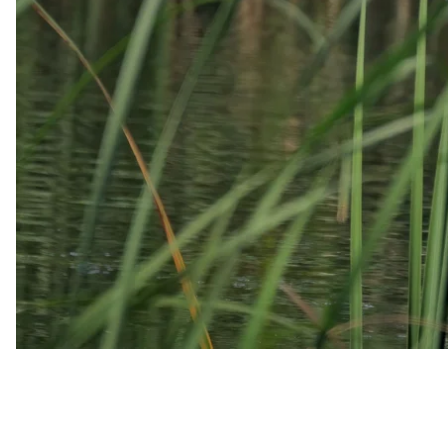
Про це
повідомляється
на сайті суду.
У суді встановили, що земельна ділянка, де інвест
мілководною заболоченою частиною озера, що меж
запроєктованого природного комплексу, в межі 10
водоохоронної зони озера.
За своїми характеристиками ділянка належить до в
водою, а її болотисті заплави є єдиними острівця
серед яких більшість є охоронними видами. Тако
видів риб і видового різноманіття рослинності.