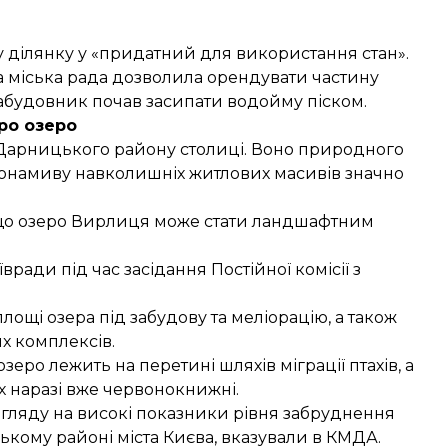
 ділянку у «придатний для використання стан».
а міська рада дозволила орендувати частину
забудовник почав засипати водойму піском.
ро озеро
 Дарницького району столиці. Воно природного
ідронамиву навколишніх житлових масивів значно
 що озеро Вирлиця може стати ландшафтним
вради під час засідання Постійної комісії з
ощі озера під забудову та меліорацію, а також
 комплексів.
зеро лежить на перетині шляхів міграції птахів, а
х наразі вже червонокнижні.
огляду на високі показники рівня забруднення
ькому районі міста Києва, вказували в КМДА.