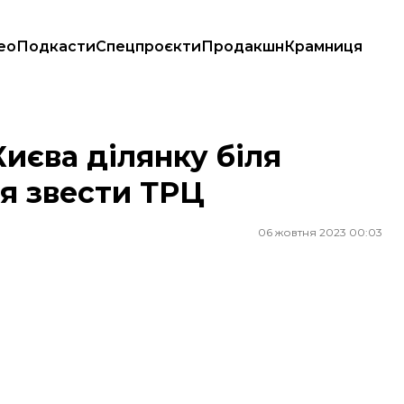
ео
Подкасти
Спецпроєкти
Продакшн
Крамниця
звести ТРЦ
иєва ділянку біля
ся звести ТРЦ
06 жовтня 2023 00:03