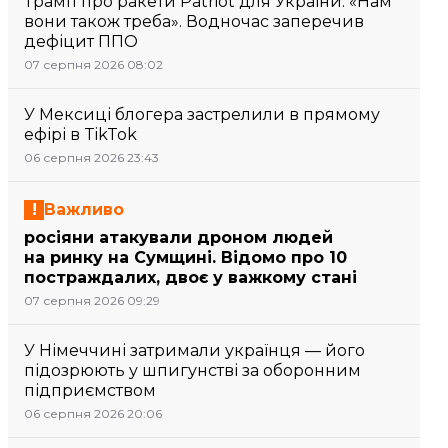
Трамп про ракети Patriot для України: «Нам
вони також треба». Водночас заперечив
дефіцит ППО
07 серпня 2026 08:02
У Мексиці блогера застрелили в прямому
ефірі в TikTok
06 серпня 2026 23:43
Важливо
росіяни атакували дроном людей
на ринку на Сумщині. Відомо про 10
постраждалих, двоє у важкому стані
07 серпня 2026 09:29
У Німеччині затримали українця — його
підозрюють у шпигунстві за оборонним
підприємством
06 серпня 2026 20:06