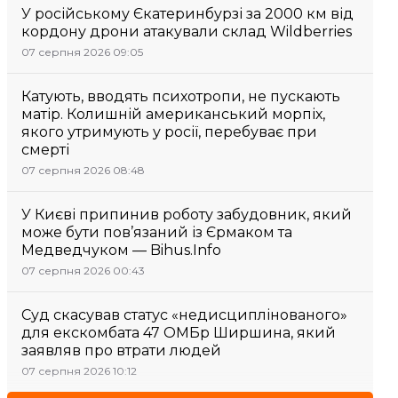
У російському Єкатеринбурзі за 2000 км від
кордону дрони атакували склад Wildberries
07 серпня 2026 09:05
Катують, вводять психотропи, не пускають
матір. Колишній американський морпіх,
якого утримують у росії, перебуває при
смерті
07 серпня 2026 08:48
У Києві припинив роботу забудовник, який
може бути пов’язаний із Єрмаком та
Медведчуком — Bihus.Info
07 серпня 2026 00:43
Суд скасував статус «недисциплінованого»
для екскомбата 47 ОМБр Ширшина, який
заявляв про втрати людей
07 серпня 2026 10:12