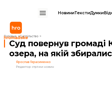
Новини
Тексти
Думки
Від
Суд повернув громаді Києва ділянку біля озера, на якій збиралися 
Головна
Суспільство
Суд повернув громаді К
озера, на якій збирали
Ярослав Герасименко
Редактор стрічки новин