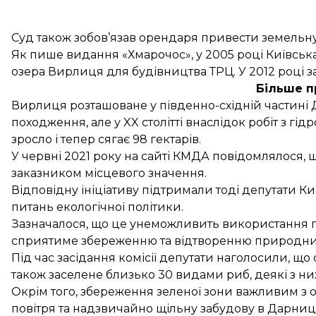
Суд також зобов’язав орендаря привести земельну
Як
пише
видання «Хмарочос», у 2005 році Київськ
озера Вирлиця для будівництва ТРЦ. У 2012 році 
Більше п
Вирлиця розташоване у південно-східній частині
походження, але у XX столітті внаслідок робіт з г
зросло і тепер сягає 98 гектарів.
У червні 2021 року на сайті КМДА
повідомлялося
,
заказником місцевого значення.
Відповідну ініціативу підтримали тоді депутати Киї
питань екологічної політики.
Зазначалося, що це унеможливить використання пл
сприятиме збереженню та відтворенню природних
Під час засідання комісії депутати наголосили, що о
також заселене близько 30 видами риб, деякі з ни
Окрім того, збереження зеленої зони важливим з 
повітря та надзвичайно щільну забудову в Дарниц