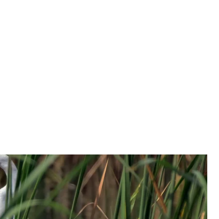
рпень 2023 року. Ілюстративне фото
r Chervonenko
в рішення суду першої інстанції та визнав
біля озера Вирлиця в Києві під будівництво