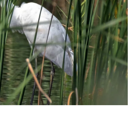
ор планував збудувати ТРЦ та офісний центр, є
ує з проспектом Бажана. Вона входить в межі
0-метрової прибережної захисної смуги та
одного фонду. Так, значна її частина вкрита
ми природної екосистеми й оселищем птахів,
ж це місце нересту трьох видів червонокнижних