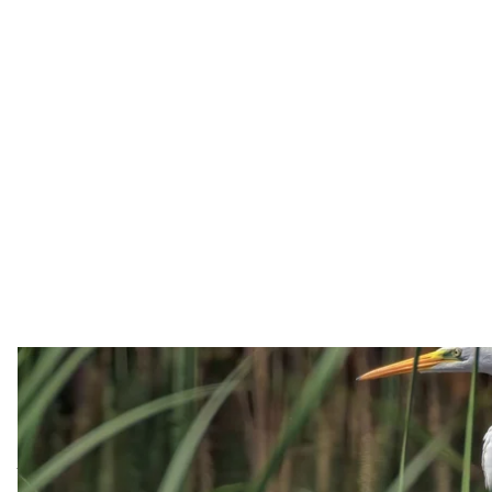
Чапля на озері Вирлиця в Києві, се
Facebook / Igo
Північний апеляційний господарський суд скасува
незаконним передачу в оренду земельної ділянки 
торговельно—розважального та офісного центру.