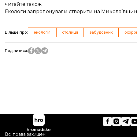
читайте також
Екологи запропонували створити на Миколаївщи
Більше про
:
екологія
столиця
забудовник
охоро
Поділитися
:
Всі права захищені: