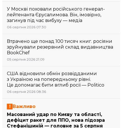
У Москві поховали російського генерал-
лейтенанта Єрусалимова. Він, імовірно,
загинув під час вибуху — медіа
06 серпня 2026 07:30
Втрачено ще понад 100 тисяч книг. росіяни
зруйнували резервний склад видавництва
BookChef
05 серпня 2026 21:09
США відновили обмін розвідданими
з Україною на попередньому рівні.
Це допомагає бити вглиб росії — Politico
06 серпня 2026 08:36
Важливо
Масований удар по Києву та області,
дефіцит ракет для ППО, нова підозра
Стефанішиній — головне за 5 серпня