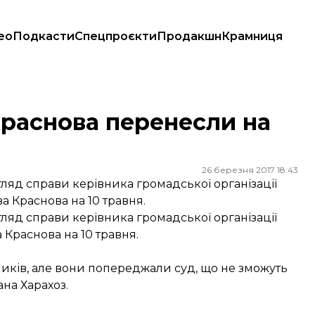
ео
Подкасти
Спецпроєкти
Продакшн
Крамниця
Краснова перенесли на
26 березня 2017 18:43
гляд справи керівника громадської організації
 Краснова на 10 травня.
гляд справи керівника громадської організації
 Краснова на 10 травня.
ників, але вони попереджали суд, що не зможуть
на Харахоз.