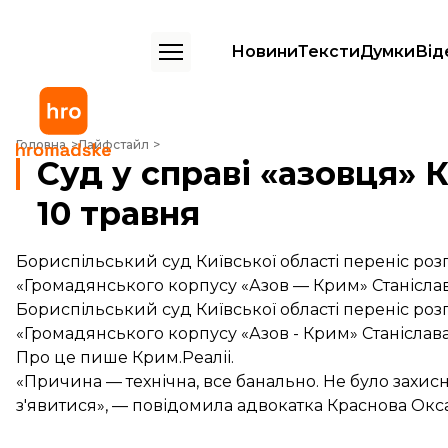
Новини
Тексти
Думки
Від
Суд у справі «азовця» Краснова перенесли на 10 травня
Головна
Лайфстайл
Суд у справі «азовця» 
10 травня
Бориспільський суд Київської області переніс роз
«Громадянського корпусу «Азов — Крим» Станіслава
Бориспільський суд Київської області переніс роз
«Громадянського корпусу «Азов - Крим» Станіслава
Про це пише Крим.Реаліі.
«Причина — технічна, все банально. Не було захис
з'явитися», — повідомила адвокатка Краснова Окса