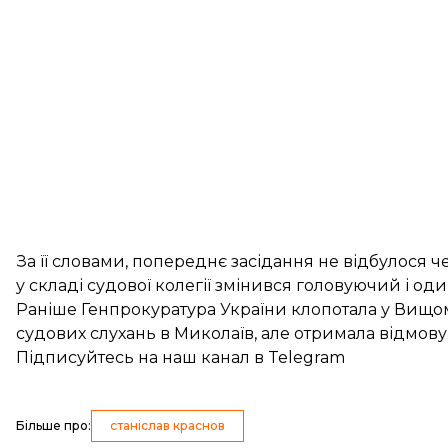
За її словами, попереднє засідання не відбулося ч
у складі судової колегії змінився головуючий і один
Раніше Генпрокуратура України клопотала у Вищо
судових слухань в Миколаїв, але отримала відмову
Підписуйтесь на
наш канал
в Telegram
Більше про
:
станіслав краснов