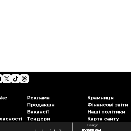
ske
Реклама
Крамниця
Продакшн
Фінансові звіти
Вакансії
Наші політики
ласності
Тендери
Карта сайту
Design