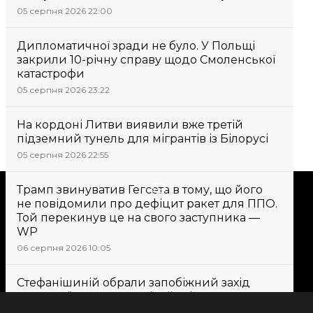
05 серпня 2026 22:00
Дипломатичної зради не було. У Польщі
закрили 10-річну справу щодо Смоленської
катастрофи
05 серпня 2026 23:22
На кордоні Литви виявили вже третій
підземний тунель для мігрантів із Білорусі
05 серпня 2026 22:55
Підтримати
Трамп звинуватив Гегсета в тому, що його
не повідомили про дефіцит ракет для ППО.
Той перекинув це на свого заступника —
WP
Підтримай hromadske.
06 серпня 2026 10:05
Ми працюємо для тебе та
завдяки тобі. Будь нашим
Стефанішиній обрали запобіжний захід
другом
у вигляді застави в 6 мільйонів гривень
06 серпня 2026 09:43