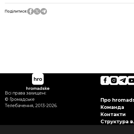
Поділитися
:
Всі права захищені:
©
Громадське
Про hromad
Телебачення
,
2013-2026.
Команда
Контакти
Структура в