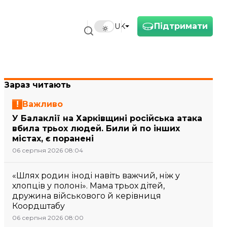
Підтримати
UK
Зараз читають
Важливо
У Балаклії на Харківщині російська атака
вбила трьох людей. Били й по інших
містах, є поранені
06 серпня 2026 08:04
«Шлях родин іноді навіть важчий, ніж у
хлопців у полоні». Мама трьох дітей,
дружина військового й керівниця
Коордштабу
06 серпня 2026 08:00