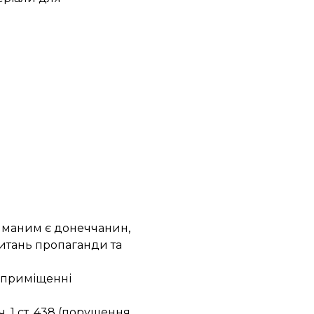
риманим є донеччанин,
питань пропаганди та
у приміщенні
ч. 1 ст. 438 (порушення