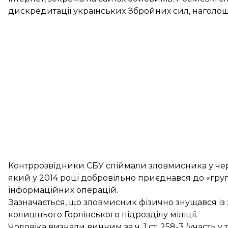
дискредитації українських Збройних сил, наголош
Контррозвідники СБУ спіймали зловмисника у черв
який у 2014 році добровільно приєднався до «гру
інформаційних операцій.
Зазначається, що зловмисник фізично знущався із
колишнього Горлівського підрозділу міліції.
Чоловіка визнали винним за ч. 1 ст. 258-3 (участь у