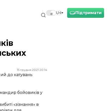
Підтримати
UK
ків
нських
15 грудня 2021 20:14
ий до катувань
омандир бойовиків у
ибиті «зізнання» в
еріали для