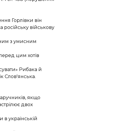
ення Горлівки він
а російську військову
аним з умисним
перед цим хотів
сувати» Рибака й
ік Слов'янська.
заручників, якщо
зстрілює двох
и в українській