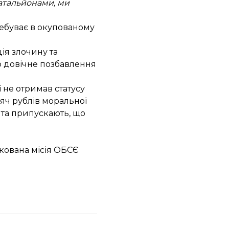
батальйонами, ми
ребуває в окупованому
ація злочину та
о довічне позбавлення
і не отримав статусу
сяч рублів моральної
 та припускають, що
окована місія ОБСЄ