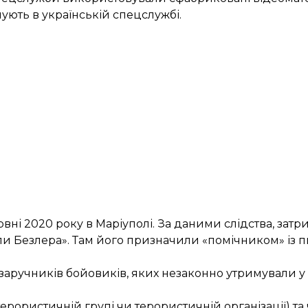
ують в українській спецслужбі.
ні 2020 року в Маріуполі. За даними слідства, зат
пи Безлера». Там його призначили «помічником» із 
 заручників бойовиків, яких незаконно утримували 
 терористичній групі чи терористичній організації) та 