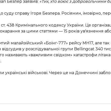
dian Безлер
заявив
:
«Тих, хто воює з добровольчими 
о суду
справу Ігоря Безлера. Росіянин, імовірно, пе
, ч. 2 ст. 438 Кримінального кодексу України. Це організ
окарання за цими статтями — 15 років ув'язнення аб
итий малайзійський «Боїнг-777» рейсу MH17, але так 
н
відсудив
у розслідувальної групи Bellingcat 340 ти
ого називають «важливим свідком» катастрофи літака
.
ли українські військові. Через це на Донеччині забл