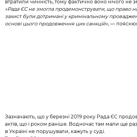
втратили чинність, тому фактично воно нічого не з
«Рада ЄС не змогла продемонструвати, що право н
захист були дотримані у кримінальному проваджені,
основі цього продовження цих санкцій»
, — поясню
Зазначають, що у березні 2019 року Рада ЄС продо
актів, що і роком раніше. Водночас там мали ще р
в Україні не порушували, кажуть у суді.