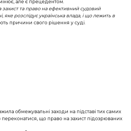
мінює, але є прецедентом.
а захист та право на ефективний судовий
 яке розслідує українська влада, і що лежить в
ють причини свого рішення у суді.
вжила обмежувальні заходи на підставі тих самих
аз переконатися, що право на захист підозрюваних