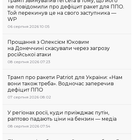
Трамп звинуватив Гегсета в тому, що його
не повідомили про дефіцит ракет для ППО.
Той перекинув це на свого заступника —
WP
06 серпня 2026 10:05
Прощання з Олексієм Юковим
на Донеччині скасували через загрозу
російської атаки
08 серпня 2026 07:23
Трамп про ракети Patriot для України: «Нам
вони також треба». Водночас заперечив
дефіцит ППО
07 серпня 2026 08:02
У регіонах росії, куди приїжджає путін,
раптово падають ціни на бензин — медіа
08 серпня 2026 07:54