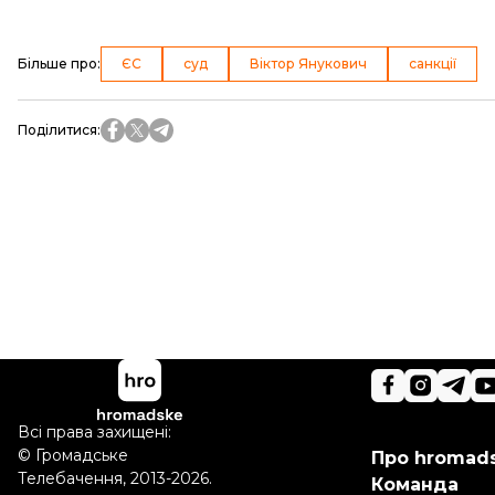
Більше про
:
ЄС
суд
Віктор Янукович
санкції
Поділитися
:
Всі права захищені:
©
Громадське
Про hromad
Телебачення
,
2013-2026.
Команда