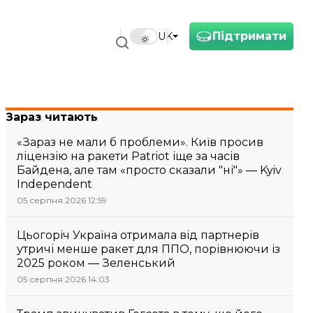
Підтримати
UK
Зараз читають
«Зараз не мали б проблеми». Київ просив
ліцензію на ракети Patriot іще за часів
Байдена, але там «просто сказали "ні"» — Kyiv
Independent
05 серпня 2026 12:59
Цьогоріч Україна отримала від партнерів
утричі менше ракет для ППО, порівнюючи із
2025 роком — Зеленський
05 серпня 2026 14:03