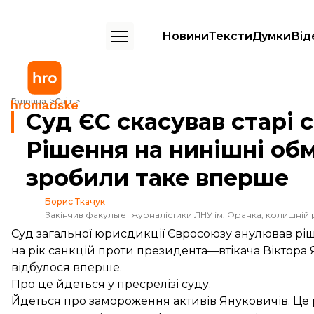
Новини
Тексти
Думки
Від
Суд ЄС скасував старі санкції проти Януковича. Рішення на ниніш
Головна
Світ
Суд ЄС скасував старі 
Рішення на нинішні об
зробили таке вперше
Борис Ткачук
Закінчив факультет журналістики ЛНУ ім. Франка, колишній 
Суд загальної юрисдикції Євросоюзу анулював рі
на рік санкцій проти президента—втікача Віктора 
відбулося вперше.
Про це
йдеться
у пресрелізі суду.
Йдеться про замороження активів Януковичів. Це р