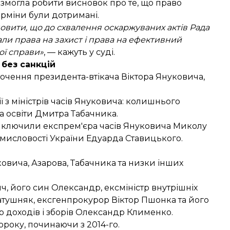
 змогла робити висновок про те, що право
терміни були дотримані.
овити, що до схвалення оскаржуваних актів Рада
али права на захист і права на ефективний
ної справи»
, — кажуть у суді.
без санкцій
оточення президента-втікача Віктора Януковича,
ї
з міністрів часів Януковича: колишнього
ра освіти Дмитра Табачника.
иключили
експрем'єра часів Януковича Миколу
ромисловості України Едуарда Ставицького.
вича, Азарова, Табачника та низки інших
ч, його син Олександр, ексміністр внутрішніх
Ратушняк, ексгенпрокурор Віктор Пшонка та його
тр доходів і зборів Олександр Клименко.
року, починаючи з 2014-го.