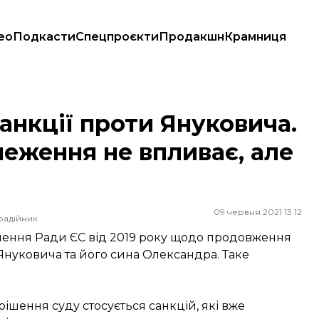
ео
Подкасти
Спецпроєкти
Продакшн
Крамниця
ні обмеження не впливає, але зробили таке вперше
санкції проти Януковича.
меження не впливає, але
09 червня 2021 13:12
радійник
шення Ради ЄС від 2019 року щодо продовження
Януковича та його сина Олександра. Таке
ішення суду стосується санкцій, які вже