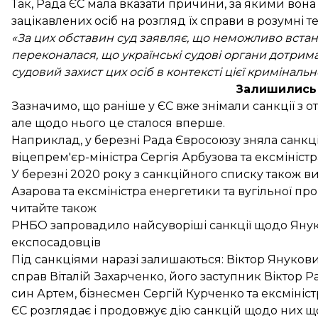
Так, Рада ЄС мала вказати причини, за якими вона
зацікавлених осіб на розгляд їх справи в розумні 
«За цих обставин суд заявляє, що неможливо встан
переконалася, що українські судові органи дотрим
судовий захист цих осіб в контексті цієї криміналь
Залишились 
Зазначимо, що раніше у ЄС вже знімали санкції з 
але щодо нього це сталося вперше.
Наприклад, у березні Рада Євросоюзу
зняла санкці
віцепрем'єр-міністра Сергія Арбузова та ексмініст
У березні 2020 року з санкційного списку також
в
Азарова та ексміністра енергетики та вугільної п
читайте також
РНБО запровадило найсуворіші санкції щодо Януко
експосадовців
Під санкціями наразі залишаються: Віктор Янукови
справ Віталій Захарченко, його заступник Віктор 
син Артем, бізнесмен Сергій Курченко та ексмініс
ЄС розглядає і продовжує дію санкцій щодо них що