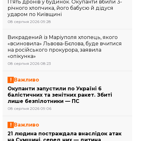
П’ять дронів у будинок. Окупанти вбили 3-
річного хлопчика, його бабусю й дідуся
ударом по Київщині
08 серпня 2026 09:28
Викрадений із Маріуполя хлопець, якого
«всиновила» Львова-Бєлова, буде вчитися
на російського прокурора, заявила
«опікунка»
08 серпня 2026 08:23
Важливо
Окупанти запустили по Україні 6
балістичних та зенітних ракет. Збиті
лише безпілотники — ПС
08 серпня 2026 09:06
Важливо
21 людина постраждала внаслідок атак
на Сумщині, серед них — дитина