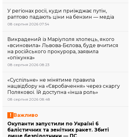
У регіонах росії, куди приїжджає путін,
раптово падають ціни на бензин — медіа
08 серпня 2026 07:54
Викрадений із Маріуполя хлопець, якого
«всиновила» Львова-Бєлова, буде вчитися
на російського прокурора, заявила
«опікунка»
08 серпня 2026 08:23
«Суспільне» не мінятиме правила
нацвідбору на «Євробачення» через скаргу
Полякової. Їй доступна «інша роль»
08 серпня 2026 08:48
Важливо
Окупанти запустили по Україні 6
балістичних та зенітних ракет. Збиті
лише безпілотники — ПС