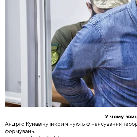
Про це hromadske розповів адвокат підозрюваног
Прокурори оскаржували рішення в апеляційному с
Кунавіна під варту, але їм відмовили.
Наразі досудове слідство у справі завершене та о
У чому зви
Андрію Кунавіну інкримінують фінансування теро
формувань.