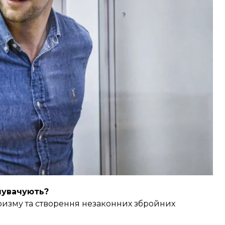
о Олександр Корнага.
уді та подавали клопотання про повторне взяття
бвинувальний акт передано до суду.
нувачують?
ризму та створення незаконних збройних