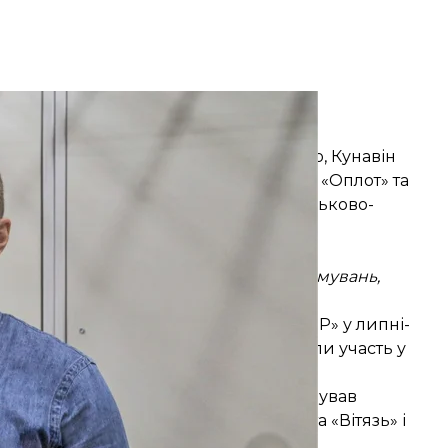
ківського суду Києва, 1 вересня 2020 року
на/hromadske
цької діяльності, стверджує слідство, Кунавін
дрозділів «ДНР», зокрема батальйонів «Оплот» та
джету «ДНР», з якого фінансували військово-
икам правоохоронних органів та
а наради з керівниками збройних формувань,
сті
», — зазначає слідство.
, за даними слідства, бойовики «ДНР» у липні-
 Авдіївці, Іловайську, Мар'їнці, брали участь у
а даними слідства, Кунавін використовував
ористувався прізвиськами «Аладін» та «Вітязь» і
иками самопроголошеної «ДНР».