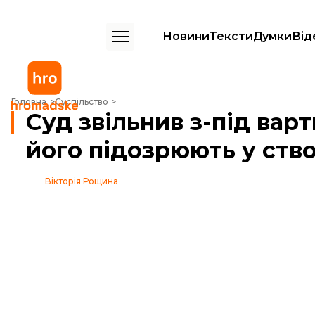
Новини
Тексти
Думки
Від
Суд звільнив з-під варти Андрія Кунавіна ㅡ його підозрюють у ство
Головна
Суспільство
Суд звільнив з-під вар
його підозрюють у ств
Вікторія Рощина