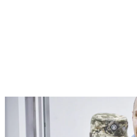
Обвинувачений Андрій Кунавін у залі Шевчен
Вікторія Рощи
Шевченківський суд Києва звільнив з—під варти А
розвідки самопроголошеної «ДНР», фінансуванні те
ймовірного свідка у справі MH17. Він перебуває 