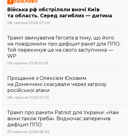
Важливо
Війська рф обстріляли вночі Київ
та область. Серед загиблих — дитина
08 серпня 2026 07:00
Трамп звинуватив Гегсета в тому, що його
не повідомили про дефіцит ракет для ППО.
Той перекинув це на свого заступника —
WP
06 серпня 2026 10:05
Прощання з Олексієм Юковим
на Донеччині скасували через загрозу
російської атаки
08 серпня 2026 07:23
Трамп про ракети Patriot для України: «Нам
вони також треба». Водночас заперечив
дефіцит ППО
07 серпня 2026 08:02