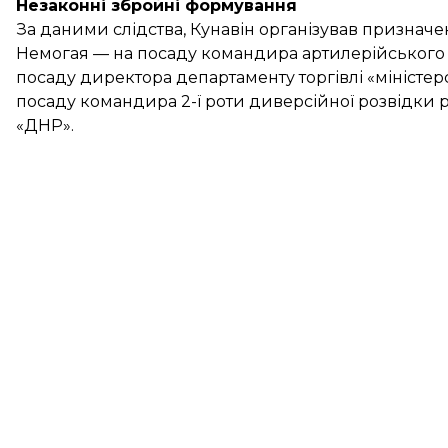
Незаконні збройні формування
За даними слідства, Кунавін організував призна
Немогая — на посаду командира артилерійського б
посаду директора департаменту торгівлі «міністерс
посаду командира 2-ї роти диверсійної розвідки
«ДНР».