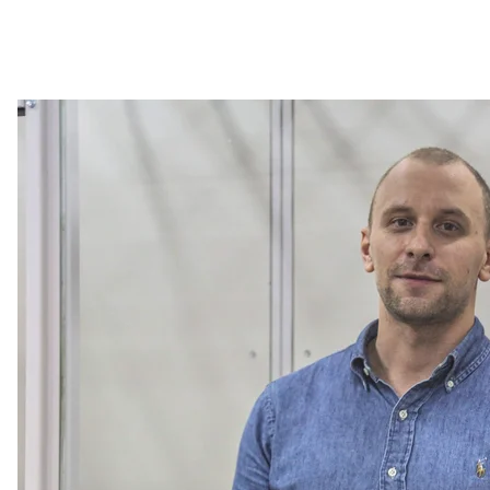
Обвинувачений Андрій Кунавін у залі Шевчен
Вікторія Рощи
Під виглядом гуманітарної допомоги та підприємни
організував матеріальне-технічне забезпечення пі
«Кальміус», а також забезпечував «податки» до бю
політичний блок.
«
Кунавін організовував збройний опір співробітн
військовослужбовцям ЗСУ, проводив інструктажі т
організовував фінансування терористичної діяльно
Під таким опосередкованим керівництвом Кунавіна
грудні 2014 року воювали проти ЗСУ в Дебальцевому,
штурмі Донецького аеропорту.
З метою приховання своєї злочинної діяльності, з
підробні документи на прізвище Анікєєв, а також к
був забезпечений спецпропуском виданим учасн