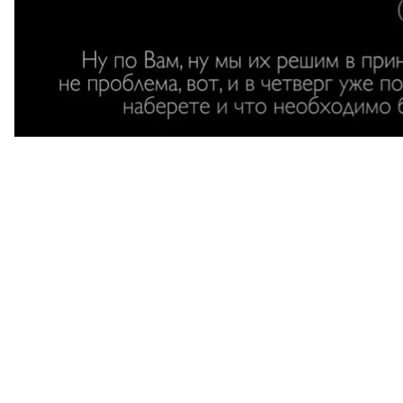
визначив обсяги фінансового та матеріально-техн
підозрі Кунавіну.