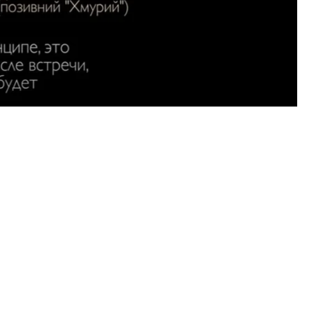
ічного забезпечення з боку РФ
», — йшлося в