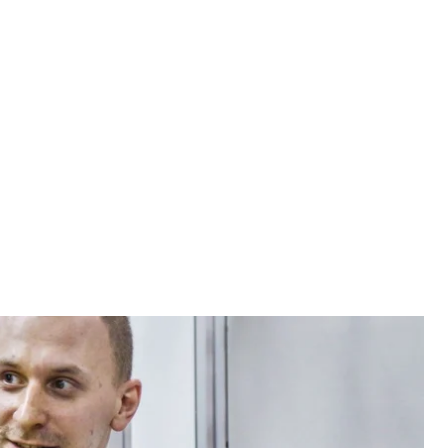
ківського суду Києва, 1 вересня 2020 року
на/hromadske
ндрія Кунавіна — підозрюваного у створенні
роризму та, як раніше зазначали в СБУ,
під цілодобовим домашнім арештом.