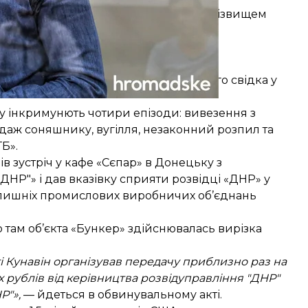
ков не виключав того, що людина з прізвищем
 в прокуратурі нам цю інформацію не
а «ДНР». У чому підозрюють імовірного свідка у
у інкримунють чотири епізоди: вивезення з
одаж соняшнику, вугілля, незаконний розпил та
ТБ».
в зустріч у кафе «Сєпар» в Донецьку з
НР"» і дав вказівку сприяти розвідці «ДНР» у
лишніх промислових виробничих об’єднань
 там об’єкта «Бункер» здійснювалась вирізка
 Кунавін організував передачу приблизно раз на
х рублів від керівництва розвідуправління "ДНР"
Р"»,
— йдеться в обвинувальному акті.