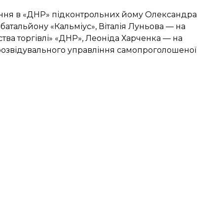
чення в «ДНР» підконтрольних йому Олександра
атальйону «Кальміус», Віталія Луньова — на
тва торгівлі» «ДНР», Леоніда Харченка — на
 розвідувального управління самопроголошеної