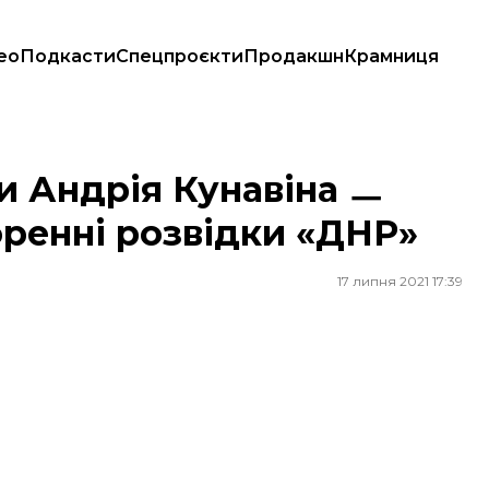
ео
Подкасти
Спецпроєкти
Продакшн
Крамниця
ренні розвідки «ДНР»
ти Андрія Кунавіна ㅡ
оренні розвідки «ДНР»
17 липня 2021 17:39