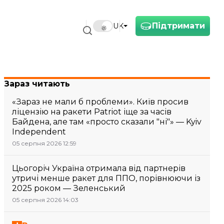
Підтримати
UK
Зараз читають
«Зараз не мали б проблеми». Київ просив
ліцензію на ракети Patriot іще за часів
Байдена, але там «просто сказали "ні"» — Kyiv
Independent
05 серпня 2026 12:59
Цьогоріч Україна отримала від партнерів
утричі менше ракет для ППО, порівнюючи із
2025 роком — Зеленський
05 серпня 2026 14:03