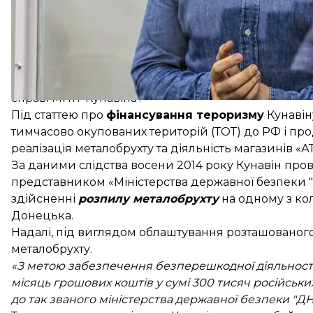
Також раніше генерал-майор запасу СБУ Ігор Гусь
Анікєєв мала відношення до ПВК «Вагнера», однак
прокоментували.
читайте також
Зв’язки з Сурковим, підтримка «Оплоту» та розвідк
справі МН17 Кунавіна?
Під статтею про
фінансування тероризму
Кунавін
тимчасово окупованих територій (ТОТ) до РФ і пр
реалізація металобрухту та діяльність магазинів «А
За даними слідства восени 2014 року Кунавін прові
представником «Міністерства державної безпеки "Д
здійсненні
розпилу металобрухту
на одному з ко
Донецька.
Надалі, під виглядом облаштування розташованого
металобрухту.
«З метою забезпечення безперешкодної діяльності
місяць грошових коштів у сумі 300 тисяч російськи
до так званого міністерства державної безпеки "ДН