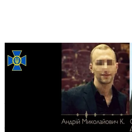
Записи розмови з Сергієм Дуб
Скринш
Також у перехоплених Службою безпеки розмовах 
на позивний «Хмурий» та Леонідом Харченком — п
командуванням «військової розвідки ДНР», а нараз
рейсу MH17.
На думку слідства, Кунавін дав щодо Дубінського
президента РФ Владиславу Суркову, керівникам Ф
також Головному управлінню генерального штабу з
«
Кунавін особисто організовував Дубінському зуст
цим Дубінський за вказівкою Кунавіна розробив о
управління "ДНР", підготував доповідну записку щ