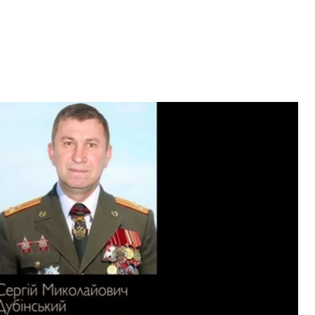
інським на позивний «Хмурий»
от/СБУ
нібито Кунавін розмовляє з Сергієм Дубінським
озивний «Крот». У 2014 році вони перебували під
і є обвинуваченими у справі щодо збиття літака
 позитивні характеристики помічникові
СБ Сергію Смірнову та Олександру Бортнікову, а
бройних сил Росії (колишнє ГРУ).
річі із зазначеними вище особами у Москві. Перед
рганізаційно-штатну структуру розвідувального
одо розвідувально-диверсійних операцій, а також