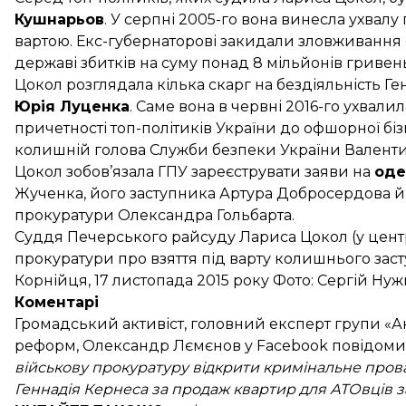
Кушнарьов
. У серпні 2005-го вона
винесла
ухвалу 
вартою. Екс-губернаторові закидали зловживан
державі збитків на суму понад 8 мільйонів гривен
Цокол розглядала кілька скарг на бездіяльність Г
Юрія Луценка
. Саме вона в червні 2016-го
ухвалил
причетності топ-політиків України до офшорної біз
колишній голова Служби безпеки України Валент
Цокол зобов’язала ГПУ
зареєструвати
заяви на
оде
Жученка, його заступника Артура Добросердова й 
прокуратури Олександра Гольбарта.
Суддя Печерського райсуду Лариса Цокол (у центрі
прокуратури про взяття під варту колишнього зас
Корнійця, 17 листопада 2015 року Фото: Сергій Ну
Коментарі
Громадський активіст, головний експерт групи «
реформ, Олександр Лємєнов у Facebook
повідоми
військову прокуратуру відкрити кримінальне пров
Геннадія Кернеса за продаж квартир для АТОвців 