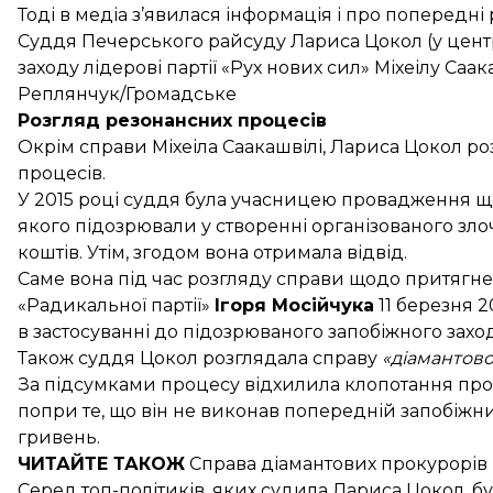
Тоді в медіа
з’явилася
інформація і про попередні 
Суддя Печерського райсуду Лариса Цокол (у центрі
заходу лідерові партії «Рух нових сил» Міхеілу Саак
Реплянчук/Громадське
Розгляд резонансних процесів
Окрім справи Міхеіла Саакашвілі, Лариса Цокол р
процесів.
У 2015 році суддя була учасницею провадження щ
якого підозрювали у створенні організованого з
коштів. Утім, згодом вона отримала відвід.
Саме вона під час розгляду справи щодо притягне
«Радикальної партії»
Ігоря Мосійчука
11 березня 2
в застосуванні до підозрюваного запобіжного захо
Також суддя Цокол розглядала справу
«діамантов
За підсумками процесу відхилила клопотання проку
попри те, що він не виконав попередній запобіжний
гривень.
ЧИТАЙТЕ ТАКОЖ
Справа
діамантових прокурорів
Серед топ-політиків, яких судила Лариса Цокол, бу