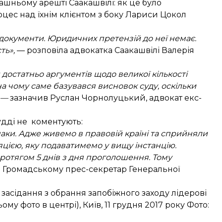
ашньому арешті Саакашвілі
: як це було
цес над їхнім клієнтом з боку Лариси Цокол
документи. Юридичних претензій до неї немає.
ть»,
— розповіла адвокатка Саакашвілі Валерія
 достатньо аргументів щодо великої кількості
а чому саме базувався висновок суду, оскільки
 —
зазначив Руслан Чорнолуцький, адвокат екс-
удді не коментують:
аки. Адже живемо в правовій країні та сприйняли
цією, яку подаватимемо у вищу інстанцію.
протягом 5 днів з дня проголошення. Тому
в Громадському прес-секретар Генеральної
засідання з обрання запобіжного заходу лідерові
ому фото в центрі), Київ, 11 грудня 2017 року Фото: