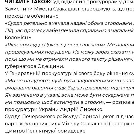
ЧИТАЙТЕ ТАКОЖ
Суд відмовив прокурорам у
дом
Захисники Міхеіла Саакашвілі стверджують, що про
проходив об’єктивно.
«Суддя ретельно вивчала надані обома сторонами 
Під час процесу забезпечила справжню змагальніс
Коломієць.
«Рішення судді Цокол є доволі логічним. Ми навели
процесуальних порушень. Не можу зараз сказати, н
поки що ми не отримали повного тексту рішення»,
губернатора Одещини.
У Генеральній прокуратурі зі свого боку рішення с
«Ми не на курорті, щоб бути задоволеними чи навп
вчорашнє рішення суду. Зараз працюємо над апеля
Як зазначено в ухвалі, вона може бути оскаржена 
ми працюємо, щоб встигнути в строки»,
— розпові
прокуратури України Андрій Лисенко.
Суддя Печерського райсуду Лариса Цокол під час 
партії «Рух нових сил» Міхеілу Саакашвілі (на верхнь
Дмитро Реплянчук/Громадське