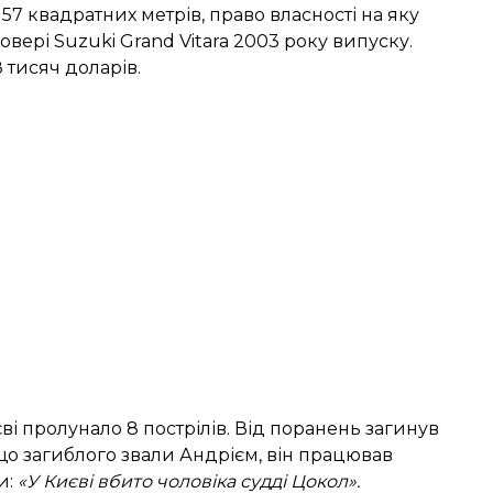
 57 квадратних метрів, право власності на яку
вері Suzuki Grand Vitara 2003 року випуску.
8 тисяч доларів.
єві пролунало 8 пострілів. Від поранень загинув
що загиблого звали Андрієм, він працював
и
:
«У Києві вбито чоловіка судді Цокол».