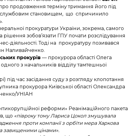
про продовження терміну тримання його під
ня службовим становищем, що спричинило
ь.
енеральної прокуратури України, зокрема, самого
а
рішення зобов’язати ГПУ почати розслідування
нес-діяльності. Тоді на прокуратуру позивався
ин Наливайченко.
ських прокурів
— прокурора області Олега
одного з начальників відділу тамтешньої
) під час засідання суду з розгляду клопотання
тупника прокурора Київської області Олександра
жненко/УНІАН
Антикорупційної реформи» Реанімаційного пакета
в
, що
«півроку тому Лариса Цокол змушувала
адження проти компанії з орбіти мера Харкова
за завищеними цінами».