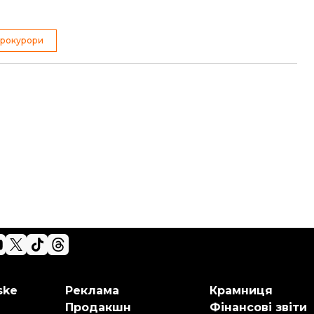
прокурори
ske
Реклама
Крамниця
Продакшн
Фінансові звіти