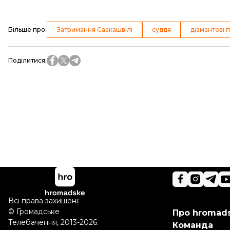
Більше про
:
Затримання Саакашвілі
суддя
діамантові 
Поділитися
:
Всі права захищені:
©
Громадське
Про hromad
Телебачення
,
2013-2026.
Команда