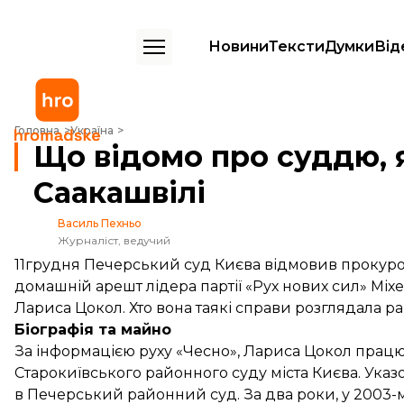
Новини
Тексти
Думки
Від
Що відомо про суддю, яка відпустила Саакашвілі
Головна
Україна
Що відомо про суддю, 
Саакашвілі
Василь Пехньо
Журналіст, ведучий
11грудня Печерський суд Києва відмовив прокуро
домашній арешт лідера партії «Рух нових сил» Міх
Лариса Цокол. Хто вона таякі справи розглядала р
Біографія та майно
За
інформацією
руху «Чесно», Лариса Цокол працю
Старокиївського районного суду міста Києва. Указо
в Печерський районний суд. За два роки, у 2003-м