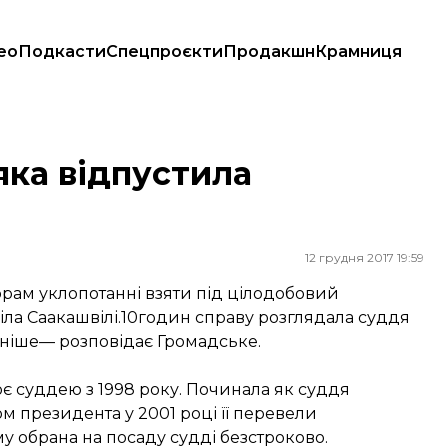
ео
Подкасти
Спецпроєкти
Продакшн
Крамниця
яка відпустила
12 грудня 2017 19:59
рам уклопотанні взяти під цілодобовий
еіла Саакашвілі.10годин справу розглядала суддя
аніше— розповідає Громадське.
є суддею з 1998 року. Починала як суддя
м президента у 2001 році її перевели
у обрана на посаду судді безстроково.