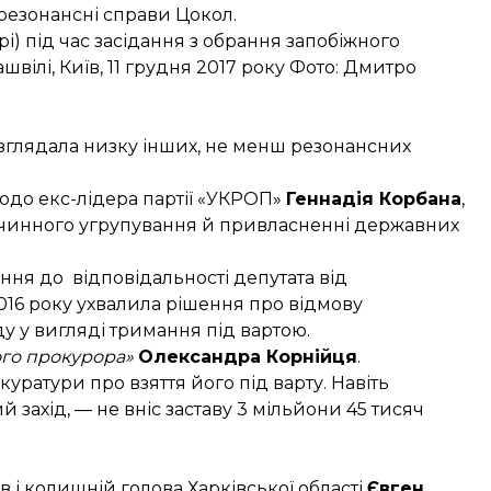
резонансні справи Цокол.
) під час засідання з обрання запобіжного
ашвілі, Київ, 11 грудня 2017 року Фото: Дмитро
озглядала низку інших, не менш резонансних
одо екс-лідера партії «УКРОП»
Геннадія Корбана
,
лочинного угрупування й привласненні державних
ння до відповідальності депутата від
016 року ухвалила рішення про відмову
ду у вигляді тримання під вартою.
ого прокурора»
Олександра Корнійця
.
ратури про взяття його під варту. Навіть
 захід, — не вніс заставу 3 мільйони 45 тисяч
в і колишній голова Харківської області
Євген