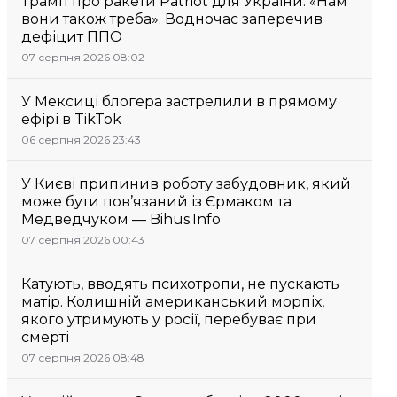
Трамп про ракети Patriot для України: «Нам
вони також треба». Водночас заперечив
дефіцит ППО
07 серпня 2026 08:02
У Мексиці блогера застрелили в прямому
ефірі в TikTok
06 серпня 2026 23:43
У Києві припинив роботу забудовник, який
може бути пов’язаний із Єрмаком та
Медведчуком — Bihus.Info
07 серпня 2026 00:43
Катують, вводять психотропи, не пускають
матір. Колишній американський морпіх,
якого утримують у росії, перебуває при
смерті
07 серпня 2026 08:48