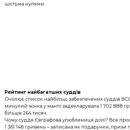
шістьма нулями.
Рейтинг найбагатших суддів
Очолює список найбільш забезпечених суддів ВСС
минулий жінка у мантії задекларувала 1 702 888 гр
більше 264 тисяч.
Чому суддя Євграфова улюблениця долі? Все просто
1 361 148 гривень – записана як подарунки, призи т