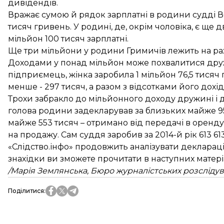
дивідендів.
Вражає сумою й рядок зарплатні в родини судді В
тисяч гривень. У родині, де, окрім чоловіка, є ще дво
мільйон 100 тисяч зарплатні.
Ще три мільйони у родини Гримичів лежить на рах
Доходами у понад мільйон може похвалитися дружи
підприємець, жінка заробила 1 мільйон 76,5 тисяч 
менше - 297 тисяч, а разом з відсотками його дохід
Трохи забракло до мільйонного доходу дружині і 
голова родини задекларував за близьких майже 950
майже 553 тисяч – отримано від передачі в оренд
на продажу. Сам суддя заробив за 2014-й рік 613 6
«Слідство.інфо» продовжить аналізувати деклараці
знахідки ви зможете прочитати в наступних матері
/Марія Землянська, Бюро журналістських розслідув
Поділитися
: