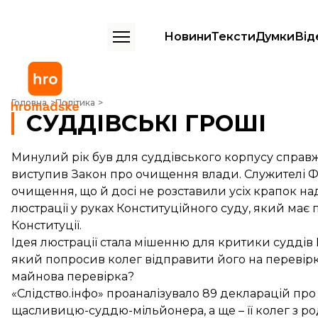
Новини
Тексти
Думки
Від
СУДДІВСЬКІ ГРОШІ
Головна
Політика
СУДДІВСЬКІ ГРОШІ
Минулий рік був для суддівського корпусу справ
виступив
Закон про очищення влади
. Служителі 
очищення, що й досі не розставили усіх крапок над
люстрації у руках Конституційного суду
, який має 
Конституції.
Ідея люстрації стала мішенню для критики суддів 
який попросив колег відправити його на перевірк
майнова перевірка?
«Слідство.інфо» проаналізувало 89 декларацій про
щасливицю-суддю-мільйонера, а ще – її колег з р