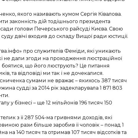
ченко, якого
називають кумом Сергія Ківалова
.
ти законність дій тодішнього президента
 посади голови Печерського райсуді Києва. Свою
суду двічі входив до складу Вищої ради юстиції.
ва.інфо» про служителів Феміди, які уникають
кі
не дали згоди на проходження люстраційної
и боятися, що його люструють? Це питання
ів, та відповіді ми так і не дочекалися.
сниченка сумами не вражає – якихось 387 тисяч
ина судді за 2014 рік задекларувала 1 871 803
нти.
у у бізнесі – ще 12 мільйонів 196 тисяч 150
елик з її 287 504-ма гривнями доходів, які
виною рази більше заробив її чоловік – понад 1
а на 140 тисяч та отримав 107 тисяч відсотків та