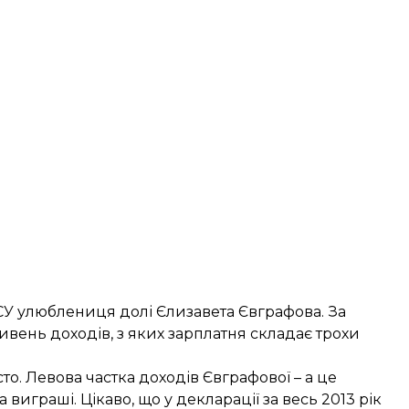
У улюблениця долі Єлизавета Євграфова. За
ивень доходів, з яких зарплатня складає трохи
. Левова частка доходів Євграфової – а це
а виграші. Цікаво, що
у декларації за весь 2013 рік