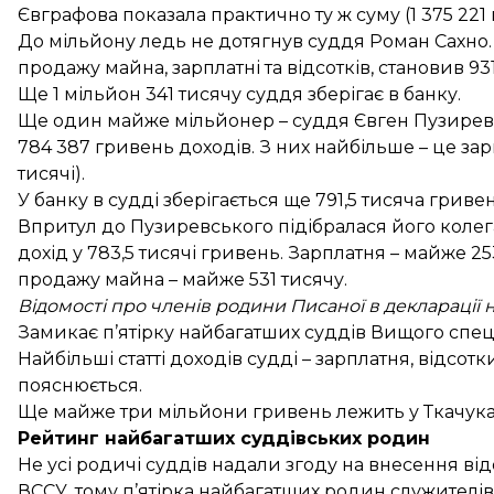
Євграфова показала практично ту ж суму (1 375 221 
До мільйону ледь не дотягнув суддя Роман Сахно. 
продажу майна, зарплатні та відсотків, становив 93
Ще 1 мільйон 341 тисячу суддя зберігає в банку.
Ще один майже мільйонер – суддя Євген Пузиревс
784 387 гривень доходів. З них найбільше – це зар
тисячі).
У банку в судді зберігається ще 791,5 тисяча гривен
Впритул до Пузиревського підібралася його колега 
дохід у 783,5 тисячі гривень. Зарплатня – майже 25
продажу майна – майже 531 тисячу.
Відомості про членів родини Писаної в декларації 
Замикає п’ятірку найбагатших суддів Вищого спецс
Найбільші статті доходів судді – зарплатня, відсотк
пояснюється.
Ще майже три мільйони гривень лежить у Ткачука 
Рейтинг найбагатших суддівських родин
Не усі родичі суддів надали згоду на внесення ві
ВССУ, тому п’ятірка найбагатших родин служител