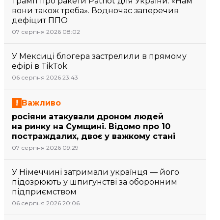
Трамп про ракети Patriot для України: «Нам
вони також треба». Водночас заперечив
дефіцит ППО
07 серпня 2026 08:02
У Мексиці блогера застрелили в прямому
ефірі в TikTok
06 серпня 2026 23:43
Важливо
росіяни атакували дроном людей
на ринку на Сумщині. Відомо про 10
постраждалих, двоє у важкому стані
07 серпня 2026 09:29
У Німеччині затримали українця — його
підозрюють у шпигунстві за оборонним
підприємством
06 серпня 2026 20:06