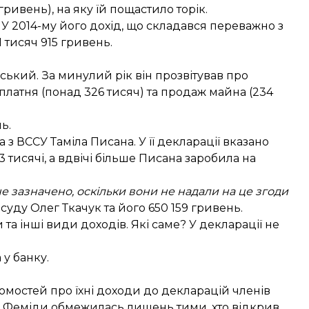
гривень), на яку їй пощастило торік.
У 2014-му його дохід, що складався переважно з
1 тисяч 915 гривень.
ький. За минулий рік він прозвітував про
платня (понад 326 тисяч) та продаж майна (234
ь.
з ВССУ Таміла Писана. У її декларації вказано
3 тисячі, а вдвічі більше Писана заробила на
не зазначено, оскільки вони не надали на це згоди
уду Олег Ткачук та його 650 159 гривень.
и та інші види доходів. Які саме? У декларації не
у банку.
домостей про їхні доходи до декларацій членів
ів Феміди обмежилась лишень тими, хто відкрив