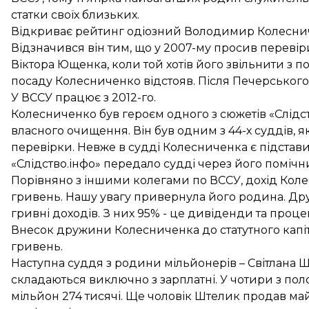
статки своїх близьких.
Відкриває рейтинг одіозний Володимир Колесни
Відзначився він тим, що у 2007-му
просив перевіри
Віктора Ющенка
, коли той хотів його звільнити з
посаду Колесниченко відстояв. Після Печерського 
У ВССУ працює з 2012-го.
Колесниченко був героєм одного з сюжетів «Слідст
власного очищення. Він був одним з 44-х суддів, я
перевірки
. Невже в судді Колесниченка є підстав
«Слідство.інфо» передало судді через його помічник
Порівняно з іншими колегами по ВССУ, дохід Коле
гривень. Нашу увагу привернула його родина. Друж
гривні доходів. З них 95% - це дивіденди та проце
Внесок дружини Колесниченка до статутного капітал
гривень.
Наступна суддя з родини мільйонерів – Світлана Шт
складаються виключно з зарплатні. У чотири з поло
мільйон 274 тисячі. Ще чоловік Штелик продав майн