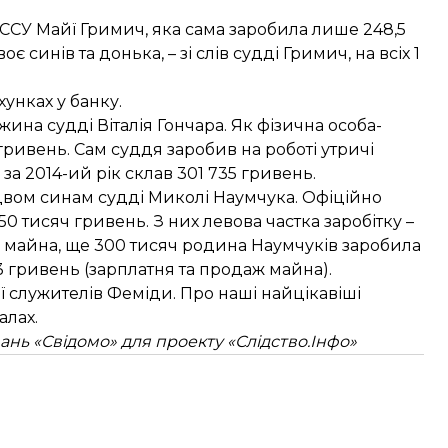
ССУ Майї Гримич, яка сама заробила лише 248,5
є синів та донька, – зі слів судді Гримич, на всіх 1
унках у банку.
на судді Віталія Гончара. Як фізична особа-
гривень. Сам суддя заробив на роботі утричі
 за 2014-ий рік склав 301 735 гривень.
двом синам судді Миколі Наумчука. Офіційно
 тисяч гривень. З них левова частка заробітку –
у майна, ще 300 тисяч родина Наумчуків заробила
13 гривень (зарплатня та продаж майна).
ї служителів Феміди. Про наші найцікавіші
алах.
ань «Свідомо» для проекту «Слідство.Інфо»