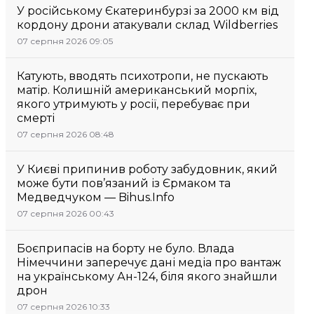
У російському Єкатеринбурзі за 2000 км від
кордону дрони атакували склад Wildberries
07 серпня 2026 09:05
Катують, вводять психотропи, не пускають
матір. Колишній американський морпіх,
якого утримують у росії, перебуває при
смерті
07 серпня 2026 08:48
У Києві припинив роботу забудовник, який
може бути пов’язаний із Єрмаком та
Медведчуком — Bihus.Info
07 серпня 2026 00:43
Боєприпасів на борту не було. Влада
Німеччини заперечує дані медіа про вантаж
на українському Ан-124, біля якого знайшли
дрон
07 серпня 2026 10:33