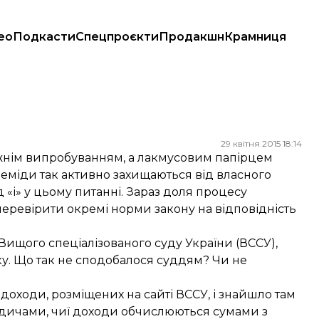
ео
Подкасти
Спецпроєкти
Продакшн
Крамниця
29 квітня 2015 18:14
жнім випробуванням, а лакмусовим папірцем
Феміди так активно захищаються від власного
 «і» у цьому питанні. Зараз доля процесу
перевірити окремі норми закону на відповідність
Вищого спеціалізованого суду України (ВССУ),
у. Що так не сподобалося суддям? Чи не
 доходи, розміщених на сайті ВССУ, і знайшло там
одичами, чиї доходи обчислюються сумами з