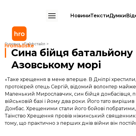
Новини
Тексти
Думки
Від
Сина бійця батальйону Донбас похрестили в Азовському морі
Головна
Лайфстайл
Сина бійця батальйону
Азовському морі
«Таке хрещення в мене вперше. В Дніпрі хрестили, а
протоієрей отець Сергій, відомий волонтер майже п
Маленький Мирославчик, син бійця донбасівця, п
військовій базі і йому два роки. Його тато виріши
Донбас. Хрещеними стали його бойові побратими, 
Таїнство Хрещення провів ніжинський священник о
тому, що практично з перших днів війни він постійно