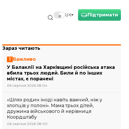
Підтримати
UK
Зараз читають
Важливо
У Балаклії на Харківщині російська атака
вбила трьох людей. Били й по інших
містах, є поранені
06 серпня 2026 08:04
«Шлях родин іноді навіть важчий, ніж у
хлопців у полоні». Мама трьох дітей,
дружина військового й керівниця
Коордштабу
06 серпня 2026 08:00