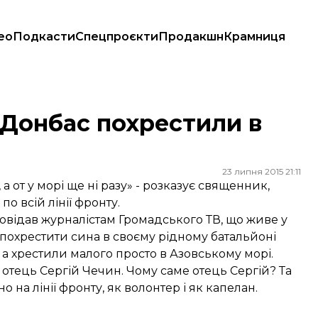
ео
Подкасти
Спецпроєкти
Продакшн
Крамниця
 Донбас похрестили в
23 липня 2015 21:11
 от у морі ще ні разу» - розказує священник,
о всій лінії фронту.
овідав журналістам Громадського ТВ, що живе у
в похрестити сина в своєму рідному батальйоні
а хрестили малого просто в Азовському морі.
тець Сергій Чечин. Чому саме отець Сергій? Та
 на лінії фронту, як волонтер і як капелан.