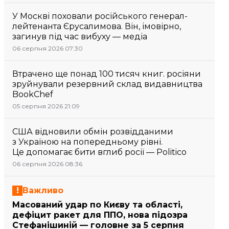
У Москві поховали російського генерал-
лейтенанта Єрусалимова. Він, імовірно,
загинув під час вибуху — медіа
06 серпня 2026 07:30
Втрачено ще понад 100 тисяч книг. росіяни
зруйнували резервний склад видавництва
BookChef
05 серпня 2026 21:09
США відновили обмін розвідданими
з Україною на попередньому рівні.
Це допомагає бити вглиб росії — Politico
06 серпня 2026 08:36
Важливо
Масований удар по Києву та області,
дефіцит ракет для ППО, нова підозра
Стефанішиній — головне за 5 серпня