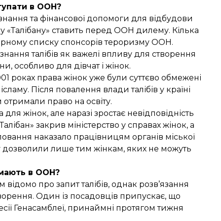
тупати в ООН?
изнання та фінансової допомоги для відбудови
у «Талібану» ставить перед ООН дилему. Кілька
чорному списку спонсорів тероризму ООН.
нання талібів як важелі впливу для створення
и, особливо для дівчат і жінок.
001 роках права жінок уже були суттєво обмежені
ламу. Після повалення влади талібів у країні
и отримали право на освіту.
для жінок, але наразі зростає невідповідність
Талібан» закрив міністерство у справах жінок
, а
уповання
наказало
працівницям органів міської
у дозволили лише тим жінкам, яких не можуть
мають в ООН?
ідомо про запит талібів, однак розв’язання
орення. Один із посадовців припускає, що
есії Генасамблеї, принаймні протягом тижня