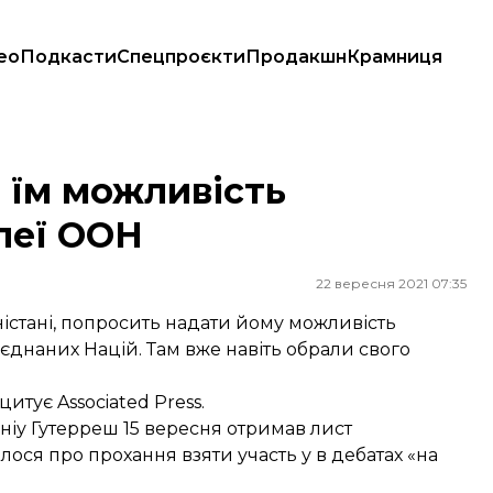
ео
Подкасти
Спецпроєкти
Продакшн
Крамниця
Н
 їм можливість
леї ООН
22 вересня 2021 07:35
ністані, попросить надати йому можливість
’єднаних Націй. Там вже навіть обрали свого
цитує
Associated Press.
іу Гутерреш 15 вересня отримав лист
лося про прохання взяти участь у в дебатах «на