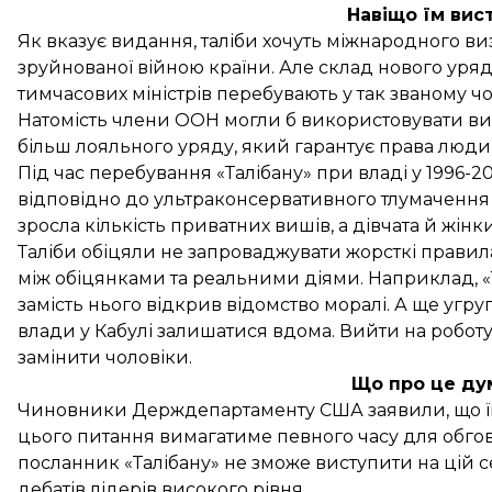
Навіщо їм вис
Як вказує видання, таліби хочуть міжнародного в
зруйнованої війною країни. Але склад нового уряд
тимчасових міністрів перебувають у так званому 
Натомість члени ООН могли б використовувати виз
більш лояльного уряду, який гарантує права людин
Під час перебування «Талібану» при владі у 1996-2
відповідно до ультраконсервативного тлумачення іс
зросла кількість приватних вишів, а дівчата й жінк
Таліби обіцяли не запроваджувати жорсткі правила 
між обіцянками та реальними діями. Наприклад,
«
замість нього відкрив відомство моралі. А ще угр
влади у Кабулі залишатися вдома. Вийти на робот
замінити чоловіки.
Що про це ду
Чиновники Держдепартаменту США заявили, що їм в
цього питання вимагатиме певного часу для обгов
посланник «Талібану» не зможе виступити на цій с
дебатів лідерів високого рівня.