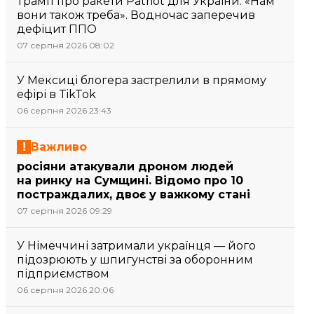
Трамп про ракети Patriot для України: «Нам
вони також треба». Водночас заперечив
дефіцит ППО
07 серпня 2026 08:02
У Мексиці блогера застрелили в прямому
ефірі в TikTok
06 серпня 2026 23:43
Важливо
росіяни атакували дроном людей
на ринку на Сумщині. Відомо про 10
постраждалих, двоє у важкому стані
07 серпня 2026 09:29
У Німеччині затримали українця — його
підозрюють у шпигунстві за оборонним
підприємством
06 серпня 2026 20:06