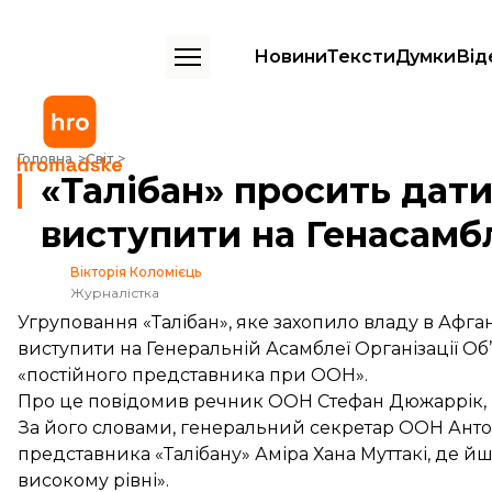
Новини
Тексти
Думки
Від
«Талібан» просить дати їм можливість виступити на Генасамблеї ОО
Головна
Світ
«Талібан» просить дати
виступити на Генасамб
Вікторія Коломієць
Журналістка
Угруповання «Талібан», яке захопило владу в Афга
виступити на Генеральній Асамблеї Організації Об
«постійного представника при ООН».
Про це повідомив речник ООН Стефан Дюжаррік,
За його словами, генеральний секретар ООН Антон
представника «Талібану» Аміра Хана Муттакі, де йш
високому рівні».