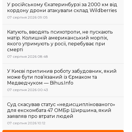
У російському Єкатеринбурзі за 2000 км від
кордону дрони атакували склад Wildberries
07 серпня 2026 09:05
Катують, вводять психотропи, не пускають
матір. Колишній американський морпіх,
якого утримують у росії, перебуває при
смерті
07 серпня 2026 08:48
У Києві припинив роботу забудовник, який
може бути пов’язаний із Єрмаком та
Медведчуком — Bihus.Info
07 серпня 2026 00:43
Суд скасував статус «недисциплінованого»
для екскомбата 47 ОМБр Ширшина, який
заявляв про втрати людей
07 серпня 2026 10:12