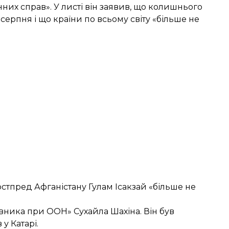
нних справ». У листі він заявив, що колишнього
серпня і що країни по всьому світу «більше не
тпред Афганістану Гулам Ісакзай «більше не
вника при ООН» Сухайла Шахіна. Він був
у Катарі.