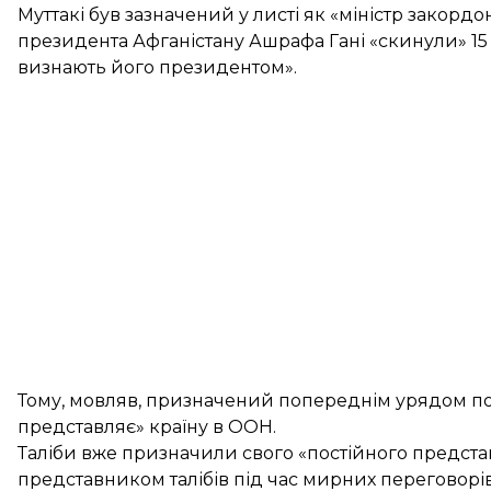
Муттакі був зазначений у листі як «міністр закордо
президента Афганістану Ашрафа Гані «скинули» 15 
визнають його президентом».
Тому, мовляв, призначений попереднім урядом пос
представляє» країну в ООН.
Таліби вже призначили свого «постійного предста
представником талібів під час мирних переговорів 