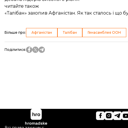
читайте також
«Талібан» захопив Афганістан. Як так сталось і що б
Більше про
:
Афганістан
Талібан
Генасамблея ООН
Поділитися
:
Всі права захищені: