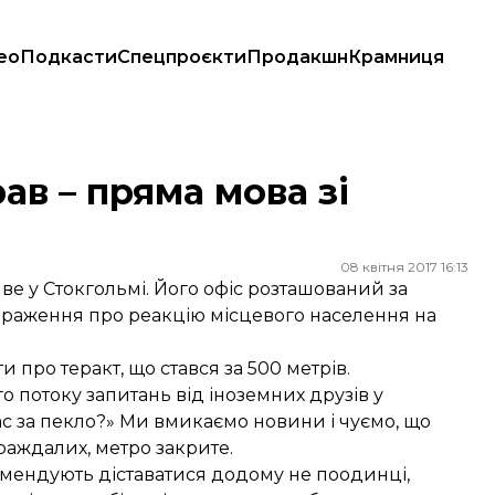
ео
Подкасти
Спецпроєкти
Продакшн
Крамниця
ав – пряма мова зі
08 квітня 2017 16:13
ве у Стокгольмі. Його офіс розташований за
ї враження про реакцію місцевого населення на
 про теракт, що стався за 500 метрів.
о потоку запитань від іноземних друзів у
ас за пекло?» Ми вмикаємо новини і чуємо, що
траждалих, метро закрите.
омендують діставатися додому не поодинці,