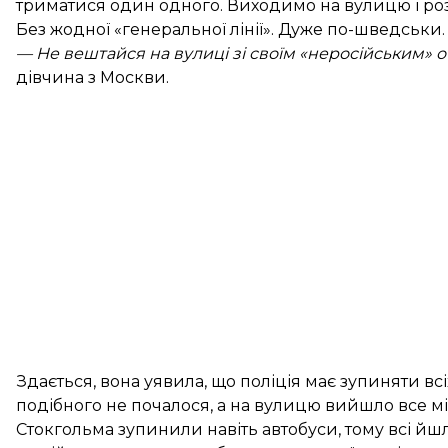
триматися один одного. Виходимо на вулицю і розу
Без жодної «генеральної лінії». Дуже по-шведськи.
— Не вештайся на вулиці зі своїм «неросійським» 
дівчина з Москви.
Здається, вона уявила, що поліція має зупиняти всі
подібного не почалося, а на вулицю вийшло все мі
Стокгольма зупинили навіть автобуси, тому всі йш