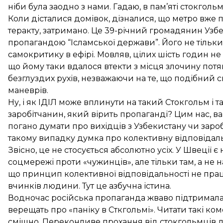
ніби була заодно з нами. Гадаю, в пам’яті стокгол
Коли дісталися домівок, дізналися, що метро вже 
теракту, затримано. Це 39-річний громадянин Узбе
пропагандою “Ісламської держави”. Його не тільки
самокритику в ефірі. Мовляв, цілих шість годин не 
що йому таки вдалося втекти з місця злочину пот
безглуздих рухів, незважаючи на те, що подібний
маневрів.
Ну, і як ІДІЛ може вплинути на такий Стокгольм і 
заробітчанин, який вірить пропаганді? Цим нас, вар
погано думати про вихідців з Узбекистану чи зароб
такому випадку думка про колективну відповідаль
Звісно, це не стосується абсолютно усіх. У Швеції є
соцмережі проти «чужинців», але тільки там, а не на
що принцип колективної відповідальності не прац
вчинків людини. Тут це азбучна істина.
Водночас російська пропаганда жваво підтримала ш
верещать про «паніку в Сткгольмі». Читати такі ко
смішно. Переконливе прохання від стокгольмців до