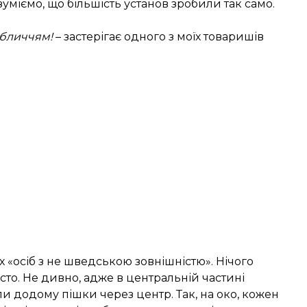
міємо, що більшість установ зробили так само.
обличчям!
– застерігає одного з моїх товаришів
х «осіб з не шведською зовнішністю». Нічого
сто. Не дивно, адже в центральній частині
ли додому пішки через центр. Так, на око, кожен