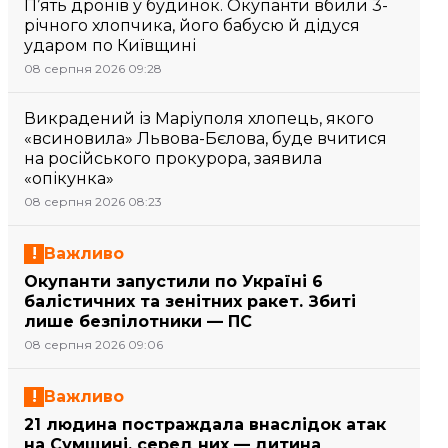
П’ять дронів у будинок. Окупанти вбили 3-
річного хлопчика, його бабусю й дідуся
ударом по Київщині
08 серпня 2026 09:28
Викрадений із Маріуполя хлопець, якого
«всиновила» Львова-Бєлова, буде вчитися
на російського прокурора, заявила
«опікунка»
08 серпня 2026 08:23
Важливо
Окупанти запустили по Україні 6
балістичних та зенітних ракет. Збиті
лише безпілотники — ПС
08 серпня 2026 09:06
Важливо
21 людина постраждала внаслідок атак
на Сумщині, серед них — дитина