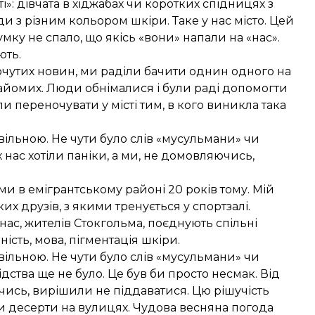
і»: дівчата в хіджабах чи коротких спідницях з
юди з різним кольором шкіри. Таке у нас місто. Цей
умку не спало, що якісь «вони» напали на «нас».
ють.
очутих новин, ми раділи бачити однин одного на
найомих. Люди обнімалися і були раді допомогти
ли переночувати у місті тим, в кого виникла така
ільною. Не чути було слів «мусульмани» чи
 нас хотіли паніки, а ми, не домовляючись,
ами в емігрантському районі 20 років тому. Мій
 друзів, з якими тренується у спортзалі.
 нас, жителів Стокгольма, поєднують спільні
ність, мова, пігментація шкіри.
ільною. Не чути було слів «мусульмани» чи
ідства ще не було. Це був би просто несмак. Від
ючись, вирішили не піддаватися. Цю рішучість
и десерти на вулицях. Чудова весняна погода