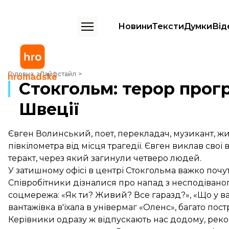
Новини
Тексти
Думки
Від
Стокгольм: терор програв – пряма мова зі Швеції
Головна
Лайфстайл
Стокгольм: терор прогр
Швеції
Євген Волинський, поет, перекладач, музикант, жи
півкілометра від місця трагедії. Євген виклав сво
теракт, через який загинули четверо людей.
У затишному офісі в центрі Стокгольма важко почути
Співробітники дізналися про напад з несподіваног
соцмережа: «Як ти? Живий? Все гаразд?», «Що у в
вантажівка в'їхала в універмаг «Оленс», багато пос
Керівники одразу ж відпускають нас додому, рек