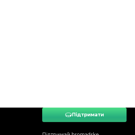
Підтримати
Підтримай hromadske.