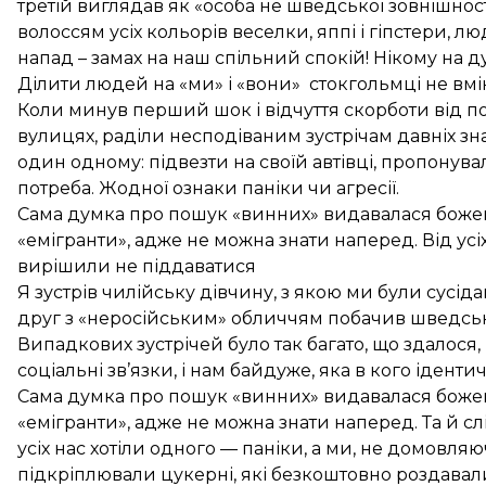
третій виглядав як «особа не шведської зовнішност
волоссям усіх кольорів веселки, яппі і гіпстери, л
напад – замах на наш спільний спокій! Нікому на д
Ділити людей на «ми» і «вони» стокгольмці не вмі
Коли минув перший шок і відчуття скорботи від п
вулицях, раділи несподіваним зустрічам давніх з
один одному: підвезти на своїй автівці, пропонува
потреба. Жодної ознаки паніки чи агресії.
Сама думка про пошук «винних» видавалася божев
«емігранти», адже не можна знати наперед. Від усіх
вирішили не піддаватися
Я зустрів чилійську дівчину, з якою ми були сусід
друг з «неросійським» обличчям побачив шведських
Випадкових зустрічей було так багато, що здалося,
соціальні зв’язки, і нам байдуже, яка в кого ідентич
Сама думка про пошук «винних» видавалася божев
«емігранти», адже не можна знати наперед. Та й сл
усіх нас хотіли одного — паніки, а ми, не домовля
підкріплювали цукерні, які безкоштовно роздавал