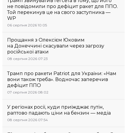
Трамп звинуватив Гегсета в тому, що його
не повідомили про дефіцит ракет для ППО.
Той перекинув це на свого заступника —
WP
06 серпня 2026 10:05
Прощання з Олексієм Юковим
на Донеччині скасували через загрозу
російської атаки
08 серпня 2026 07:23
Трамп про ракети Patriot для України: «Нам
вони також треба». Водночас заперечив
дефіцит ППО
07 серпня 2026 08:02
У регіонах росії, куди приїжджає путін,
раптово падають ціни на бензин — медіа
08 серпня 2026 07:54