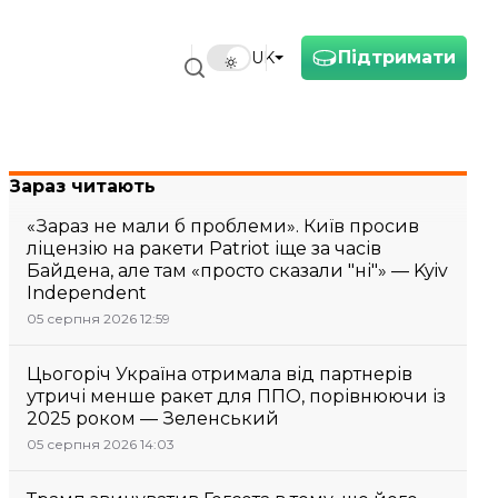
Підтримати
UK
Зараз читають
«Зараз не мали б проблеми». Київ просив
ліцензію на ракети Patriot іще за часів
Байдена, але там «просто сказали "ні"» — Kyiv
Independent
05 серпня 2026 12:59
Цьогоріч Україна отримала від партнерів
утричі менше ракет для ППО, порівнюючи із
2025 роком — Зеленський
05 серпня 2026 14:03