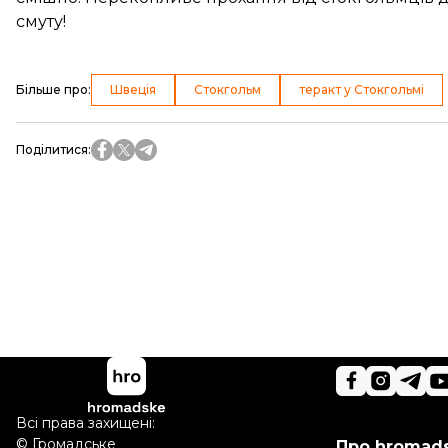
смуту!
Більше про
:
Швеція
Стокгольм
теракт у Стокгольмі
Поділитися
:
Всі права захищені:
©
Громадське
Про hromad