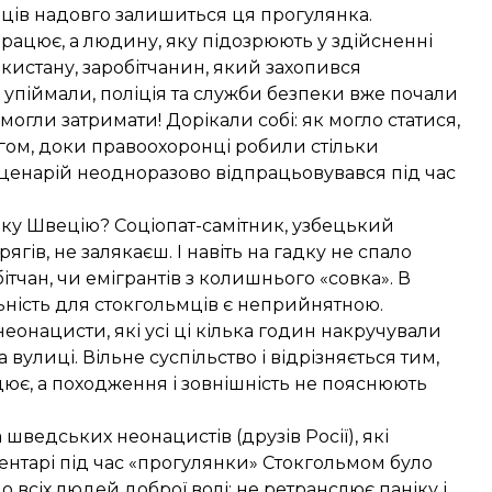
ьмців надовго залишиться ця прогулянка.
працює, а людину, яку підозрюють у здійсненні
кистану, заробітчанин, який захопився
 упіймали, поліція та служби безпеки вже почали
могли затримати! Дорікали собі: як могло статися,
ягом, доки правоохоронці робили стільки
 сценарій неодноразово відпрацьовувався під час
таку Швецію? Соціопат-самітник, узбецький
ягів, не залякаєш. І навіть на гадку не спало
ітчан, чи емігрантів з колишнього «совка». В
ність для стокгольмців є неприйнятною.
 неонацисти, які усі ці кілька годин накручували
 вулиці. Вільне суспільство і відрізняється тим,
ює, а походження і зовнішність не пояснюють
ведських неонацистів (друзів Росії), які
ментарі під час «прогулянки» Стокгольмом було
 всіх людей доброї волі: не ретранслює паніку і