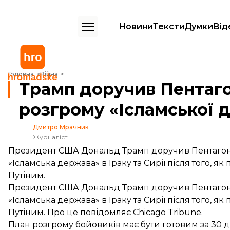
Новини
Тексти
Думки
Від
Трамп доручив Пентагону розробити план розгрому «Ісламської д
Головна
Війна
Трамп доручив Пентаг
розгрому «Ісламської 
Дмитро Мрачник
Журналіст
Президент США Дональд Трамп доручив Пентагону 
«Ісламська держава» в Іраку та Сирії після того, я
Путіним.
Президент США Дональд Трамп доручив Пентагону 
«Ісламська держава» в Іраку та Сирії після того, я
Путіним. Про це
повідомляє
Chicago Tribune.
План розгрому бойовиків має бути готовим за 30 