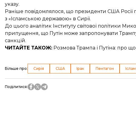
указу.
Раніше повідомлялося, що президенти США Росії
з «Ісламською державою»
в Сирії.
До цього аналітик Інституту світової політики Ми
припущення, що
Путін може запропонувати Трамп
санкцій.
ЧИТАЙТЕ ТАКОЖ:
Розмова Трампа і Путіна
: про щ
Більше про
:
Сирія
США
Ірак
Пентагон
Ісла
Поділитися
: