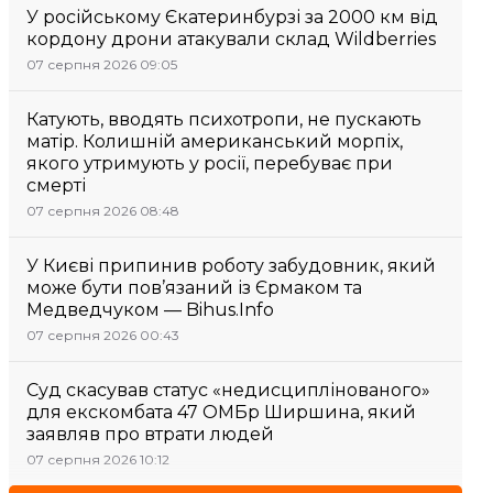
У російському Єкатеринбурзі за 2000 км від
кордону дрони атакували склад Wildberries
07 серпня 2026 09:05
Катують, вводять психотропи, не пускають
матір. Колишній американський морпіх,
якого утримують у росії, перебуває при
смерті
07 серпня 2026 08:48
У Києві припинив роботу забудовник, який
може бути пов’язаний із Єрмаком та
Медведчуком — Bihus.Info
07 серпня 2026 00:43
Суд скасував статус «недисциплінованого»
для екскомбата 47 ОМБр Ширшина, який
заявляв про втрати людей
07 серпня 2026 10:12