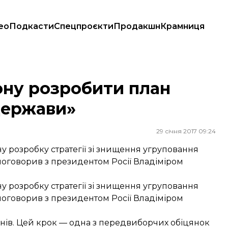
ео
Подкасти
Спецпроєкти
Продакшн
Крамниця
ержави»
ону розробити план
держави»
29 січня 2017 09:24
розробку стратегії зі знищення угруповання
к поговорив з президентом Росії Владіміром
розробку стратегії зі знищення угруповання
к поговорив з президентом Росії Владіміром
днів. Цей крок — одна з передвиборчих обіцянок