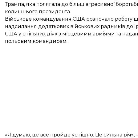
Трампа, яка полягала до більш агресивної боротьби
колишнього президента.
Військове командування США розпочало роботу щ
надсилання додаткових військових радників до Іра
США у спільних діях з місцевими арміями та на
польовим командирам.
«Я думаю, це все пройде успішно. Це сильна річ»,