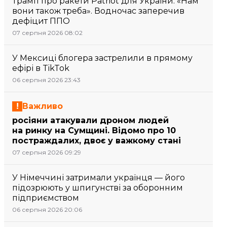
Трамп про ракети Patriot для України: «Нам
вони також треба». Водночас заперечив
дефіцит ППО
07 серпня 2026 08:02
У Мексиці блогера застрелили в прямому
ефірі в TikTok
06 серпня 2026 23:43
Важливо
росіяни атакували дроном людей
на ринку на Сумщині. Відомо про 10
постраждалих, двоє у важкому стані
07 серпня 2026 09:29
У Німеччині затримали українця — його
підозрюють у шпигунстві за оборонним
підприємством
06 серпня 2026 20:06