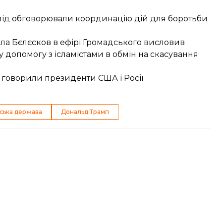
 під обговорювали координацію дій для
боротьби
кола Бєлєсков в ефірі Громадського висловив
у
допомогу з ісламістами в обмін на скасування
о говорили президенти США і Росії
мська держава
Дональд Трамп