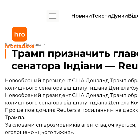
Новини
Тексти
Думки
Від
Трамп призначить главою розвідки США екс-сенатора Індіани — Re
Головна
Політика
Трамп призначить глав
сенатора Індіани — Reu
Новообраний президент США Дональд Трамп обрав
колишнього сенатора від штату Індіана ДеніелаКоу
Новообраний президент США Дональд Трамп обрав
колишнього сенатора від штату Індіана Деніела Коу
Про це
повідомляє
Reuters з посиланням на двох 
Трампа.
За словами співрозмовників агентства, очікується
оголошено «цього тижня».