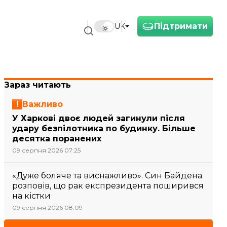
Підтримати
UK
Зараз читають
Важливо
У Харкові двоє людей загинули після
удару безпілотника по будинку. Більше
десятка поранених
09 серпня 2026 07:25
«Дуже боляче та виснажливо». Син Байдена
розповів, що рак експрезидента поширився
на кістки
09 серпня 2026 08:09