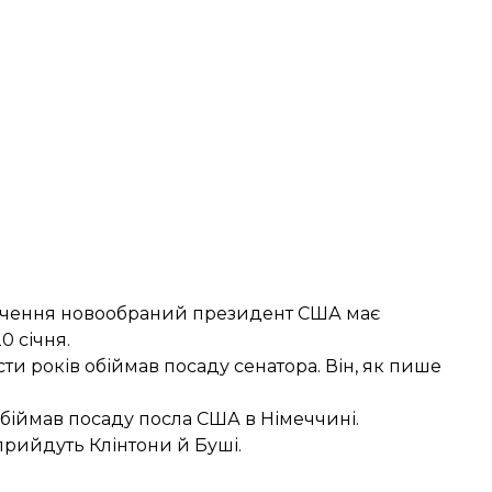
начення новообраний президент США має
0 січня.
сти років обіймав посаду сенатора. Він, як пише
іймав посаду посла США в Німеччині.
прийдуть Клінтони й Буші
.