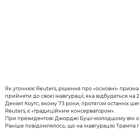
Як уточнює Reuters, рішення про «основні» приз
прийняти до своєї інавгурації, яка відбудеться на 2
Деніел Коутс, якому 73 роки, протягом останніх ше
Reuters, є «традиційним консерватором».
При президентові Джорджі Буші-молодшому він об
Раніше повідомлялось, що на інавгурацію Трампа