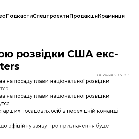
ео
Подкасти
Спецпроєкти
Продакшн
Крамниця
uters
ою розвідки США екс-
ters
06 січня 2017 01:51
 на посаду глави національної розвідки
тса.
 на посаду глави національної розвідки
тса.
старших посадових осіб в перехідній команді
, що офіційну заяву про призначення буде