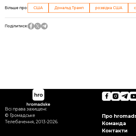
Більше про
:
США
Дональд Трамп
розвідка США
Поділитися
:
Всі права захищені:
©
Громадське
Про hromad
Телебачення
,
2013-2026.
Команда
Контакти