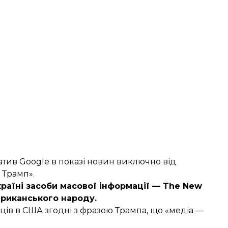
ив Google в показі новин виключно від
 Трамп».
країні засоби масової інформації — The New
риканського народу
.
ців в США згодні з фразою Трампа, що «медіа —