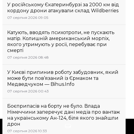
У російському Єкатеринбурзі за 2000 км від
кордону дрони атакували склад Wildberries
07 серпня 2026 09:05
Катують, вводять психотропи, не пускають
матір. Колишній американський морпіх,
якого утримують у росії, перебуває при
смерті
07 серпня 2026 08:48
У Києві припинив роботу забудовник, який
може бути пов’язаний із Єрмаком та
Медведчуком — Bihus.Info
07 серпня 2026 00:43
Боєприпасів на борту не було. Влада
Німеччини заперечує дані медіа про вантаж
на українському Ан-124, біля якого знайшли
дрон
Підтримати
07 серпня 2026 10:33