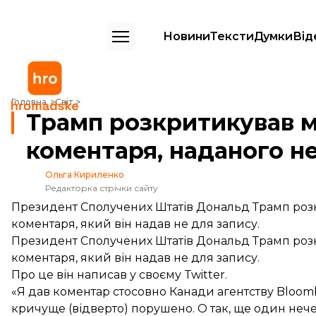
Новини
Тексти
Думки
Від
Трамп розкритикував медіа за публікацію коментаря, наданого не 
Головна
Світ
Трамп розкритикував м
коментаря, наданого н
Ольга Кириленко
Редакторка стрічки сайту
Президент Сполучених Штатів Дональд Трамп розк
коментаря, який він надав не для запису.
Президент Сполучених Штатів Дональд Трамп розк
коментаря, який він надав не для запису.
Про це він
написав
у своєму Twitter.
«Я дав коментар стосовно Канади агентству Bloomb
кричуще (відверто) порушено. О так, ще один неч