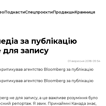
ео
Подкасти
Спецпроєкти
Продакшн
Крамниця
для запису
едіа за публікацію
е для запису
01 вересня 2018 09:54
ритикував агентство Bloomberg за публікацію
ритикував агентство Bloomberg за публікацію
erg не для запису, а це важливе розуміння було
есний репортаж. Я звик. Принаймні Канада знає,