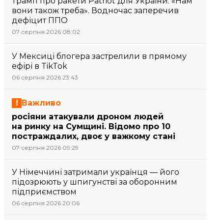
Трамп про ракети Patriot для України: «Нам
вони також треба». Водночас заперечив
дефіцит ППО
07 серпня 2026 08:02
У Мексиці блогера застрелили в прямому
ефірі в TikTok
06 серпня 2026 23:43
Важливо
росіяни атакували дроном людей
на ринку на Сумщині. Відомо про 10
постраждалих, двоє у важкому стані
07 серпня 2026 09:29
У Німеччині затримали українця — його
підозрюють у шпигунстві за оборонним
підприємством
06 серпня 2026 20:06