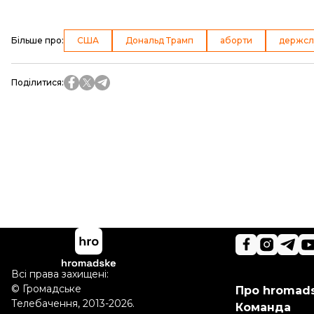
Більше про
:
США
Дональд Трамп
аборти
держсл
Поділитися
:
Всі права захищені:
©
Громадське
Про hromad
Телебачення
,
2013-2026.
Команда