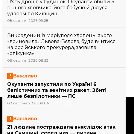
П’ять дронів у будинок. Окупанти вбили 3-
річного хлопчика, його бабусю й дідуся
ударом по Київщині
08 серпня 2026 09:28
Викрадений із Маріуполя хлопець, якого
«всиновила» Львова-Бєлова, буде вчитися
на російського прокурора, заявила
«опікунка»
08 серпня 2026 08:23
Важливо
Окупанти запустили по Україні 6
балістичних та зенітних ракет. Збиті
лише безпілотники — ПС
08 серпня 2026 09:06
Підтримати
Важливо
Підтримай hromadske.
21 людина постраждала внаслідок атак
Ми працюємо для тебе та
на Сумщині, серед них — дитина