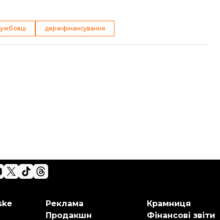
ужбовці
держфінансування
ske
Реклама
Крамниця
Продакшн
Фінансові звіти