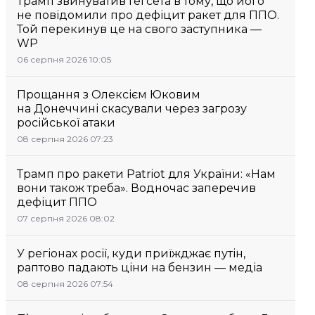
Трамп звинуватив Гегсета в тому, що його
не повідомили про дефіцит ракет для ППО.
Той перекинув це на свого заступника —
WP
06 серпня 2026 10:05
Прощання з Олексієм Юковим
на Донеччині скасували через загрозу
російської атаки
08 серпня 2026 07:23
Трамп про ракети Patriot для України: «Нам
вони також треба». Водночас заперечив
дефіцит ППО
07 серпня 2026 08:02
У регіонах росії, куди приїжджає путін,
раптово падають ціни на бензин — медіа
08 серпня 2026 07:54