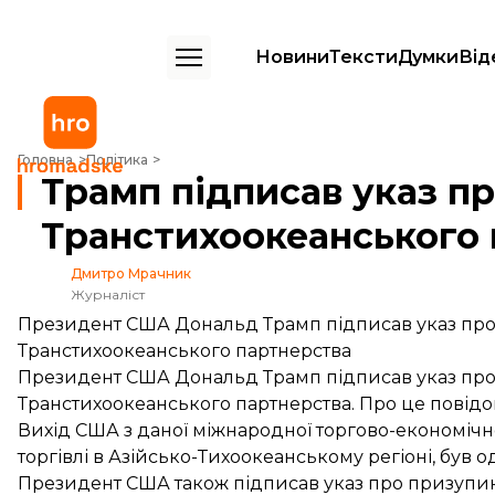
Новини
Тексти
Думки
Від
Трамп підписав указ про вихід США з Транстихоокеанського партне
Головна
Політика
Трамп підписав указ п
Транстихоокеанського 
Дмитро Мрачник
Журналіст
Президент США Дональд Трамп підписав указ про
Транстихоокеанського партнерства
Президент США Дональд Трамп підписав указ про
Транстихоокеанського партнерства. Про це
повід
Вихід США з даної міжнародної торгово-економічної
торгівлі в Азійсько-Тихоокеанському регіоні, був 
Президент США також підписав указ про призупи