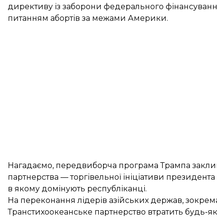
директиву із заборони федерального фінансуванн
питанням абортів за межами Америки.
Нагадаємо, передвиборча програма Трампа закли
партнерства
— торгівельної ініціативи президента
в якому домінують республіканці.
На переконання лідерів азійських держав, зокрема
Транстихоокеанське партнерство втратить будь-як