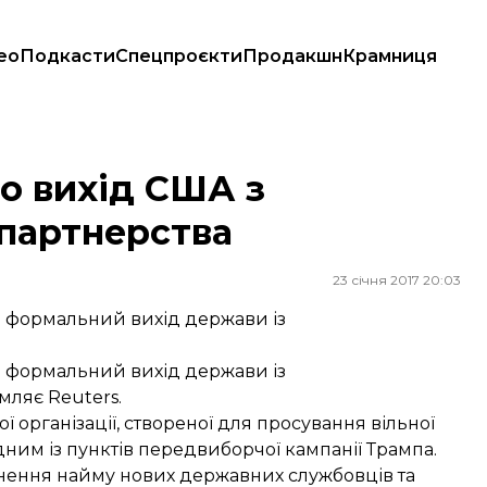
ео
Подкасти
Спецпроєкти
Продакшн
Крамниця
рства
ро вихід США з
партнерства
23 січня 2017 20:03
 формальний вихід держави із
 формальний вихід держави із
омляє
Reuters.
 організації, створеної для просування вільної
одним із пунктів передвиборчої кампанії Трампа.
нення найму нових державних службовців та