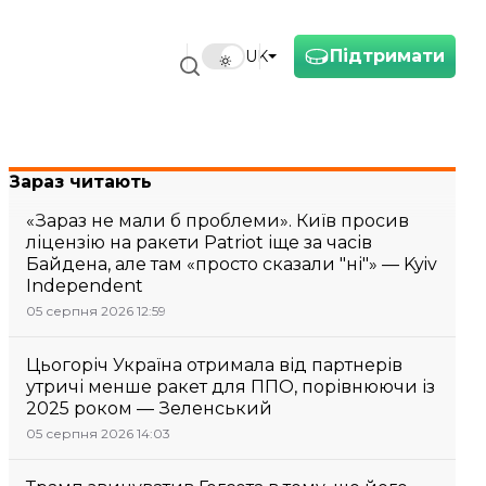
Підтримати
UK
Зараз читають
«Зараз не мали б проблеми». Київ просив
ліцензію на ракети Patriot іще за часів
Байдена, але там «просто сказали "ні"» — Kyiv
Independent
05 серпня 2026 12:59
Цьогоріч Україна отримала від партнерів
утричі менше ракет для ППО, порівнюючи із
2025 роком — Зеленський
05 серпня 2026 14:03