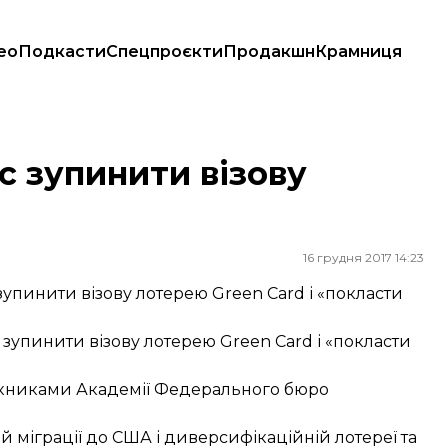
ео
Подкасти
Спецпроєкти
Продакшн
Крамниця
с зупинити візову
16 грудня 2017 14:23
инити візову лотерею Green Card і «покласти
упинити візову лотерею Green Card і «покласти
ускниками Академії Федерального бюро
 міграції до США і диверсифікаційній лотереї та