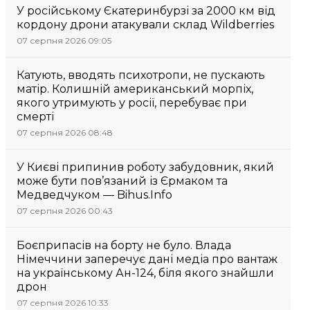
У російському Єкатеринбурзі за 2000 км від
кордону дрони атакували склад Wildberries
07 серпня 2026 09:05
Катують, вводять психотропи, не пускають
матір. Колишній американський морпіх,
якого утримують у росії, перебуває при
смерті
07 серпня 2026 08:48
У Києві припинив роботу забудовник, який
може бути пов’язаний із Єрмаком та
Медведчуком — Bihus.Info
07 серпня 2026 00:43
Боєприпасів на борту не було. Влада
Німеччини заперечує дані медіа про вантаж
на українському Ан-124, біля якого знайшли
дрон
07 серпня 2026 10:33