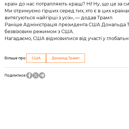
країн до нас потрапляють кращі? Ні! Ну, що це за
Ми отримуємо гірших серед тих, хто є в цих країнах
витягуються найгірші з усіх», — додав Трамп.
Раніше Адміністрація президента США Дональда
безвізовим режимом з США.
Нагадаємо,
США відмовилися
від участі у глобаль
Більше про
:
США
Дональд Трамп
Поділитися
: