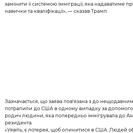
замінити її системою імміграції, яка надаватиме 
навички та кваліфікації», — сказав Трамп.
Зазначається, що заява пов'язана з до нещодавни
потрапили до США в одному випадку за допомогою 
родич людини, яка попередньо іммігрувала до Ам
резидента.
«Уявіть, є лотерея, щоб опинитися в США. Людей об