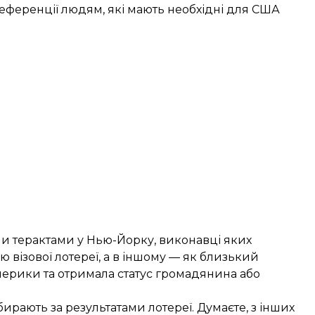
преференції людям, які мають необхідні для США
ми терактами у Нью-Йорку, виконавці яких
візової лотереї, а в іншому — як близький
ерики та отримала статус громадянина або
ирають за результатами лотереї. Думаєте, з інших