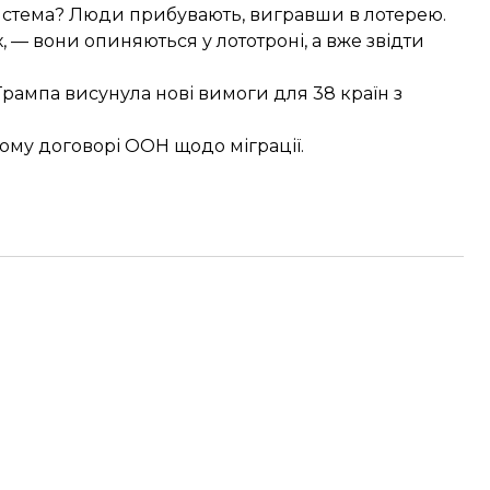
 система? Люди прибувають, вигравши в лотерею.
, — вони опиняються у лототроні, а вже звідти
 Трампа
висунула нові вимоги
для 38 країн з
ному договорі ООН щодо міграції.