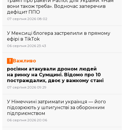
Трамп про ракети Patriot для України: «Нам
вони також треба». Водночас заперечив
дефіцит ППО
07 серпня 2026 08:02
У Мексиці блогера застрелили в прямому
ефірі в TikTok
06 серпня 2026 23:43
Важливо
росіяни атакували дроном людей
на ринку на Сумщині. Відомо про 10
постраждалих, двоє у важкому стані
07 серпня 2026 09:29
У Німеччині затримали українця — його
підозрюють у шпигунстві за оборонним
підприємством
06 серпня 2026 20:06