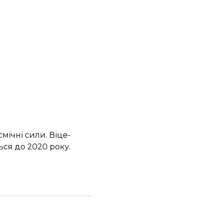
смічні сили
. Віце-
ься до 2020 року
.