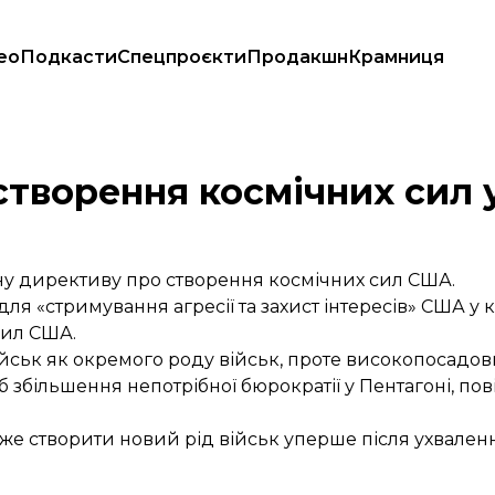
ео
Подкасти
Спецпроєкти
Продакшн
Крамниця
створення космічних сил
у директиву про створення космічних сил США.
ля «стримування агресії та захист інтересів» США у к
сил США.
ійськ як окремого роду військ, проте високопосадо
 збільшення непотрібної бюрократії у Пентагоні, по
е створити новий рід військ уперше після ухвален