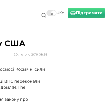
Підтримати
UK
 у США
20 лютого 2019 08:38
осмосі. Космічні сили
вці ВПС переконали
відомляє The
ня закону про