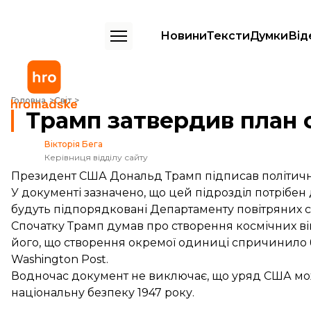
Новини
Тексти
Думки
Від
Трамп затвердив план створення космічних сил у США
Головна
Світ
Трамп затвердив план 
Вікторія Бега
Керівниця відділу сайту
Президент США Дональд Трамп підписав політичн
У документі зазначено, що цей підрозділ потрібен д
будуть підпорядковані Департаменту повітряних 
Спочатку Трамп думав про створення космічних в
його, що створення окремої одиниці спричинило б
Washington Post.
Водночас документ не виключає, що уряд США мож
національну безпеку 1947 року.