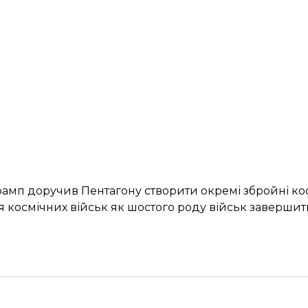
Трамп доручив Пентагону
створити окремі збройні ко
космічних військ як шостого роду військ
завершит