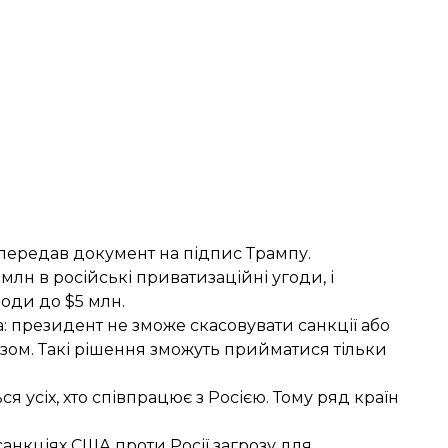
 передав документ на підпис Трампу.
млн в російські приватизаційні угоди, і
води до $5 млн.
 президент не зможе скасовувати санкції або
зом. Такі рішення зможуть прийматися тільки
ься
усіх, хто співпрацює з Росією. Тому ряд країн
санкціях США проти Росії
загрозу для