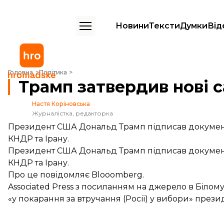
Новини
Тексти
Думки
Від
Трамп затвердив нові санкції проти Росії
Головна
Політика
Трамп затвердив нові с
Настя Коріновська
Журналістка, редакторка
Президент США Дональд Трамп підписав документ 
КНДР та Ірану.
Президент США Дональд Трамп підписав документ 
КНДР та Ірану.
Про це
повідомляє
Blooomberg.
Associated Press з посиланням на джерело в Білом
«у покарання за втручання (Росії) у вибори» през