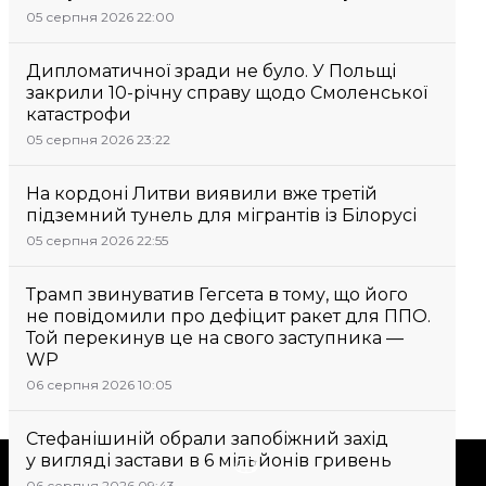
05 серпня 2026 22:00
Дипломатичної зради не було. У Польщі
закрили 10-річну справу щодо Смоленської
катастрофи
05 серпня 2026 23:22
На кордоні Литви виявили вже третій
підземний тунель для мігрантів із Білорусі
05 серпня 2026 22:55
Трамп звинуватив Гегсета в тому, що його
не повідомили про дефіцит ракет для ППО.
Той перекинув це на свого заступника —
WP
06 серпня 2026 10:05
Стефанішиній обрали запобіжний захід
у вигляді застави в 6 мільйонів гривень
Підтримати
06 серпня 2026 09:43