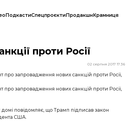
ео
Подкасти
Спецпроєкти
Продакшн
Крамниця
анкції проти Росії
02 серпня 2017 17:36
про запровадження нових санкцій проти Росії,
про запровадження нових санкцій проти Росії,
у домі
повідомляє
, що Трамп підписав закон
идента США.