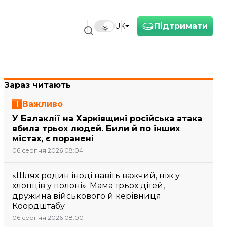
Підтримати
UK
Зараз читають
Важливо
У Балаклії на Харківщині російська атака
вбила трьох людей. Били й по інших
містах, є поранені
06 серпня 2026 08:04
«Шлях родин іноді навіть важчий, ніж у
хлопців у полоні». Мама трьох дітей,
дружина військового й керівниця
Коордштабу
06 серпня 2026 08:00