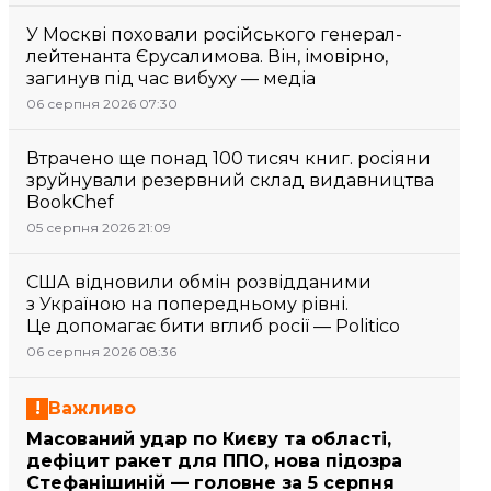
У Москві поховали російського генерал-
лейтенанта Єрусалимова. Він, імовірно,
загинув під час вибуху — медіа
06 серпня 2026 07:30
Втрачено ще понад 100 тисяч книг. росіяни
зруйнували резервний склад видавництва
BookChef
05 серпня 2026 21:09
США відновили обмін розвідданими
з Україною на попередньому рівні.
Це допомагає бити вглиб росії — Politico
06 серпня 2026 08:36
Важливо
Масований удар по Києву та області,
дефіцит ракет для ППО, нова підозра
Стефанішиній — головне за 5 серпня