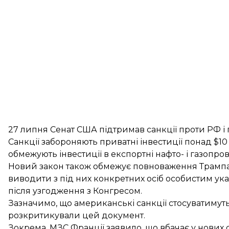
27 липня Сенат США
підтримав санкції проти РФ
і
Санкції забороняють приватні інвестиції понад $10 
обмежують інвестиції в експортні нафто- і газопро
Новий закон також обмежує повноваження Трампа:
виводити з під них конкретних осіб особистим ука
після узгодження з Конгресом.
Зазначимо, що
американські санкції стосуватимут
розкритикували цей документ.
Зокрема, МЗС Франції заявило, що вбачає у нових 