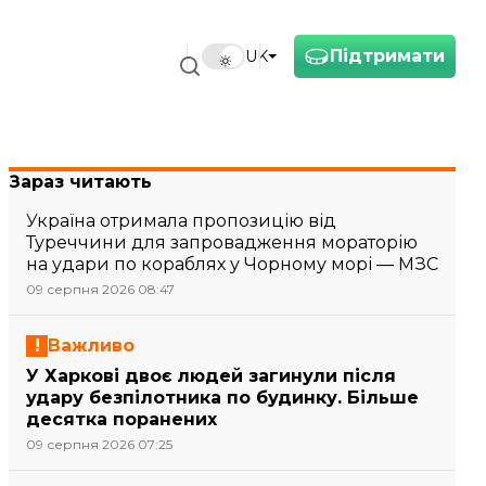
Підтримати
UK
Зараз читають
Україна отримала пропозицію від
Туреччини для запровадження мораторію
на удари по кораблях у Чорному морі — МЗС
09 серпня 2026 08:47
Важливо
У Харкові двоє людей загинули після
удару безпілотника по будинку. Більше
десятка поранених
09 серпня 2026 07:25