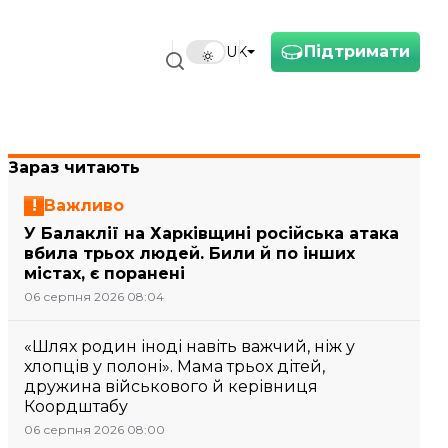
Підтримати
UK
Зараз читають
Важливо
У Балаклії на Харківщині російська атака
вбила трьох людей. Били й по інших
містах, є поранені
06 серпня 2026 08:04
«Шлях родин іноді навіть важчий, ніж у
хлопців у полоні». Мама трьох дітей,
дружина військового й керівниця
Коордштабу
06 серпня 2026 08:00