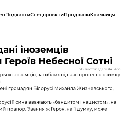
ео
Подкасти
Спецпроєкти
Продакшн
Крамниця
 Небесної Сотні
ані іноземців
Героїв Небесної Сотні
28 листопада 2014 14:25
ох іноземців, загиблих під час протестів взимку
.
ені громадян Білорусі Михайла Жизневського,
русі її сина вважають «бандитом і нацистом», на
й прапор. Звання ж Героя, на її думку, може