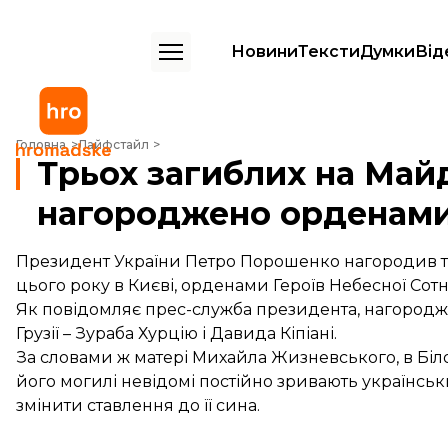
Новини
Тексти
Думки
Від
Трьох загиблих на Майдані іноземців нагороджено орденами Героїв
Головна
Лайфстайл
Трьох загиблих на Майд
нагороджено орденами 
Президент України Петро Порошенко нагородив трь
цього року в Києві, орденами Героїв Небесної Сотні
Як повідомляє
прес-служба
президента, нагородж
Грузії – Зураба Хурцію і Давида Кіпіані.
За словами ж матері Михайла Жизневського, в Біло
його могилі невідомі постійно зривають українськи
змінити ставлення до її сина.