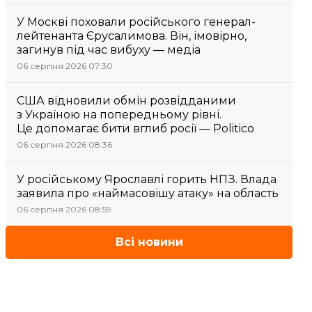
У Москві поховали російського генерал-
лейтенанта Єрусалимова. Він, імовірно,
загинув під час вибуху — медіа
06 серпня 2026 07:30
США відновили обмін розвідданими
з Україною на попередньому рівні.
Це допомагає бити вглиб росії — Politico
06 серпня 2026 08:36
У російському Ярославлі горить НПЗ. Влада
заявила про «наймасовішу атаку» на область
06 серпня 2026 08:59
Всі новини