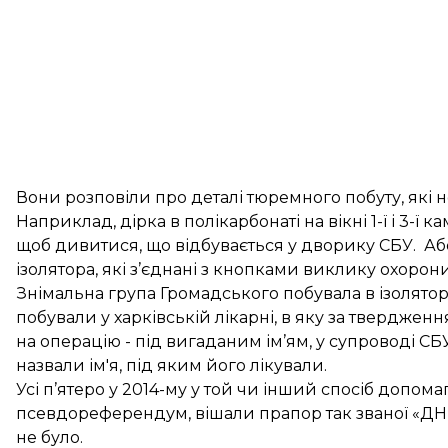
Вони розповіли про деталі тюремного побуту, які 
Наприклад, дірка в полікарбонаті на вікні 1-ї і 3-ї 
щоб дивитися, що відбувається у дворику СБУ. Аб
ізолятора, які з’єднані з кнопками виклику охорони
Знімальна група Громадського побувала в ізоляторі
побували у харківській лікарні, в яку за твердже
на операцію - під вигаданим ім’ям, у супроводі СБУ
назвали ім'я, під яким його лікували.
Усі п’ятеро у 2014-му у той чи інший спосіб допом
псевдореферендум, вішали прапор так званої «ДН
не було.