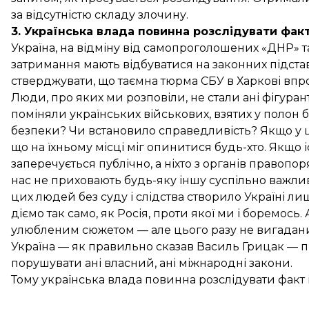
за відсутністю складу злочину.
3. Українська влада повинна розслідувати фак
Україна, на відміну від самопроголошених «ДНР» т
затримання мають відбуватися на законних підстава
стверджувати, що таємна тюрма СБУ в Харкові впрод
Люди, про яких ми розповіли, не стали ані фігуран
поміняли українських військових, взятих у полон
безпеки? Чи встановило справедливість? Якщо у ц
що на їхньому місці міг опинитися будь-хто. Якщо іс
заперечується публічно, а ніхто з органів правопоря
нас не приховають будь-яку іншу суспільно важл
цих людей без суду і слідства створило Україні л
діємо так само, як Росія, проти якої ми і боремось.
улюбленим сюжетом — але цього разу не вигаданим
Україна — як правильно сказав Василь Грицак — 
порушувати ані власний, ані міжнародні закони.
Тому українська влада повинна розслідувати факт