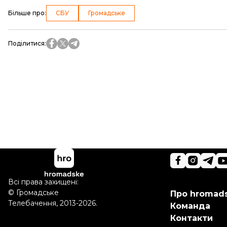
Більше про
:
СБУ
Громадське
Поділитися
:
Всі права захищені:
©
Громадське
Про hromad
Телебачення
,
2013-2026.
Команда
Контакти