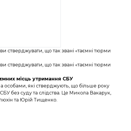
ви стверджувати, що так звані «таємні тюрми
ви стверджувати, що так звані «таємні тюрми
аємних місць утримання СБУ
а особами, які стверджують, що більше року
СБУ без суду та слідства. Це Микола Вакарук,
люхін та Юрій Тищенко.