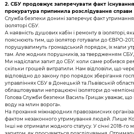
2. СБУ продовжує заперечувати факт існування
прокуратура припинила розслідування справи
Служба безпеки донині заперечує факт утримання 
ізоляторі СБУ.
А наявність душових кабін і ремонту в ізоляторі, я
пояснюють тим, що ізолятор готували до ЄВРО-201
порушуватимуть громадський порядок, їх мали ут
там. Але жодних порушників, за твердженням СБУ, 
Ми надіслали запит до СБУ: коли саме робився ре
скільки грошей витратили. Нам відповіли, що чер
відповідно до закону про порядок зберігання гос
управліннях СБУ в Донецькій та Львівській област
облаштовували непрацюючі ізолятори до чемпіонату
Голова Служби безпеки Василь Грицак уважає, що 
воду на млин ворога».
На прохання міжнародних правозахисних організа
фактом незаконного утримування людей. Лише Ко
Інші не отримали жодного статусу. У січні 2018-го
запитом, як просувається розслідування. Отримали