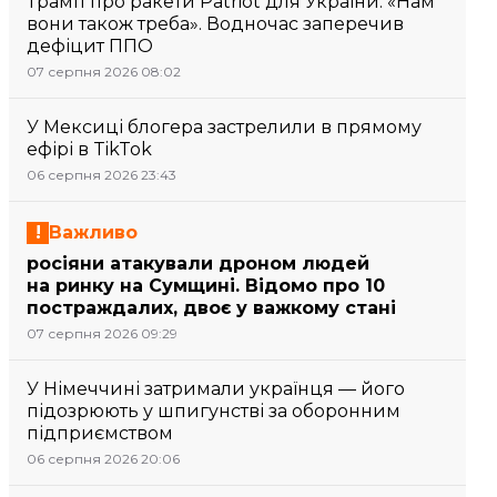
Трамп про ракети Patriot для України: «Нам
вони також треба». Водночас заперечив
дефіцит ППО
07 серпня 2026 08:02
У Мексиці блогера застрелили в прямому
ефірі в TikTok
06 серпня 2026 23:43
Важливо
росіяни атакували дроном людей
на ринку на Сумщині. Відомо про 10
постраждалих, двоє у важкому стані
07 серпня 2026 09:29
У Німеччині затримали українця — його
підозрюють у шпигунстві за оборонним
підприємством
06 серпня 2026 20:06