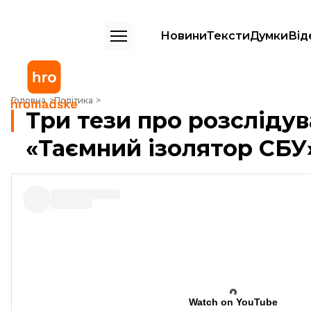
Новини
Тексти
Думки
Від
Три тези про розслідування Громадського «Таємний ізолятор СБУ»
Головна
Політика
Три тези про розсліду
«Таємний ізолятор СБУ
Watch on YouTube