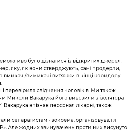
неможливо було дізнатися із відкритих джерел.
камер, яку, як вони стверджують, самі продерли,
о вмикачі/вимикачі витяжки в кінці коридору
.
 і перевірила свідчення чоловіків. Ми також
нням Миколи Вакарука його вивозили з ізолятора
. Вакарука впізнав персонал лікарні, також
агали сепаратистам - зокрема, організовували
Р». Але жодних звинувачень проти них висунуто