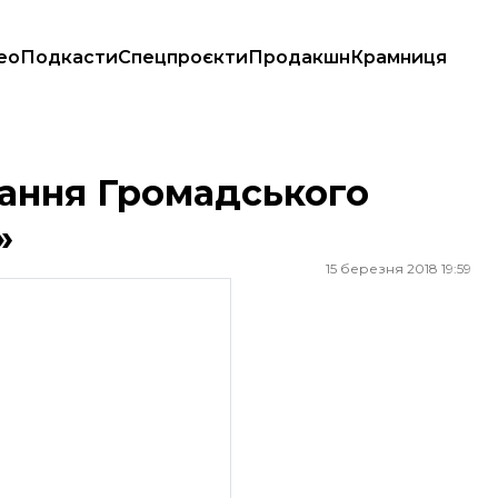
ео
Подкасти
Спецпроєкти
Продакшн
Крамниця
вання Громадського
»
15 березня 2018 19:59