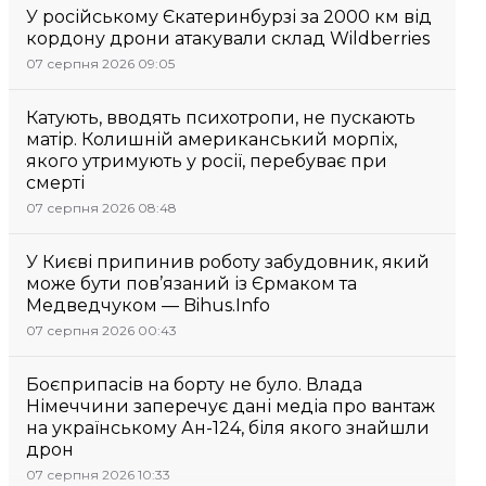
У російському Єкатеринбурзі за 2000 км від
кордону дрони атакували склад Wildberries
07 серпня 2026 09:05
Катують, вводять психотропи, не пускають
матір. Колишній американський морпіх,
якого утримують у росії, перебуває при
смерті
07 серпня 2026 08:48
У Києві припинив роботу забудовник, який
може бути пов’язаний із Єрмаком та
Медведчуком — Bihus.Info
07 серпня 2026 00:43
Боєприпасів на борту не було. Влада
Німеччини заперечує дані медіа про вантаж
на українському Ан-124, біля якого знайшли
дрон
07 серпня 2026 10:33