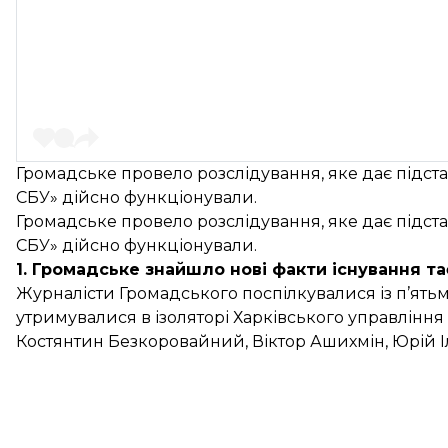
Громадське провело розслідування, яке дає підста
СБУ» дійсно функціонували.
Громадське провело розслідування, яке дає підста
СБУ» дійсно функціонували.
1. Громадське знайшло нові факти існування т
Журналісти Громадського поспілкувалися із п’ятьм
утримувалися в ізоляторі Харківського управління 
Костянтин Безкоровайний, Віктор Ашихмін, Юрій І