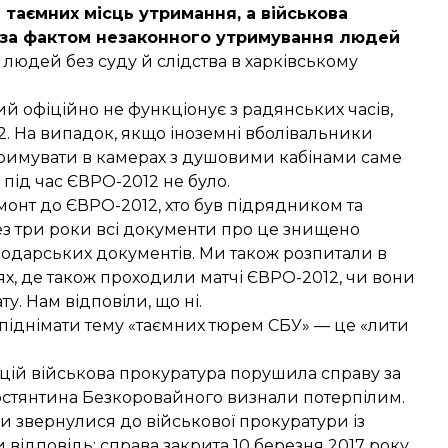
 таємних місць утримання, а військова
 за фактом незаконного утримування людей
людей без суду й слідства в харківському
кий офіційно не функціонує з радянських часів,
2. На випадок, якщо іноземні вболівальники
римувати в камерах з душовими кабінами саме
під час ЄВРО-2012 не було.
монт до ЄВРО-2012, хто був підрядником та
ез три роки всі документи про це знищено
подарських документів. Ми також розпитали в
ях, де також проходили матчі ЄВРО-2012, чи вони
. Нам відповіли, що ні.
піднімати тему «таємних тюрем СБУ» — це «лити
цій військова прокуратура порушила справу за
стянтина Безкоровайного визнали потерпілим.
 ми звернулися до військової прокуратури із
 відповідь: справа закрита 10 березня 2017 року