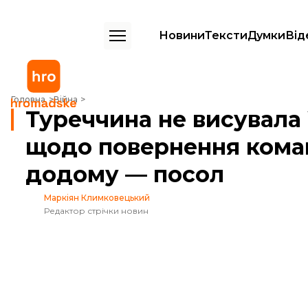
Новини
Тексти
Думки
Від
Туреччина не висувала Україні жодних умов щодо повернення кома
Головна
Війна
Туреччина не висувала
щодо повернення коман
додому — посол
Маркіян Климковецький
Редактор стрічки новин