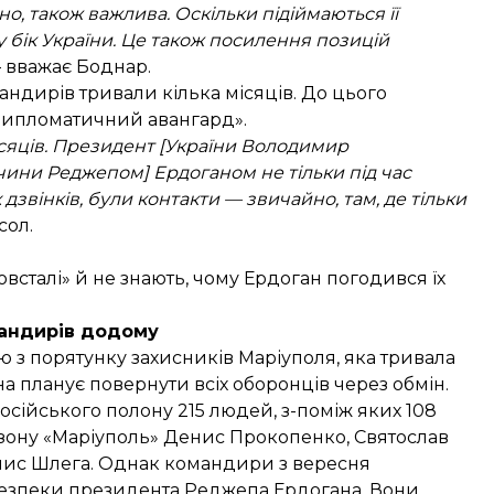
но, також важлива. Оскільки підіймаються її
у бік України. Це також посилення позицій
— вважає Боднар.
ндирів тривали кілька місяців. До цього
 дипломатичний авангард».
ісяців. Президент [України Володимир
чини Реджепом] Ердоганом не тільки під час
дзвінків, були контакти — звичайно, там, де тільки
сол.
овсталі» й не знають, чому Ердоган погодився їх
андирів додому
ію
з порятунку захисників Маріуполя, яка тривала
на планує повернути всіх оборонців через обмін.
осійського полону 215 людей, з-поміж яких 108
ізону «Маріуполь» Денис Прокопенко, Святослав
нис Шлега. Однак командири з вересня
 безпеки президента Реджепа Ердогана. Вони