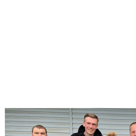
Посол України в Туреччині Василь Боднар (другий справа) разом
ро
Facebook / V
Посол України в Туреччині Василь Боднар заявив