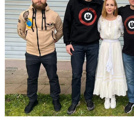
стосовно повернення п'ятьох командирів оборони
Про це Боднар
сказав
в етері проєкту «Радіо Свобо
За словами посла, в Анкарі зацікавлені у цій опера
позиції на міжнародній арені.
Боднар зазначив, що жодних умов щодо поверненн
йому було б відомо, не висувалося. Навпаки — це
медіатора, яка надає так звані добрі послуги для т