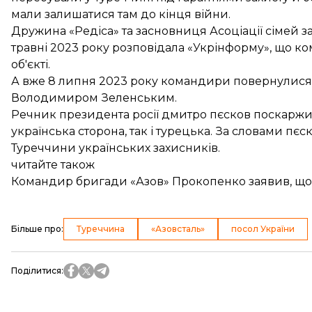
мали залишатися там до кінця війни.
Дружина «Редіса» та засновниця Асоціації сімей з
травні 2023 року
розповідала
«Укрінформу», що к
об'єкті.
А вже 8 липня 2023 року командири
повернулися
Володимиром Зеленським.
Речник президента росії дмитро пєсков
поскаржи
українська сторона, так і турецька. За словами пєс
Туреччини українських захисників.
читайте також
Командир бригади «Азов» Прокопенко заявив, що
Більше про
:
Туреччина
«Азовсталь»
посол України
Поділитися
: