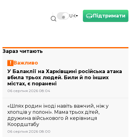
Підтримати
UK
Зараз читають
Важливо
У Балаклії на Харківщині російська атака
вбила трьох людей. Били й по інших
містах, є поранені
06 серпня 2026 08:04
«Шлях родин іноді навіть важчий, ніж у
хлопців у полоні». Мама трьох дітей,
дружина військового й керівниця
Коордштабу
06 серпня 2026 08:00