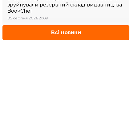
зруйнували резервний склад видавництва
BookChef
05 серпня 2026 21:09
Всі новини