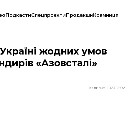
ео
Подкасти
Спецпроєкти
Продакшн
Крамниця
ндирів «Азовсталі» додому — посол
 Україні жодних умов
дирів «Азовсталі»
10 липня 2023 12:02