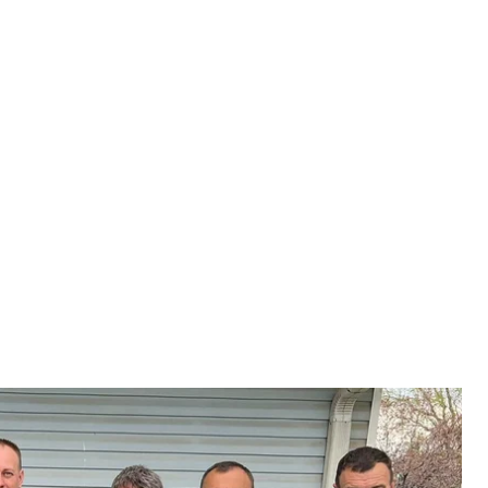
 із повернутими додому командирами «Азовсталі», 9 липня 2023
ку
asyl Bodnar
, що Анкара не висувала Києву жодних умов