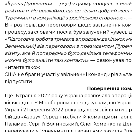
«Її роль (Туреччини — ред.) у цьому процесі, звичай
рейтинги. Не вважаймо, що це тільки добрий жест 
Туреччини в комунікації з російською стороною»
, 
Він розповів, що переговори щодо звільнення кома
процесу, за словами посла, був залучений «увесь
«Підготовча робота тривала впродовж декількох м
Зеленський] вів переговори з президентом [Туреч
візиту, але й попередньо було декілька телефонних 
можна було знайти такі контакти»
, — резюмував по
читайте також
США не брали участі у звільненні командирів з «Аз
відпустити
Повернення ком
Ще 16 травня 2022 року Україна
розпочала операц
кілька днів. У Міноборони стверджували, що Украї
Україні 21 вересня 2022 року
вдалося звільнити
з р
бійців «Азову». Серед них були й командири гарн
Паламар, Сергій Волинський, Олег Хоменко та Де
перебували у Туреччині під гарантіями захисту й