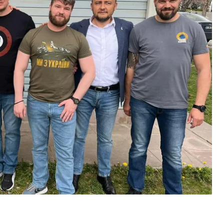
 Маріуполя.
да».
ції, бо в такий спосіб Туреччина посилює свої
я українських військовослужбовців, про які
«особливість позиції турецької сторони як
ого, щоб сам процес тривав»
, додав посол.