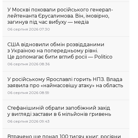
У Москві поховали російського генерал-
лейтенанта Єрусалимова. Він, імовірно,
загинув під час вибуху — медіа
06 серпня 2026 07:30
США відновили обмін розвідданими
з Україною на попередньому рівні.
Це допомагає бити вглиб росії — Politico
06 серпня 2026 08:36
У російському Ярославлі горить НПЗ. Влада
заявила про «наймасовішу атаку» на область
06 серпня 2026 08:59
Стефанішиній обрали запобіжний захід
у вигляді застави в 6 мільйонів гривень
06 серпня 2026 09:43
Втрачено ще понад 100 тисяч книг. росіяни