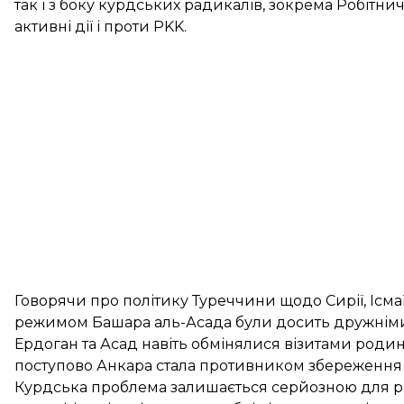
так і з боку курдських радикалів, зокрема Робітни
активні дії і проти PKK.
Говорячи про політику Туреччини щодо Сирії, Ісма
режимом Башара аль-Асада були досить дружніми;
Ердоган та Асад навіть обмінялися візитами родин
поступово Анкара стала противником збереження 
Курдська проблема залишається серйозною для ре