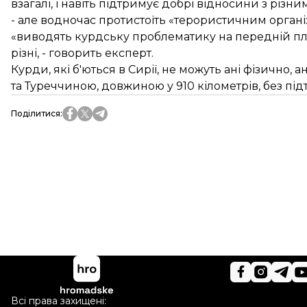
взагалі, і навіть підтримує добрі відносини з різн
- але водночас протистоїть «терористичним організ
«виводять курдську проблематику на передній план»
різні, - говорить експерт.
Курди, які б'ються в Сирії, не можуть ані фізично,
та Туреччиною, довжиною у 910 кілометрів, без підт
Поділитися
:
Всі права захищені: