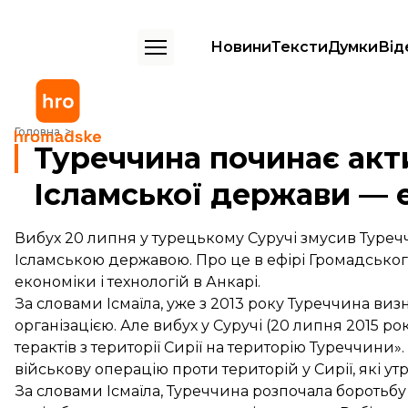
Новини
Тексти
Думки
Від
Туреччина починає активні дії проти Ісламської держави — експерт
Головна
Туреччина починає акти
Ісламської держави — 
Вибух 20 липня у турецькому Суручі змусив Туреч
Ісламською державою. Про це в ефірі Громадського
економіки і технологій в Анкарі.
За словами Ісмаїла, уже з 2013 року Туреччина в
організацією. Але вибух у Суручі (20 липня 2015 р
терактів з території Сирії на територію Туреччини
військову операцію проти територій у Сирії, які 
За словами Ісмаїла, Туреччина розпочала боротьбу