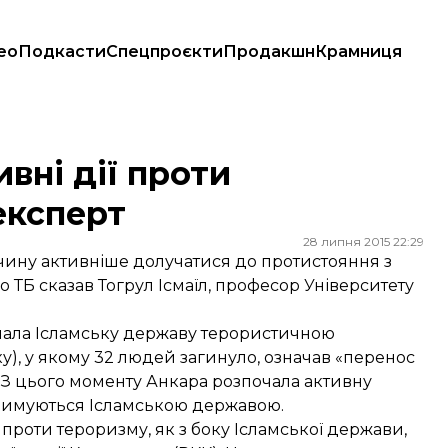
ео
Подкасти
Спецпроєкти
Продакшн
Крамниця
вні дії проти
експерт
28 липня 2015 22:29
чину активніше долучатися до протистояння з
 ТБ сказав Тогрул Ісмаїл, професор Університету
изнала Ісламську державу терористичною
оку), у якому 32 людей загинуло, означав «перенос
». З цього моменту Анкара розпочала активну
утримуються Ісламською державою.
 проти тероризму, як з боку Ісламської держави,