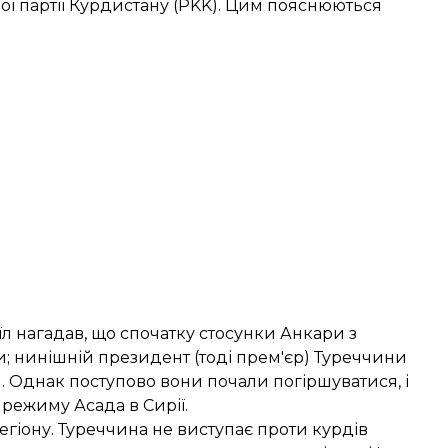
чої партії Курдистану (PKK). Цим пояснюються
їл нагадав, що спочатку стосунки Анкари з
 нинішній президент (тоді прем'єр) Туреччини
. Однак поступово вони почали погіршуватися, і
режиму Асада в Сирії.
гіону. Туреччина не виступає проти курдів