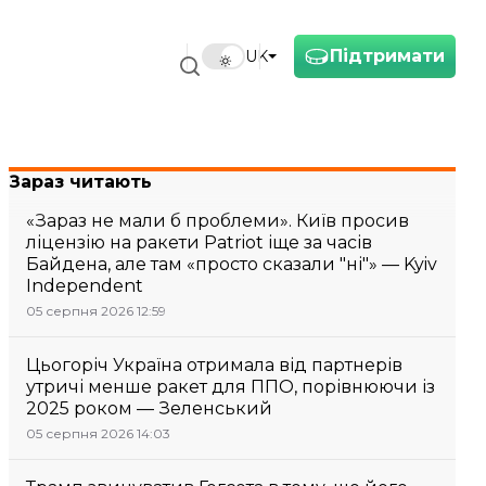
Підтримати
UK
Зараз читають
«Зараз не мали б проблеми». Київ просив
ліцензію на ракети Patriot іще за часів
Байдена, але там «просто сказали "ні"» — Kyiv
Independent
05 серпня 2026 12:59
Цьогоріч Україна отримала від партнерів
утричі менше ракет для ППО, порівнюючи із
2025 роком — Зеленський
05 серпня 2026 14:03