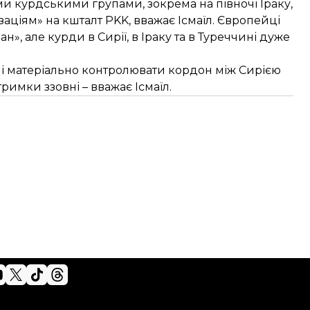
ими курдськими групами, зокрема на півночі Іраку,
аціям» на кшталт PKK, вважає Ісмаїл. Європейці
, але курди в Сирії, в Іраку та в Туреччині дуже
 ані матеріально контролювати кордон між Сирією
римки ззовні – вважає Ісмаїл.