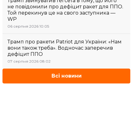
Трамп звинуватив Гегсета в тому, що його
не повідомили про дефіцит ракет для ППО.
Той перекинув це на свого заступника —
WP
06 серпня 2026 10:05
Трамп про ракети Patriot для України: «Нам
вони також треба». Водночас заперечив
дефіцит ППО
07 серпня 2026 08:02
Всі новини